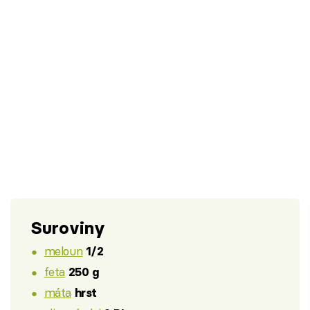
Suroviny
meloun
1/2
feta
250 g
máta
hrst