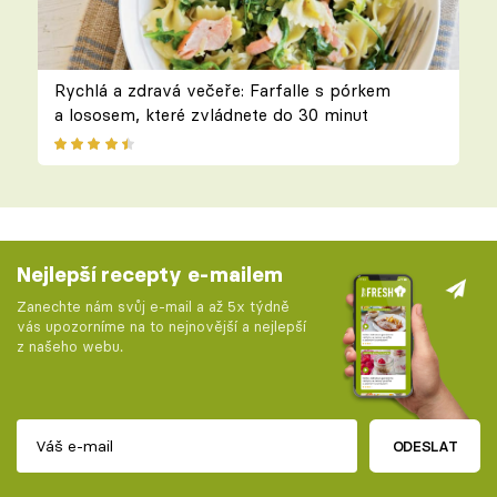
Rychlá a zdravá večeře: Farfalle s pórkem
a lososem, které zvládnete do 30 minut
Nejlepší recepty e-mailem
Zanechte nám svůj e-mail a až 5x týdně
vás upozorníme na to nejnovější a nejlepší
z našeho webu.
ODESLAT