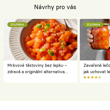
Návrhy pro vás
ZELENINA
ZELENINA
Mrkvové těstoviny bez lepku –
Zavařené lečo
zdravá a originální alternativa
jak uchovat l
klasiky