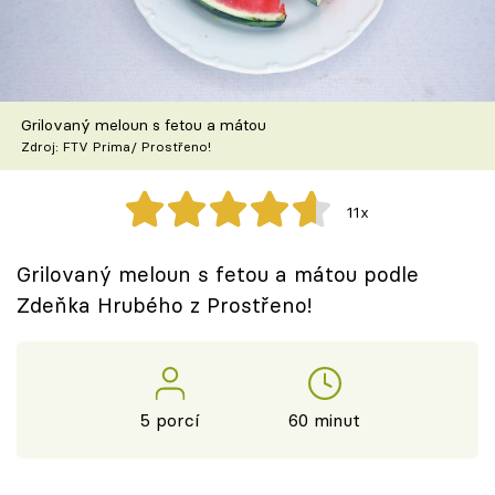
Škola vaření
Recepty z TV
Grilovaný meloun s fetou a mátou
Speciál: Cuketa
Zdroj: FTV Prima/ Prostřeno!
Těhotnej kuchař
11x
Sledujte prima+
Grilovaný meloun s fetou a mátou podle
Zdeňka Hrubého z Prostřeno!
Přihlášení
Sledujte nás
5 porcí
60 minut