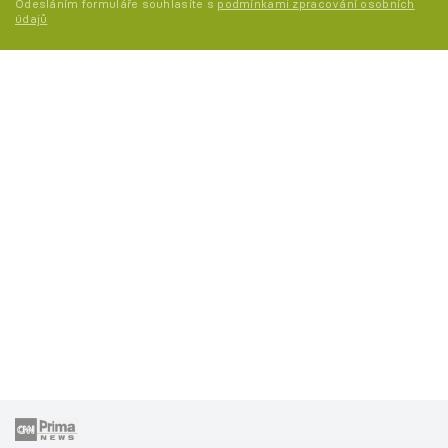
Odesláním formuláře souhlasíte s
podmínkami zpracování osobních
údajů