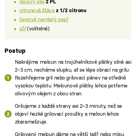
olivový olej
2 PL
citronová šťáva
z 1/2 citronu
čerstvě namletý pepř
sůl
(volitelné)
Postup
Nakrájíme meloun na trojúhelníkové plátky silné asi
2–3 cm, necháme slupku, ať se lépe obrací na grilu.
Rozehřejeme gril nebo grilovací pánev na středně
vysokou teplotu. Melounové plátky lehce potřeme
olivovým olejem z obou stran.
Grilujeme z každé strany asi 2–3 minuty, než se
objeví hezké grilovací proužky a meloun lehce
zkaramelizuje.
Grilovaný meloun dáme na větší talíř nebo mísu.