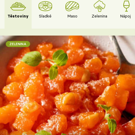
Těstoviny
Sladké
Maso
Zelenina
Nápoje
ZELENINA