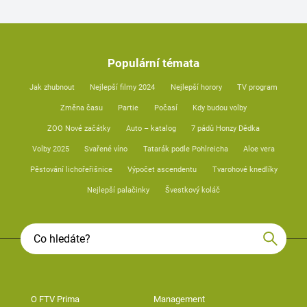
Populární témata
Jak zhubnout
Nejlepší filmy 2024
Nejlepší horory
TV program
Změna času
Partie
Počasí
Kdy budou volby
ZOO Nové začátky
Auto – katalog
7 pádů Honzy Dědka
Volby 2025
Svařené víno
Tatarák podle Pohlreicha
Aloe vera
Pěstování lichořeřišnice
Výpočet ascendentu
Tvarohové knedlíky
Nejlepší palačinky
Švestkový koláč
O FTV Prima
Management