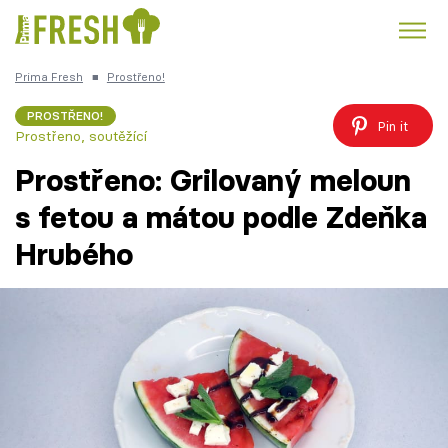
Prima Fresh
■
Prostřeno!
Kuře
Polévky k večeři
Rychlé večeře
Trendy:
PROSTŘENO!
Pin it
Prostřeno, soutěžící
Česká kuchyně
Čokoláda
Prostřeno: Grilovaný meloun
s fetou a mátou podle Zdeňka
Hrubého
Témata
Recepty
Články
TV Program