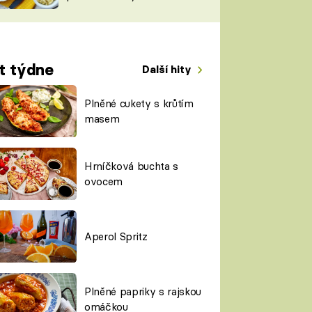
TORKY
ESH
t týdne
Další hity
Plněné cukety s krůtím
masem
Hrníčková buchta s
ovocem
Aperol Spritz
Plněné papriky s rajskou
omáčkou