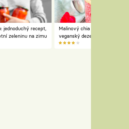
: jednoduchý recept,
Malinový chia pudink s kokose
etní zeleninu na zimu
veganský dezert plný ovoce a
ořechů