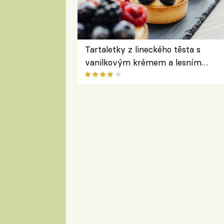
Tartaletky z lineckého těsta s
vanilkovým krémem a lesním
ovocem podle Bread Society