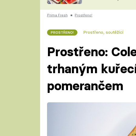
nepotřebujete troubu
ZDENĚK
ČESKO NA TALÍŘI
POHLREICH
Prima Fresh
■
Prostřeno!
KAROLÍNA,
JAROSLAV SAPÍK
DOMÁCÍ
Prostřeno, soutěžící
PROSTŘENO!
KUCHAŘKA
KAROLÍNA
KAMBERSKÁ
Prostřeno: Cole
trhaným kuře
pomerančem