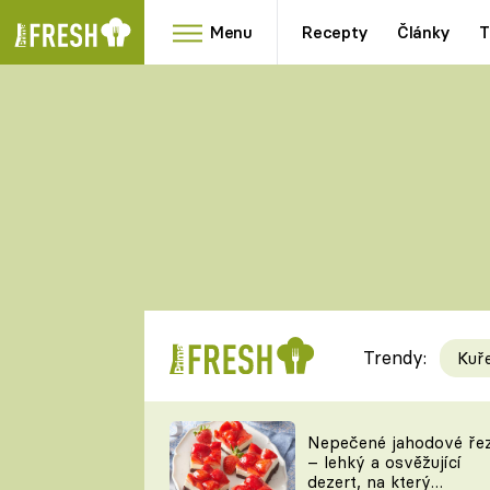
Menu
Recepty
Články
T
Oblíbené
Přílohy
recepty
HRANOLKY
HOUBY
KNEDLÍKY
DÝNĚ
KAŠE
RYCHLOVKY
Trendy:
Kuř
Populární
Videorecept
Nepečené jahodové ře
– lehký a osvěžující
kuchaři
dezert, na který
TEĎ VAŘÍ ŠÉF!