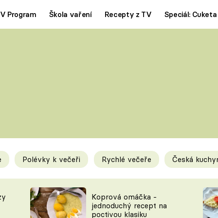
V Program
Škola vaření
Recepty z TV
Speciál: Cuketa
Polévky
Saláty
ČESKÁ KLASIKA
TĚSTOVIN
SILNÉ VÝVARY
SLADKÉ
KRÉMOVÉ
BEZMASÁ J
e
Polévky k večeři
Rychlé večeře
Česká kuchy
y
Tipy a triky
Novink
zy
Koprová omáčka -
jednoduchý recept na
poctivou klasiku
KAM ZA JÍDLEM
BLOG