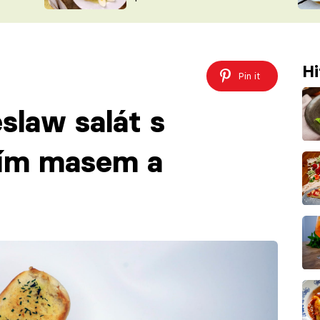
ŠÉFREDAK
VYCHYTÁVKY
SOUTĚŽ FR
NA NÁKUPECH
ČASOPIS
Hi
Pin it
slaw salát s
cím masem a