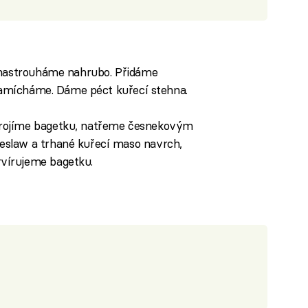
v nastrouháme nahrubo. Přidáme
 Zamícháme. Dáme péct kuřecí stehna.
rojíme bagetku, natřeme česnekovým
slaw a trhané kuřecí maso navrch,
vírujeme bagetku.