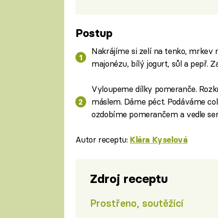
Postup
Nakrájíme si zelí na tenko, mrke
majonézu, bílý jogurt, sůl a pepř.
Vyloupeme dílky pomeranče. Rozk
máslem. Dáme péct. Podáváme cole
ozdobíme pomerančem a vedle ser
Autor receptu:
Klára Kyselová
Zdroj receptu
Prostřeno, soutěžící