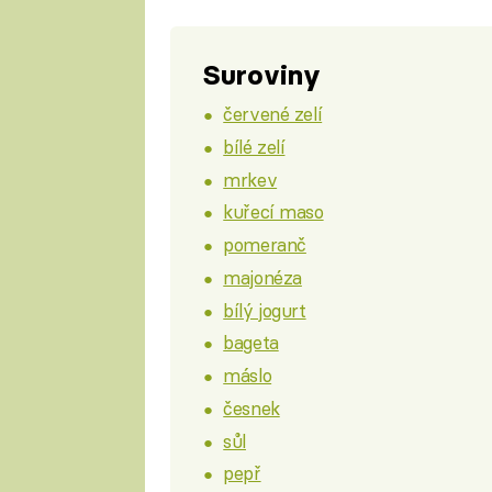
Suroviny
červené zelí
bílé zelí
mrkev
kuřecí maso
pomeranč
majonéza
bílý jogurt
bageta
máslo
česnek
sůl
pepř