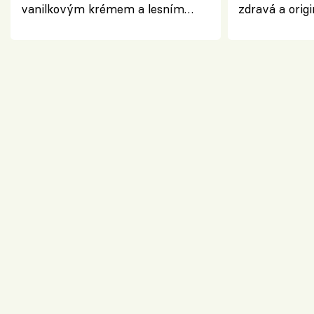
vanilkovým krémem a lesním
zdravá a origi
ovocem podle Bread Society
klasiky