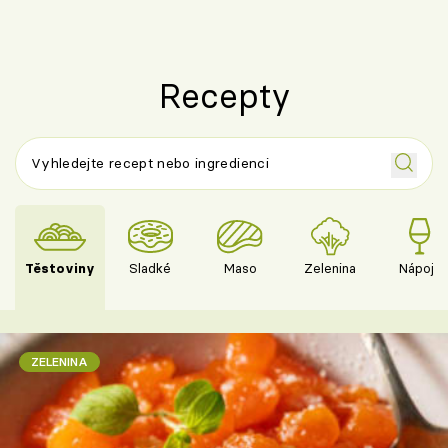
Recepty
Těstoviny
Sladké
Maso
Zelenina
Nápoje
ZELENINA