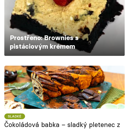
Škola vaření
Recepty z TV
Speciál: Cuketa
Prostřeno: Brownies s
pistáciovým krémem
Těhotnej kuchař
Sledujte prima+
Přihlášení
Sledujte nás
SLADKÉ
Čokoládová babka – sladký pletenec z