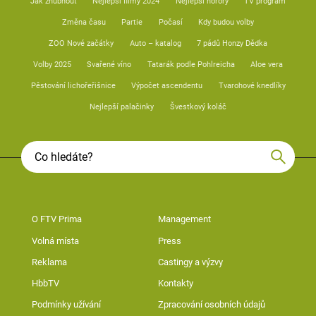
Jak zhubnout
Nejlepší filmy 2024
Nejlepší horory
TV program
Změna času
Partie
Počasí
Kdy budou volby
ZOO Nové začátky
Auto – katalog
7 pádů Honzy Dědka
Volby 2025
Svařené víno
Tatarák podle Pohlreicha
Aloe vera
Pěstování lichořeřišnice
Výpočet ascendentu
Tvarohové knedlíky
Nejlepší palačinky
Švestkový koláč
O FTV Prima
Management
Volná místa
Press
Reklama
Castingy a výzvy
HbbTV
Kontakty
Podmínky užívání
Zpracování osobních údajů