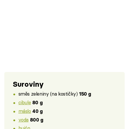
Suroviny
směs zeleniny (na kostičky)
150 g
cibule
80 g
máslo
40 g
voda
800 g
bujón