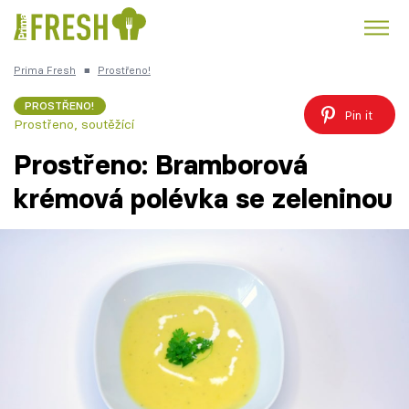
Prima Fresh
■
Prostřeno!
Kuře
Polévky k večeři
Rychlé večeře
Trendy:
PROSTŘENO!
Pin it
Prostřeno, soutěžící
Česká kuchyně
Čokoláda
Prostřeno: Bramborová
krémová polévka se zeleninou
Témata
Recepty
Články
TV Program