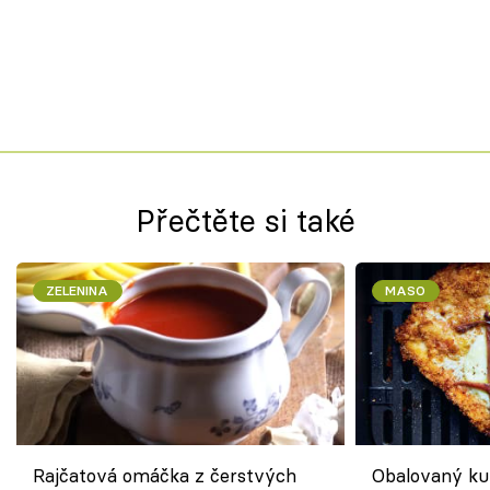
Přečtěte si také
ZELENINA
MASO
Rajčatová omáčka z čerstvých
Obalovaný kuř