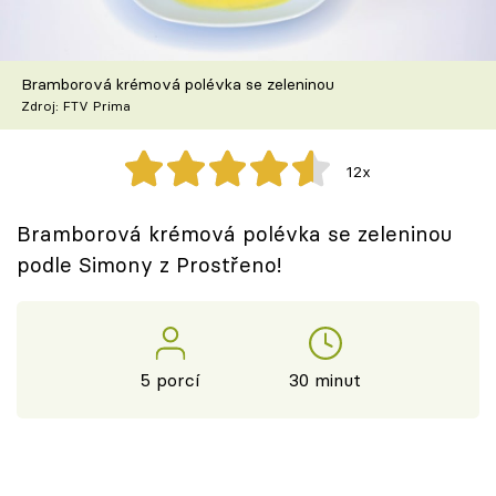
Škola vaření
Recepty z TV
Bramborová krémová polévka se zeleninou
Zdroj: FTV Prima
Speciál: Cuketa
12x
Těhotnej kuchař
Bramborová krémová polévka se zeleninou
Sledujte prima+
podle Simony z Prostřeno!
Přihlášení
5 porcí
30 minut
Sledujte nás