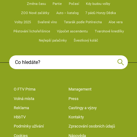
Změna času
Partie
Počasí
Kdy budou volby
ZOO Nové začátky
Auto – katalog
7 pádů Honzy Dědka
Volby 2025
Svařené víno
Tatarák podle Pohlreicha
Aloe vera
Pěstování lichořeřišnice
Výpočet ascendentu
Tvarohové knedlíky
Nejlepší palačinky
Švestkový koláč
O FTV Prima
Management
Volná místa
Press
Reklama
Castingy a výzvy
HbbTV
Kontakty
Podmínky užívání
Zpracování osobních údajů
Cookies
Nápověda