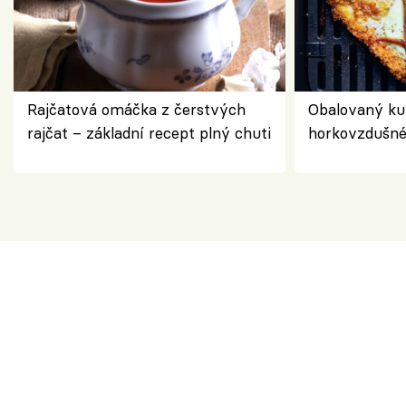
Rajčatová omáčka z čerstvých
Obalovaný kuř
rajčat – základní recept plný chuti
horkovzdušné 
novém pojetí
Olivera