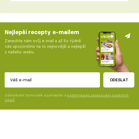
Nejlepší recepty e-mailem
Zanechte nám svůj e-mail a až 5x týdně
vás upozorníme na to nejnovější a nejlepší
z našeho webu.
ODESLAT
Odesláním formuláře souhlasíte s
podmínkami zpracování osobních
údajů