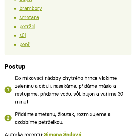
brambory
smetana
petržel
sůl
pepř
Postup
Do mixovací nádoby chytrého hrnce vložíme
zeleninu a cibuli, nasekáme, přidáme máslo a
restujeme, přidáme vodu, sůl, bujon a vaříme 30
minut.
Přidáme smetanu, žloutek, rozmixujeme a
ozdobíme petrželkou.
Autorka receptu:
Simona Šedová