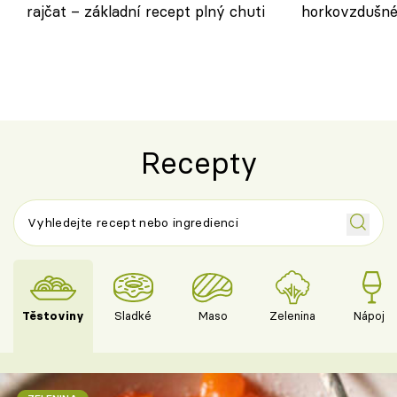
rajčat – základní recept plný chuti
horkovzdušné 
novém pojetí
Olivera
Recepty
Těstoviny
Sladké
Maso
Zelenina
Nápoje