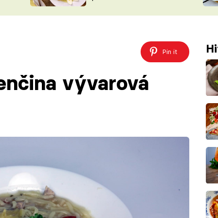
ŠÉFREDAK
VYCHYTÁVKY
SOUTĚŽ FR
NA NÁKUPECH
ČASOPIS
Hi
Pin it
enčina vývarová