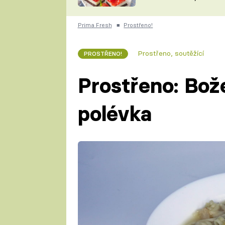
nepotřebujete troubu
ZDENĚK
ČESKO NA TALÍŘI
POHLREICH
Prima Fresh
■
Prostřeno!
KAROLÍNA,
JAROSLAV SAPÍK
DOMÁCÍ
Prostřeno, soutěžící
PROSTŘENO!
KUCHAŘKA
KAROLÍNA
KAMBERSKÁ
Prostřeno: Bož
polévka