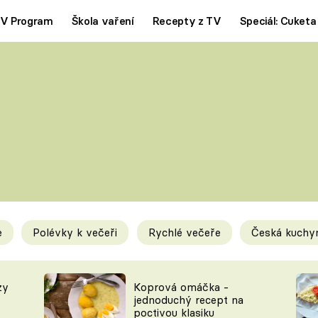
V Program
Škola vaření
Recepty z TV
Speciál: Cuketa
Polévky
Saláty
ČESKÁ KLASIKA
TĚSTOVIN
SILNÉ VÝVARY
SLADKÉ
KRÉMOVÉ
BEZMASÁ J
e
Polévky k večeři
Rychlé večeře
Česká kuchy
y
Tipy a triky
Novink
zy
Koprová omáčka -
jednoduchý recept na
poctivou klasiku
KAM ZA JÍDLEM
BLOG