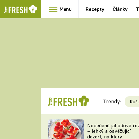
Menu
Recepty
Články
T
Oblíbené
Přílohy
recepty
HRANOLKY
HOUBY
KNEDLÍKY
DÝNĚ
KAŠE
RYCHLOVKY
Trendy:
Kuř
Populární
Videorecept
Nepečené jahodové ře
– lehký a osvěžující
kuchaři
dezert, na který
TEĎ VAŘÍ ŠÉF!