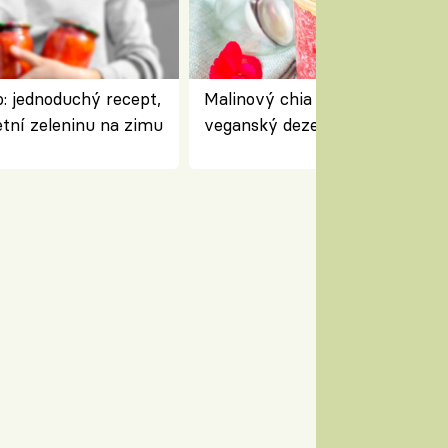
: jednoduchý recept,
Malinový chia pudink s kokose
etní zeleninu na zimu
veganský dezert plný ovoce a
ořechů