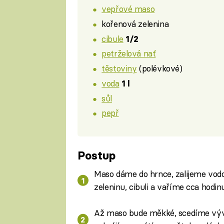
vepřové maso
kořenová zelenina
cibule
1/2
petrželová nať
těstoviny
(polévkové)
voda
1 l
sůl
pepř
Postup
Maso dáme do hrnce, zalijeme vod
zeleninu, cibuli a vaříme cca hodinu
Až maso bude měkké, scedíme výva