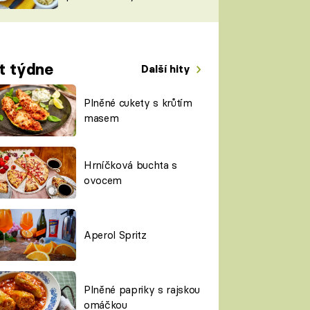
TORKY
ESH
t týdne
Další hity
Plněné cukety s krůtím
masem
Hrníčková buchta s
ovocem
Aperol Spritz
Plněné papriky s rajskou
omáčkou