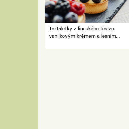
Tartaletky z lineckého těsta s
vanilkovým krémem a lesním
ovocem podle Bread Society