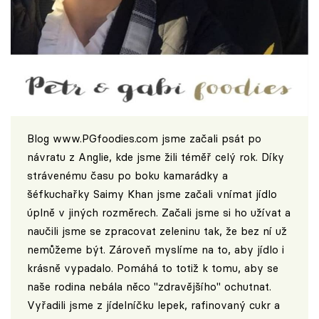
Blog
www.PGfoodies.com
jsme začali psát po
návratu z Anglie, kde jsme žili téměř celý rok. Díky
strávenému času po boku kamarádky a
šéfkuchařky Saimy Khan jsme začali vnímat jídlo
úplně v jiných rozměrech. Začali jsme si ho užívat a
naučili jsme se zpracovat zeleninu tak, že bez ní už
nemůžeme být. Zároveň myslíme na to, aby jídlo i
krásně vypadalo. Pomáhá to totiž k tomu, aby se
naše rodina nebála něco "zdravějšího" ochutnat.
Vyřadili jsme z jídelníčku lepek, rafinovaný cukr a