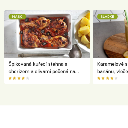
MASO
SLADKÉ
Špikovaná kuřecí stehna s
Karamelové s
chorizem a olivami pečená na
banánu, vloče
letní zelenině – šťavnaté maso s
snídaně do sk
výraznou chutí inspirovanou
Španělskem