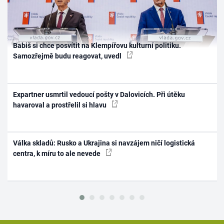
Babiš si chce posvítit na Klempířovu kulturní politiku.
Samozřejmě budu reagovat, uvedl
Expartner usmrtil vedoucí pošty v Dalovicích. Při útěku
havaroval a prostřelil si hlavu
Válka skladů: Rusko a Ukrajina si navzájem ničí logistická
centra, k míru to ale nevede