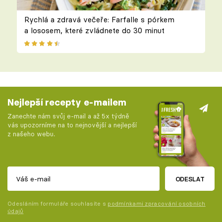
Rychlá a zdravá večeře: Farfalle s pórkem
a lososem, které zvládnete do 30 minut
Nejlepší recepty e-mailem
Zanechte nám svůj e-mail a až 5x týdně
vás upozorníme na to nejnovější a nejlepší
z našeho webu.
ODESLAT
Odesláním formuláře souhlasíte s
podmínkami zpracování osobních
údajů