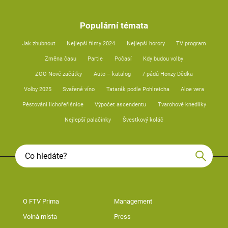
Populární témata
Jak zhubnout
Nejlepší filmy 2024
Nejlepší horory
TV program
Změna času
Partie
Počasí
Kdy budou volby
ZOO Nové začátky
Auto – katalog
7 pádů Honzy Dědka
Volby 2025
Svařené víno
Tatarák podle Pohlreicha
Aloe vera
Pěstování lichořeřišnice
Výpočet ascendentu
Tvarohové knedlíky
Nejlepší palačinky
Švestkový koláč
O FTV Prima
Management
Volná místa
Press