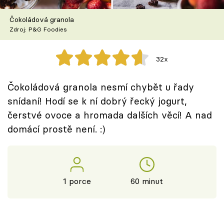
Škola vaření
Čokoládová granola
Zdroj: P&G Foodies
Recepty z TV
Speciál: Cuketa
32x
Těhotnej kuchař
Čokoládová granola nesmí chybět u řady
snídaní! Hodí se k ní dobrý řecký jogurt,
Sledujte prima+
čerstvé ovoce a hromada dalších věcí! A nad
domácí prostě není. :)
Přihlášení
Sledujte nás
1 porce
60 minut