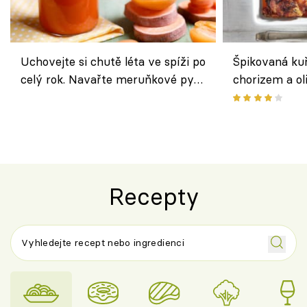
Uchovejte si chutě léta ve spíži po
Špikovaná kuř
celý rok. Navařte meruňkové pyré
chorizem a o
nebo středomořské sugo
letní zelenin
výraznou chu
Španělskem
Recepty