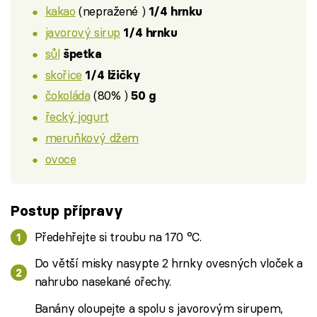
kakao
(nepražené )
1/4 hrnku
javorový sirup
1/4 hrnku
sůl
špetka
skořice
1/4 lžičky
čokoláda
(80% )
50 g
řecký jogurt
meruňkový džem
ovoce
Postup přípravy
Předehřejte si troubu na 170 °C.
Do větší misky nasypte 2 hrnky ovesných vloček a
nahrubo nasekané ořechy.
Banány oloupejte a spolu s javorovým sirupem,