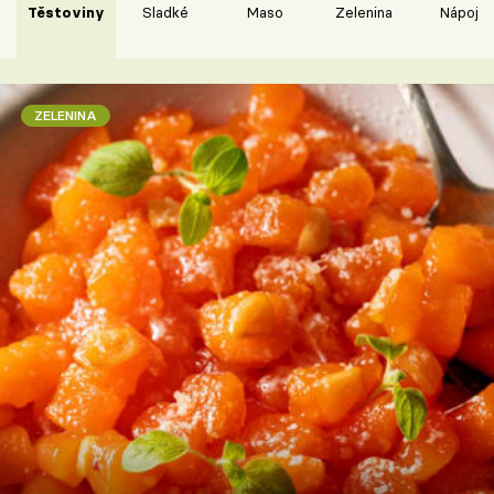
Těstoviny
Sladké
Maso
Zelenina
Nápoje
ZELENINA