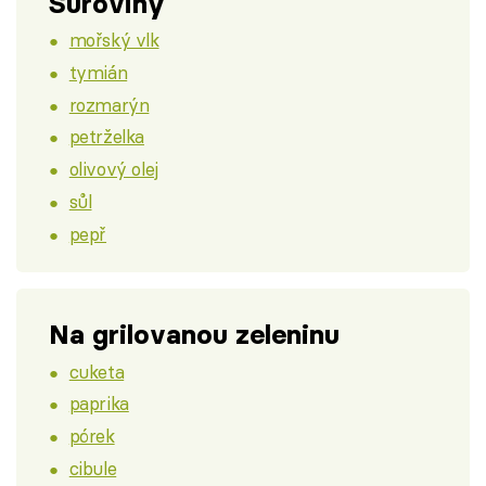
Suroviny
mořský vlk
tymián
rozmarýn
petrželka
olivový olej
sůl
pepř
Na grilovanou zeleninu
cuketa
paprika
pórek
cibule