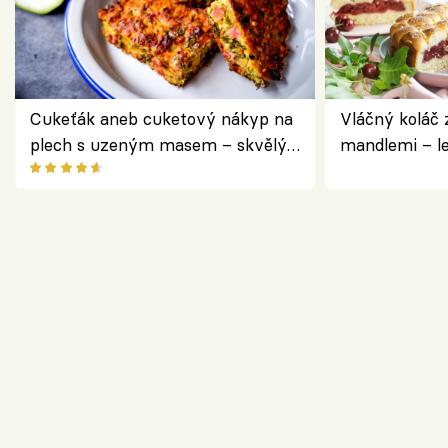
Cukeťák aneb cuketový nákyp na
Vláčný koláč 
plech s uzeným masem – skvělý
mandlemi – l
způsob, jak zpracovat přerostlé
i na oslavu
cukety