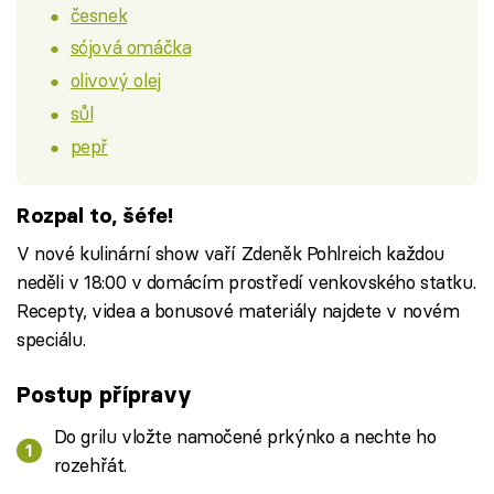
česnek
sójová omáčka
olivový olej
sůl
pepř
Rozpal to, šéfe!
V nové kulinární show vaří Zdeněk Pohlreich každou
neděli v 18:00 v domácím prostředí venkovského statku.
Recepty, videa a bonusové materiály najdete v novém
speciálu.
Postup přípravy
Do grilu vložte namočené prkýnko a nechte ho
rozehřát.