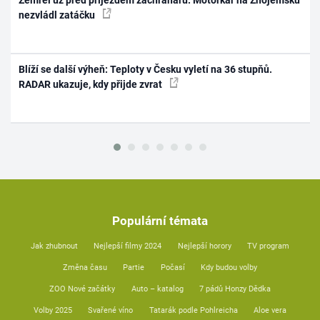
nezvládl zatáčku
Blíží se další výheň: Teploty v Česku vyletí na 36 stupňů.
RADAR ukazuje, kdy přijde zvrat
Populární témata
Jak zhubnout
Nejlepší filmy 2024
Nejlepší horory
TV program
Změna času
Partie
Počasí
Kdy budou volby
ZOO Nové začátky
Auto – katalog
7 pádů Honzy Dědka
Volby 2025
Svařené víno
Tatarák podle Pohlreicha
Aloe vera