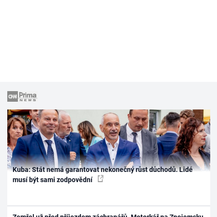
Kuba: Stát nemá garantovat nekonečný růst důchodů. Lidé
musí být sami zodpovědní
Zemřel už před příjezdem záchranářů. Motorkář na Znojemsku