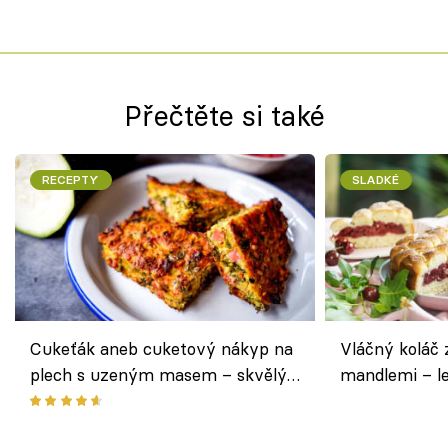
Přečtěte si také
RECEPTY
SLADKÉ
Cukeťák aneb cuketový nákyp na
Vláčný koláč 
plech s uzeným masem – skvělý
mandlemi – l
způsob, jak zpracovat přerostlé
i na oslavu
cukety