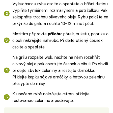
Vykuchanou rybu osolte a opepřete a břišní dutinu
vyplňte tymiánem, rozmarýnem a petrželkou. Pak
zakápněte trochou olivového oleje. Rybu položte na
prkýnko do grilu a nechte 10–12 minut péct.
Mezitím připravte
: pórek, cuketu, papriku a
přílohu
cibuli nakrájejte nahrubo. Přidejte utřený česnek,
osolte a opepřete.
Na grilu rozpalte wok, nechte na něm rozehřát
olivový olej a pak orestujte česnek a cibuli. Po chvíli
přidejte zbytek zeleniny a restujte doměkka.
Přidejte kapku sójové omáčky a hotovou zeleninu
přesypte do mísy.
K upečené rybě nakrájejte citron, přidejte
restovanou zeleninu a podávejte.