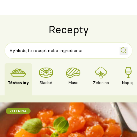
Recepty
Těstoviny
Sladké
Maso
Zelenina
Nápoje
ZELENINA