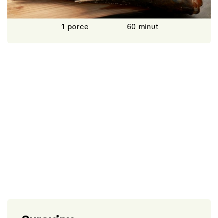
Škola vaření
1 porce
60 minut
Recepty z TV
Speciál: Cuketa
Těhotnej kuchař
Sledujte prima+
Přihlášení
Sledujte nás