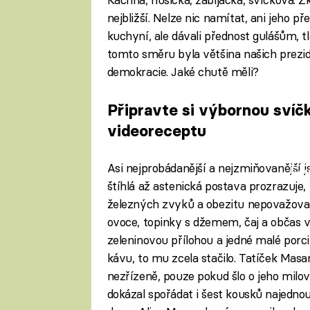
nejbližší. Nelze nic namítat, ani jeho 
kuchyní, ale dávali přednost gulášům, 
tomto směru byla většina našich preziden
demokracie. Jaké chutě měli?
Připravte si výbornou sví
videoreceptu
Asi nejprobádanější a nejzmiňovanější js
Fa
štíhlá až astenická postava prozrazuje,
železných zvyků a obezitu nepovažoval 
ovoce, topinky s džemem, čaj a občas v
zeleninovou přílohou a jedné malé porc
kávu, to mu zcela stačilo. Tatíček Mas
nezřízeně, pouze pokud šlo o jeho milo
dokázal spořádat i šest kousků najednou