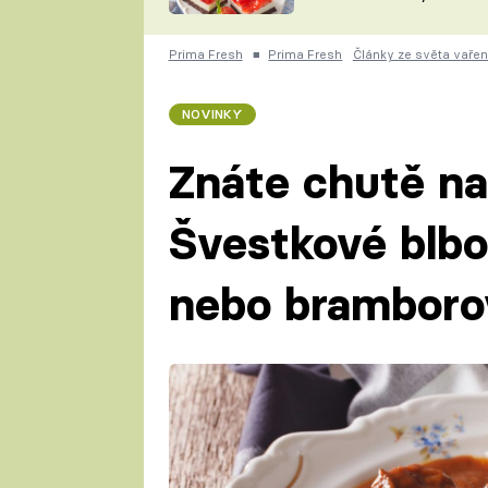
nepotřebujete troubu
ZDENĚK
ČESKO NA TALÍŘI
POHLREICH
Prima Fresh
■
Prima Fresh
Články ze světa vařen
KAROLÍNA,
JAROSLAV SAPÍK
DOMÁCÍ
NOVINKY
KUCHAŘKA
KAROLÍNA
KAMBERSKÁ
Znáte chutě na
Švestkové blbou
nebo bramboro