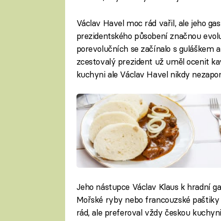
Václav Havel moc rád vařil, ale jeho 
prezidentského působení značnou evoluc
porevolučních se začínalo s guláškem a
zcestovalý prezident už uměl ocenit k
kuchyni ale Václav Havel nikdy nezapomn
Jeho nástupce Václav Klaus k hradní gas
Mořské ryby nebo francouzské paštiky 
rád, ale preferoval vždy českou kuchyn