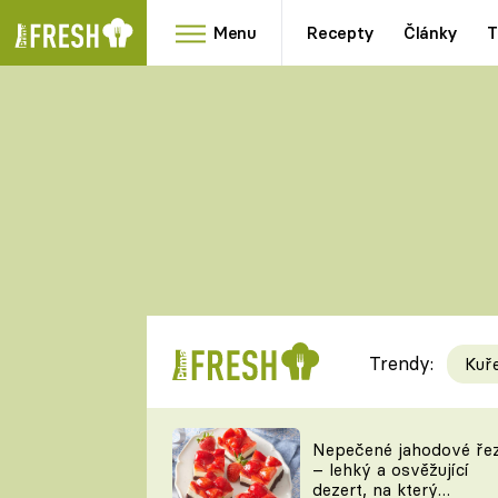
Menu
Recepty
Články
T
Oblíbené
Přílohy
recepty
HRANOLKY
HOUBY
KNEDLÍKY
DÝNĚ
KAŠE
RYCHLOVKY
Trendy:
Kuř
Populární
Videorecept
Nepečené jahodové ře
– lehký a osvěžující
kuchaři
dezert, na který
TEĎ VAŘÍ ŠÉF!