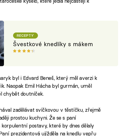
aročeské kyselo, které jedla nejčastěji k
RECEPTY
Švestkové knedlíky s mákem
saryk byl i Edvard Beneš, který měl averzi k
střik. Naopak Emil Hácha byl gurmán, uměl
ěl chybět doutníček.
hával zadělávat svíčkovou v těstíčku, zřejmě
aději prostou kuchyni. Že se s paní
h korpulentní postavy, které by dnes dělaly
aní prezidentová ujížděla na knedlu vepřu