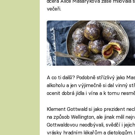
dcera Alice Masaryková zase milovala st
večeři.
A co ti další? Podobně střízlivý jako Ma
alkoholu a jen výjimečně si dal vinný 
ocenit dobrá jídla i vína a k tomu nesm
Klement Gottwald si jako prezident nec
na způsob Wellington, ale jinak měl nejr
Gottwaldovou neodbývali, svědčí i jejic
vrásky hradním lékařům a dietologům. P