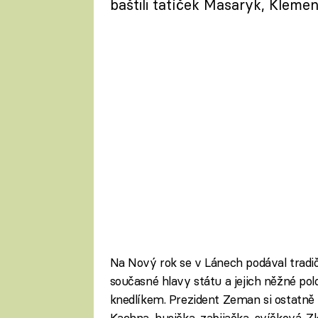
baštili tatíček Masaryk, Klem
Na Nový rok se v Lánech podával tradič
současné hlavy státu a jejich něžné po
knedlíkem. Prezident Zeman si ostatně 
Kachna, husička, zabijačka, svíčková. Zk