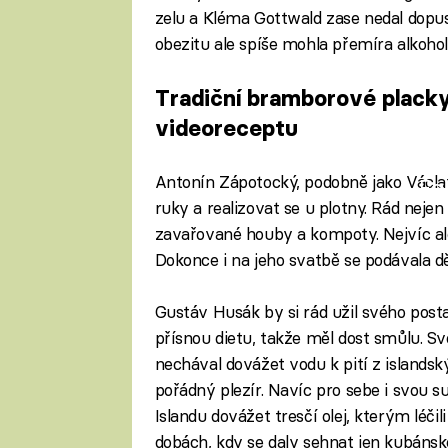
zelu a Kléma Gottwald zase nedal dopu
obezitu ale spíše mohla přemíra alkohol
Tradiční bramborové placky
videoreceptu
Antonín Zápotocký, podobně jako Václa
Fa
ruky a realizovat se u plotny. Rád nejen 
zavařované houby a kompoty. Nejvíc ale
Dokonce i na jeho svatbě se podávala dě
Gustáv Husák by si rád užil svého posta
přísnou dietu, takže měl dost smůlu. Sv
nechával dovážet vodu k pití z islandsk
pořádný plezír. Navíc pro sebe i svou 
Islandu dovážet tresčí olej, kterým léči
dobách, kdy se daly sehnat jen kubáns