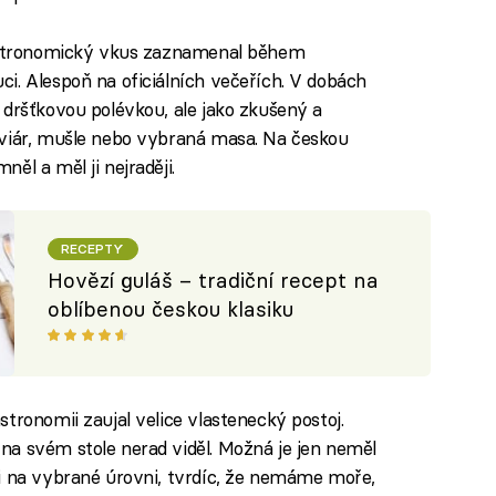
gastronomický vkus zaznamenal během
i. Alespoň na oficiálních večeřích. V dobách
 dršťkovou polévkou, ale jako zkušený a
aviár, mušle nebo vybraná masa. Na českou
ěl a měl ji nejraději.
RECEPTY
Hovězí guláš – tradiční recept na
oblíbenou českou klasiku
tronomii zaujal velice vlastenecký postoj.
na svém stole nerad viděl. Možná je jen neměl
i na vybrané úrovni, tvrdíc, že nemáme moře,