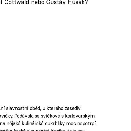
ent Gottwald nebo Gustáv Husák?
ní slavnostní oběd, u kterého zasedly
lovičky. Podávala se svíčková s karlovarským
na nějaké kulinářské cukrbliky moc nepotrpí.
rátka česká slavnostní klasika, to je mu