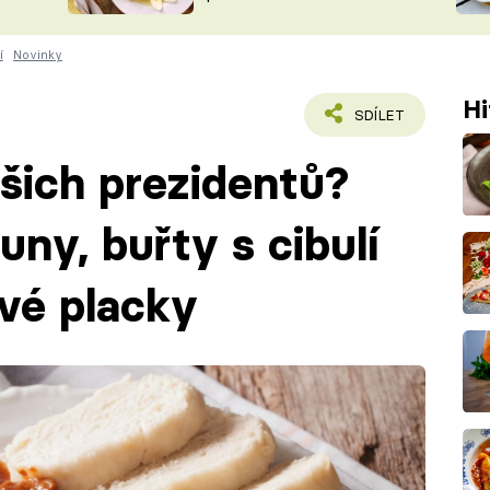
ŠÉFREDAK
VYCHYTÁVKY
í
Novinky
SOUTĚŽ FR
NA NÁKUPECH
ČASOPIS
Hi
SDÍLET
šich prezidentů?
ny, buřty s cibulí
vé placky