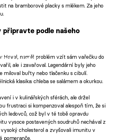
stit na bramborové placky s mlékem. Za jeho
u.
 připravte podle našeho
v Havel, neměl problém vzít sám vařečku do
iled to fetch
vařil, ale i zavařoval. Legendární byly jeho
 miloval buřty nebo tlačenku s cibulí.
lnická klasika: chleba se salámem a okurkou.
vení i v kulinářských sférách, ale držel
ou frustraci si kompenzoval alespoň tím, že si
ých ledovců, což byl v té tobě opravdu
suitu vysoce postavených soudruhů nechával z
li vysoký cholesterol a zvyšovali imunitu v
ké pomeranče.