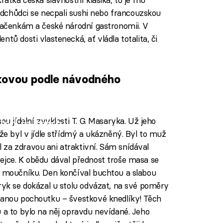
předchůdci se necpali sushi nebo francouzskou
tlačenkám a české národní gastronomii. V
tů dosti vlastenecká, ať vládla totalita, či
čkovou podle návodného
ou jídelní zvyklosti T. G. Masaryka. Už jeho
iled to fetch
 že byl v jídle střídmý a ukázněný. Byl to muž
za zdravou ani atraktivní. Sám snídával
ejce. K obědu dával přednost troše masa se
i moučníku. Den končíval buchtou a slabou
aryk se dokázal u stolu odvázat, na své poměry
vanou pochoutku – švestkové knedlíky! Těch
 a to bylo na něj opravdu nevídané. Jeho