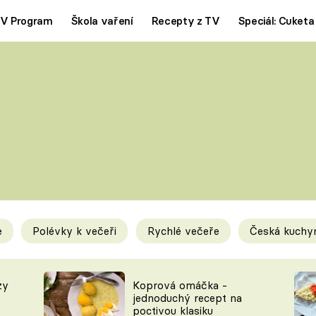
V Program
Škola vaření
Recepty z TV
Speciál: Cuketa
Polévky
Saláty
ČESKÁ KLASIKA
TĚSTOVIN
SILNÉ VÝVARY
SLADKÉ
KRÉMOVÉ
BEZMASÁ J
e
Polévky k večeři
Rychlé večeře
Česká kuchy
y
Tipy a triky
Novink
zy
Koprová omáčka -
jednoduchý recept na
poctivou klasiku
KAM ZA JÍDLEM
BLOG