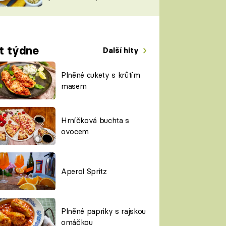
TORKY
ESH
t týdne
Další hity
Plněné cukety s krůtím
masem
Hrníčková buchta s
ovocem
Aperol Spritz
Plněné papriky s rajskou
omáčkou