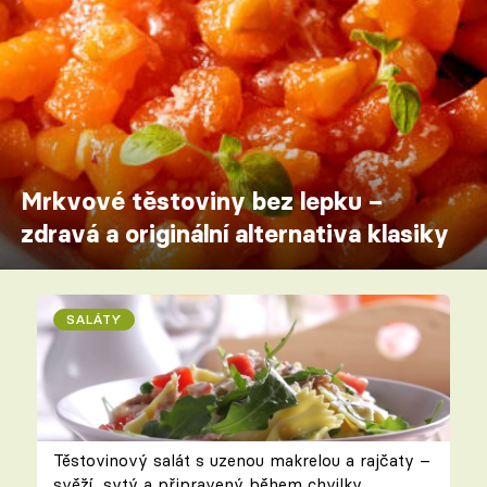
Mrkvové těstoviny bez lepku –
zdravá a originální alternativa klasiky
SALÁTY
Těstovinový salát s uzenou makrelou a rajčaty –
svěží, sytý a připravený během chvilky