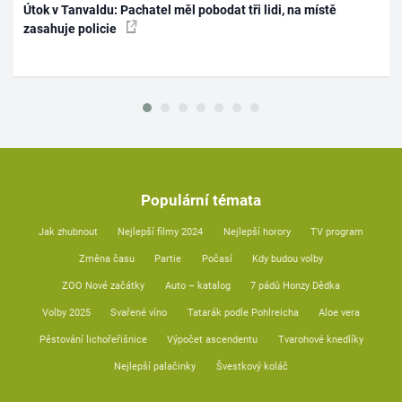
Útok v Tanvaldu: Pachatel měl pobodat tři lidi, na místě
zasahuje policie
Populární témata
Jak zhubnout
Nejlepší filmy 2024
Nejlepší horory
TV program
Změna času
Partie
Počasí
Kdy budou volby
ZOO Nové začátky
Auto – katalog
7 pádů Honzy Dědka
Volby 2025
Svařené víno
Tatarák podle Pohlreicha
Aloe vera
Pěstování lichořeřišnice
Výpočet ascendentu
Tvarohové knedlíky
Nejlepší palačinky
Švestkový koláč