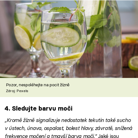
Pozor, nespoléhejte na pocit žízně
Zdroj: Pexels
4. Sledujte barvu moči
„Kromě žízně signalizuje nedostatek tekutin také sucho
v ústech, únava, ospalost, bolest hlavy, závratě, snížená
frekvence močení a tmavší barva moči.“
Jaké jsou