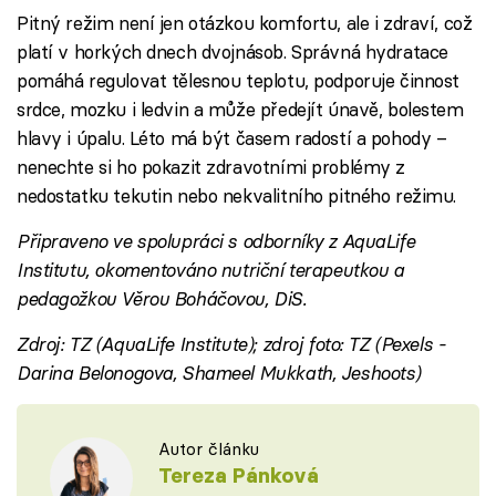
Pitný režim není jen otázkou komfortu, ale i zdraví, což
platí v horkých dnech dvojnásob. Správná hydratace
pomáhá regulovat tělesnou teplotu, podporuje činnost
srdce, mozku i ledvin a může předejít únavě, bolestem
hlavy i úpalu. Léto má být časem radostí a pohody –
nenechte si ho pokazit zdravotními problémy z
nedostatku tekutin nebo nekvalitního pitného režimu.
Připraveno ve spolupráci s odborníky z AquaLife
Institutu, okomentováno nutriční terapeutkou a
pedagožkou Věrou Boháčovou, DiS.
Zdroj: TZ (AquaLife Institute); zdroj foto: TZ (Pexels -
Darina Belonogova, Shameel Mukkath, Jeshoots)
Autor článku
Tereza Pánková