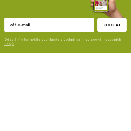
ODESLAT
Odesláním formuláře souhlasíte s
podmínkami zpracování osobních
údajů