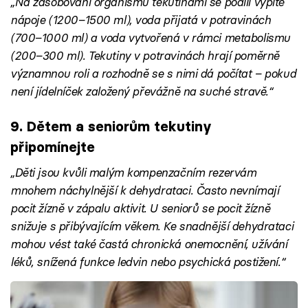
„Na zásobování organismu tekutinami se podílí vypité
nápoje (1200–1500 ml), voda přijatá v potravinách
(700–1000 ml) a voda vytvořená v rámci metabolismu
(200–300 ml). Tekutiny v potravinách hrají poměrně
významnou roli a rozhodně se s nimi dá počítat – pokud
není jídelníček založený převážně na suché stravě.“
9. Dětem a seniorům tekutiny
připomínejte
„Děti jsou kvůli malým kompenzačním rezervám
mnohem náchylnější k dehydrataci. Často nevnímají
pocit žízně v zápalu aktivit. U seniorů se pocit žízně
snižuje s přibývajícím věkem. Ke snadnější dehydrataci
mohou vést také častá chronická onemocnění, užívání
léků, snížená funkce ledvin nebo psychická postižení.“