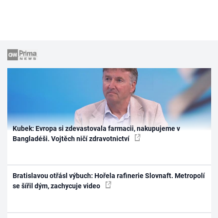
Kubek: Evropa si zdevastovala farmacii, nakupujeme v
Bangladéši. Vojtěch ničí zdravotnictví
Bratislavou otřásl výbuch: Hořela rafinerie Slovnaft. Metropolí
se šířil dým, zachycuje video