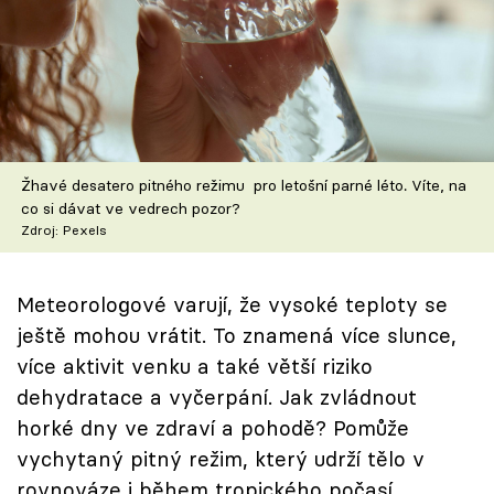
Škola vaření
Recepty z TV
Speciál: Cuketa
Těhotnej kuchař
Žhavé desatero pitného režimu pro letošní parné léto. Víte, na
co si dávat ve vedrech pozor?
Zdroj: Pexels
Sledujte prima+
Meteorologové varují, že vysoké teploty se
Přihlášení
ještě mohou vrátit. To znamená více slunce,
více aktivit venku a také větší riziko
Sledujte nás
dehydratace a vyčerpání. Jak zvládnout
horké dny ve zdraví a pohodě? Pomůže
vychytaný pitný režim, který udrží tělo v
rovnováze i během tropického počasí.