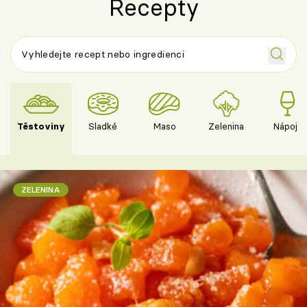
Recepty
Těstoviny
Sladké
Maso
Zelenina
Nápoje
ZELENINA