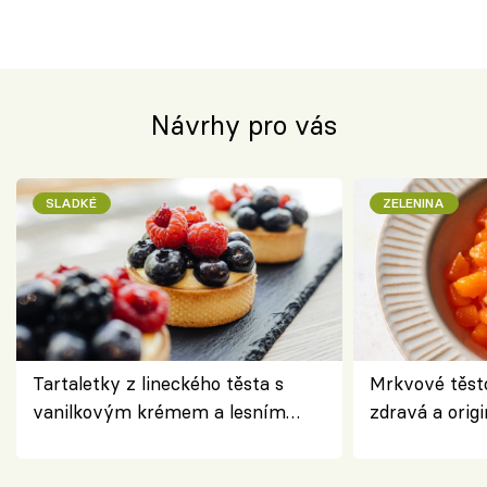
Návrhy pro vás
SLADKÉ
ZELENINA
Tartaletky z lineckého těsta s
Mrkvové těst
vanilkovým krémem a lesním
zdravá a origi
ovocem podle Bread Society
klasiky