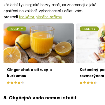
základní fyziologické barvy moči, co znamenají a jaká
opatření na základě vyhodnocení udělat, vám
prozradí
Indikátor pitného režimu
.
RECEPTY
RECEPTY
Ginger shot s citrusy a
Kořeněný peč
kurkumou
rozmarýnem
5. Obyčejná voda nemusí stačit