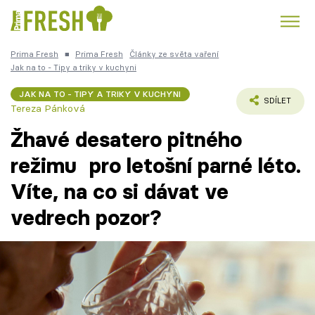
Prima Fresh
■
Prima Fresh
Články ze světa vaření
Kuře
Polévky k večeři
Rychlé večeře
Jak na to - Tipy a triky v kuchyni
Trendy:
JAK NA TO - TIPY A TRIKY V KUCHYNI
Česká kuchyně
Čokoláda
SDÍLET
Tereza Pánková
Žhavé desatero pitného
režimu pro letošní parné léto.
Víte, na co si dávat ve
Témata
vedrech pozor?
Recepty
Články
TV Program