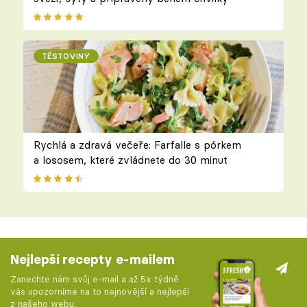
TĚSTOVINY
Rychlá a zdravá večeře: Farfalle s pórkem
a lososem, které zvládnete do 30 minut
Nejlepší recepty e-mailem
Zanechte nám svůj e-mail a až 5x týdně
vás upozorníme na to nejnovější a nejlepší
z našeho webu.