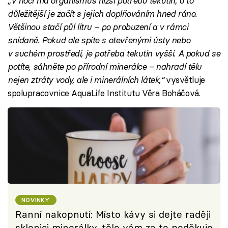
„V noci má organismus nižší potřebu tekutin, o to
důležitější je začít s jejich doplňováním hned ráno.
Většinou stačí půl litru – po probuzení a v rámci
snídaně. Pokud ale spíte s otevřenými ústy nebo
v suchém prostředí, je potřeba tekutin vyšší. A pokud se
potíte, sáhněte po přírodní minerálce – nahradí tělu
nejen ztráty vody, ale i minerálních látek,“
vysvětluje
spolupracovnice AquaLife Institutu Věra Boháčová.
NOVINKY
Ranní nakopnutí: Místo kávy si dejte raději
sklenici minerálky, tělo vám za to poděkuje