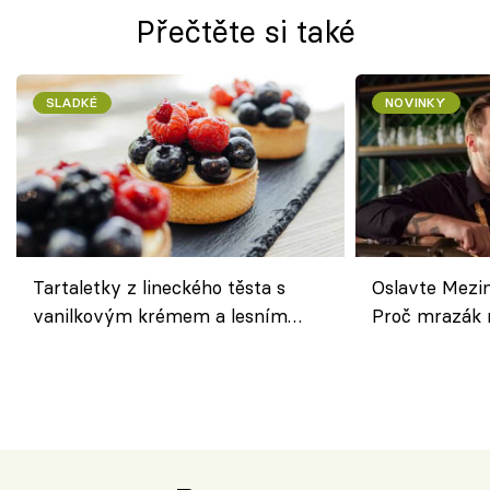
Přečtěte si také
SLADKÉ
NOVINKY
Tartaletky z lineckého těsta s
Oslavte Mezin
vanilkovým krémem a lesním
Proč mrazák n
ovocem podle Bread Society
horku vsadit 