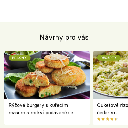
Návrhy pro vás
PŘÍLOHY
RECEPTY
Rýžové burgery s kuřecím
Cuketové rizo
masem a mrkví podávané se
čedarem
salátem – lehká a chutná večeře