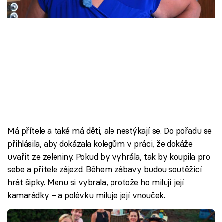
Škola vaření
Recepty z TV
Speciál: Cuketa
Těhotnej kuchař
Sledujte prima+
Má přítele a také má děti, ale nestýkají se. Do pořadu se
Přihlášení
přihlásila, aby dokázala kolegům v práci, že dokáže
uvařit ze zeleniny. Pokud by vyhrála, tak by koupila pro
sebe a přítele zájezd. Během zábavy budou soutěžící
Sledujte nás
hrát šipky. Menu si vybrala, protože ho milují její
kamarádky – a polévku miluje její vnouček.