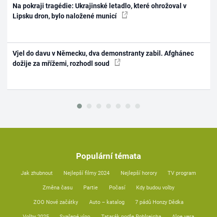
Na pokraji tragédie: Ukrajinské letadlo, které ohrožoval v
Lipsku dron, bylo naložené municí
Vjel do davu v Německu, dva demonstranty zabil. Afghánec
dožije za mřížemi, rozhodl soud
Populární témata
Jak zhubnout
Nejlepší filmy 2024
Nejlepší horory
TV program
Změna času
Partie
Počasí
Kdy budou volby
ZOO Nové začátky
Auto – katalog
7 pádů Honzy Dědka
Volby 2025
Svařené víno
Tatarák podle Pohlreicha
Aloe vera