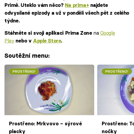
Primě. Uteklo vám něco?
Na prima+
najdete
odvysílané epizody a už v pondělí všech pět z celého
týdne.
na
Google
Stáhněte si svoji aplikaci Prima Zone
Play
nebo v
Apple Store
.
Soutěžní menu:
PROSTŘENO!
PROSTŘENO!
Prostřeno: Mrkvovo – sýrové
Prostřeno: T
placky
nočky