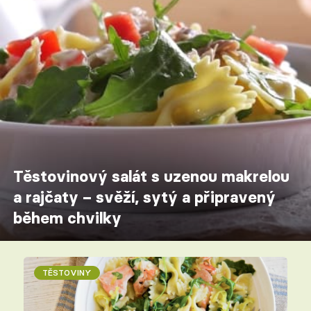
Těstovinový salát s uzenou makrelou
a rajčaty – svěží, sytý a připravený
během chvilky
TĚSTOVINY