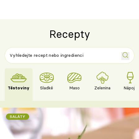
Recepty
Těstoviny
Sladké
Maso
Zelenina
Nápoje
SALÁTY