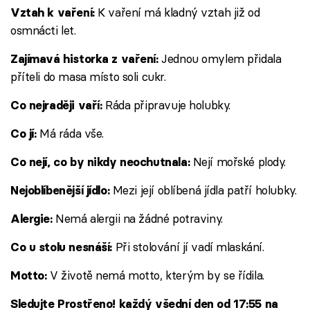
K vaření má kladný vztah již od
Vztah k vaření:
osmnácti let.
Jednou omylem přidala
Zajímavá historka z vaření:
příteli do masa místo soli cukr.
Ráda připravuje holubky.
Co nejraději vaří:
Má ráda vše.
Co jí:
Nejí mořské plody.
Co nejí, co by nikdy neochutnala:
Mezi její oblíbená jídla patří holubky.
Nejoblíbenější jídlo:
Nemá alergii na žádné potraviny.
Alergie:
Při stolování jí vadí mlaskání.
Co u stolu nesnáší:
V životě nemá motto, kterým by se řídila.
Motto:
Sledujte Prostřeno! každý všední den od 17:55 na