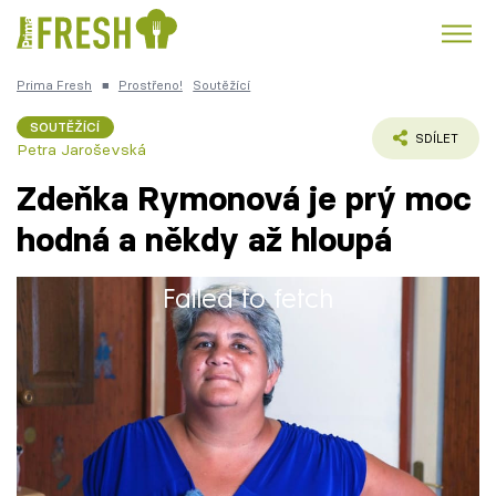
Prima Fresh
■
Prostřeno!
Soutěžící
Kuře
Polévky k večeři
Rychlé večeře
Trendy:
SOUTĚŽÍCÍ
SDÍLET
Petra Jaroševská
Česká kuchyně
Čokoláda
Zdeňka Rymonová je prý moc
hodná a někdy až hloupá
Failed to fetch
Témata
Zdeňka (54) vystudovala ovocnářské učiliště.
Recepty
Pracovala jako security. Vyrůstala v dětském
domově.
Články
TV Program