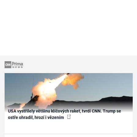
USA vystřílely většinu klíčových raket, tvrdí CNN. Trump se
ostře ohradil, hrozí i vězením