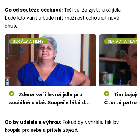
Těší se, že zjistí, jaká jídla
Co od soutěže očekává:
bude kdo vařit a bude mít možnost ochutnat nové
chutě.
SERIÁLY A FILMY
SERIÁLY A FILM
Zdena vaří levná jídla pro
Tim bojuje s vosou pěstmi.
sociálně slabé. Soupeře láká do
Čtvrté patr
špinavého bazénu
zdolají s vypě
Pokud by vyhrála, tak by
Co by udělala s výhrou:
koupila pro sebe a přítele zájezd.