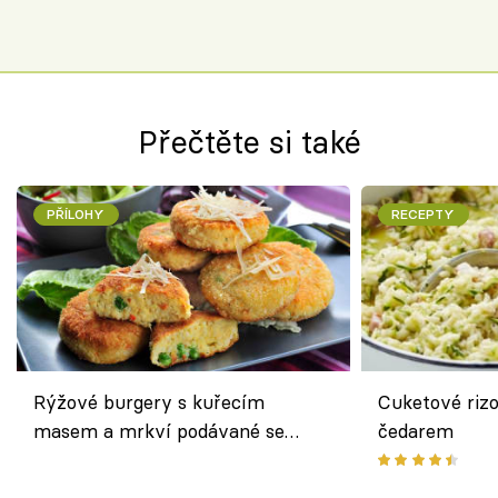
Přečtěte si také
PŘÍLOHY
RECEPTY
Rýžové burgery s kuřecím
Cuketové rizo
masem a mrkví podávané se
čedarem
salátem – lehká a chutná večeře