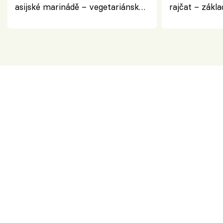
asijské marinádě – vegetariánská
rajčat – zákla
chuťovka z grilu