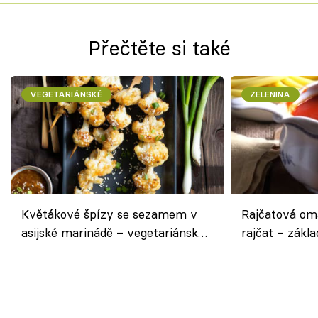
Přečtěte si také
VEGETARIÁNSKÉ
ZELENINA
Květákové špízy se sezamem v
Rajčatová om
asijské marinádě – vegetariánská
rajčat – zákla
chuťovka z grilu