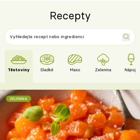
Recepty
Těstoviny
Sladké
Maso
Zelenina
Nápoje
ZELENINA