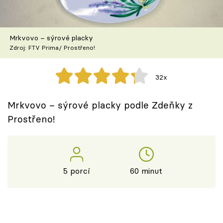
Škola vaření
Recepty z TV
Mrkvovo – sýrové placky
Zdroj: FTV Prima/ Prostřeno!
Speciál: Cuketa
32x
Těhotnej kuchař
Mrkvovo – sýrové placky podle Zdeňky z
Sledujte prima+
Prostřeno!
Přihlášení
5 porcí
60 minut
Sledujte nás