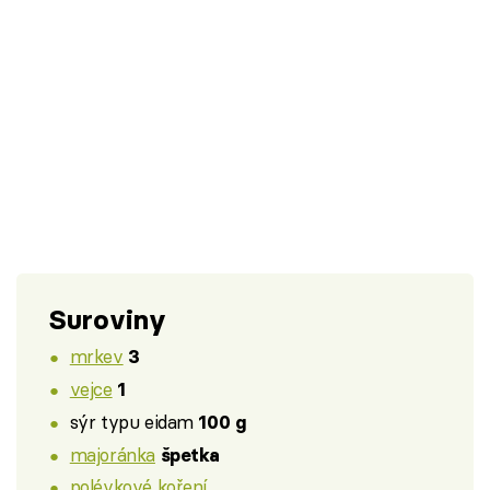
Suroviny
mrkev
3
vejce
1
sýr typu eidam
100 g
majoránka
špetka
polévkové koření