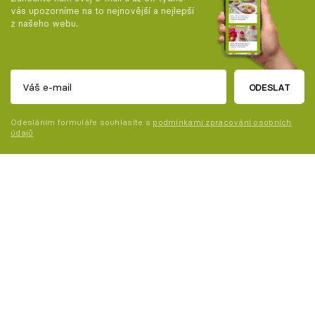
vás upozorníme na to nejnovější a nejlepší
z našeho webu.
ODESLAT
Odesláním formuláře souhlasíte s
podmínkami zpracování osobních
údajů