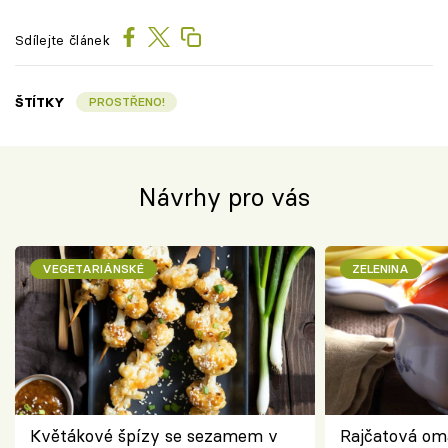
Sdílejte článek
ŠTÍTKY
PROSTŘENO!
Návrhy pro vás
VEGETARIÁNSKÉ
ZELENINA
Květákové špízy se sezamem v
Rajčatová om