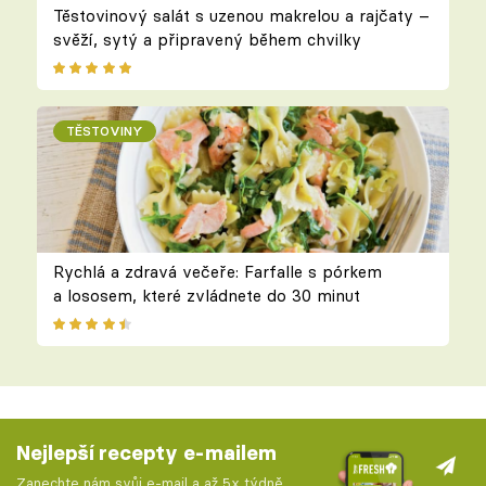
Těstovinový salát s uzenou makrelou a rajčaty –
svěží, sytý a připravený během chvilky
TĚSTOVINY
Rychlá a zdravá večeře: Farfalle s pórkem
a lososem, které zvládnete do 30 minut
Nejlepší recepty e-mailem
Zanechte nám svůj e-mail a až 5x týdně