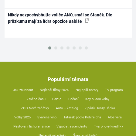
Nikdy nezpochybňujte voliče ANO, smál se Staněk. Dle
průzkumu mají za lídra opozice Babiše
Populární témata
Jak zhubnout
Nejlepší filmy 2024
Nejlepší horory
TV program
Změna času
Partie
Počasí
Kdy budou volby
ZOO Nové začátky
Auto – katalog
7 pádů Honzy Dědka
Volby 2025
Svařené víno
Tatarák podle Pohlreicha
Aloe vera
Pěstování lichořeřišnice
Výpočet ascendentu
Tvarohové knedlíky
Nejlepší palačinky
Švestkový koláč