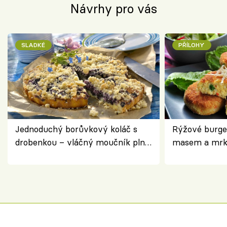
Návrhy pro vás
SLADKÉ
PŘÍLOHY
Jednoduchý borůvkový koláč s
Rýžové burge
drobenkou – vláčný moučník plný
masem a mrk
ovoce
salátem – leh