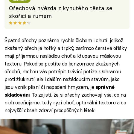
Ořechová hvězda z kynutého těsta se
skořicí a rumem
Špatné ořechy poznáme rychle čichem i chutí, jelikož
zkažený ořech je hořký a trpký, zatímco čerstvé oříšky
mají příjemnou nasládlou chuť a křupavou máslovou
texturu. Pokud se pustíte do konzumace zkažených
ořechů, mohou vás potrápit trávicí potíže. Ochranou
proti žluknutí, ale i dalším nežádoucím stavům, jako
jsou vznik plísní či napadení hmyzem, je
správné
. To zajistí, že si ořechy zachovají vše, co na
skladování
nich oceňujeme, tedy ryzí chuť, optimální texturu a co
nejvyšší obsah zdraví prospěšných látek.