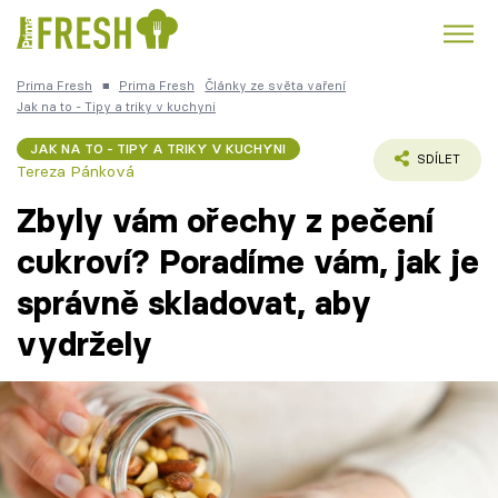
Prima Fresh
■
Prima Fresh
Články ze světa vaření
Kuře
Polévky k večeři
Rychlé večeře
Jak na to - Tipy a triky v kuchyni
Trendy:
JAK NA TO - TIPY A TRIKY V KUCHYNI
Česká kuchyně
Čokoláda
SDÍLET
Tereza Pánková
Zbyly vám ořechy z pečení
cukroví? Poradíme vám, jak je
správně skladovat, aby
Témata
vydržely
Recepty
Články
TV Program