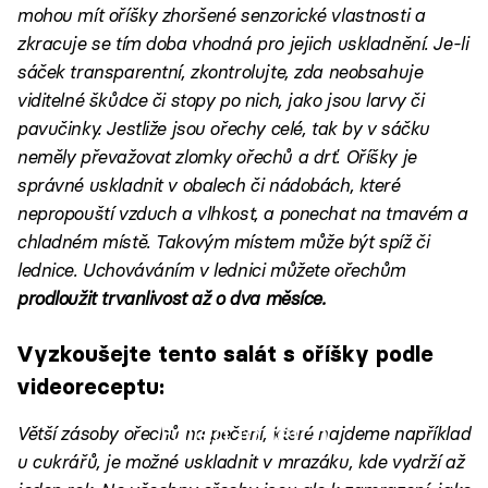
mohou mít oříšky zhoršené senzorické vlastnosti a
zkracuje se tím doba vhodná pro jejich uskladnění. Je-li
sáček transparentní, zkontrolujte, zda neobsahuje
viditelné škůdce či stopy po nich, jako jsou larvy či
pavučinky. Jestliže jsou ořechy celé, tak by v sáčku
neměly převažovat zlomky ořechů a drť. Oříšky je
správné uskladnit v obalech či nádobách, které
nepropouští vzduch a vlhkost, a ponechat na tmavém a
chladném místě. Takovým místem může být spíž či
lednice. Uchováváním v lednici můžete ořechům
prodloužit trvanlivost až o dva měsíce.
Vyzkoušejte tento salát s oříšky podle
videoreceptu:
Failed to fetch
Větší zásoby ořechů na pečení, které najdeme například
u cukrářů, je možné uskladnit v mrazáku, kde vydrží až