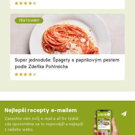
TĚSTOVINY
Super jednoduše: Špagety s paprikovým pestem
podle Zdeňka Pohlreicha
Nejlepší recepty e-mailem
Zanechte nám svůj e-mail a až 5x týdně
vás upozorníme na to nejnovější a nejlepší
z našeho webu.