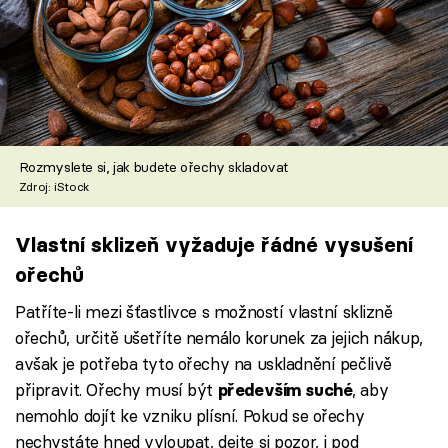
Rozmyslete si, jak budete ořechy skladovat
Zdroj: iStock
Vlastní sklizeň vyžaduje řádné vysušení
ořechů
Patříte-li mezi šťastlivce s možností vlastní sklizně
ořechů, určitě ušetříte nemálo korunek za jejich nákup,
avšak je potřeba tyto ořechy na uskladnění pečlivě
připravit. Ořechy musí být
, aby
především suché
nemohlo dojít ke vzniku plísní. Pokud se ořechy
nechystáte hned vyloupat, dejte si pozor, i pod