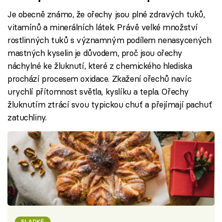
Je obecně známo, že ořechy jsou plné zdravých tuků,
vitamínů a minerálních látek. Právě velké množství
rostlinných tuků s významným podílem nenasycených
mastných kyselin je důvodem, proč jsou ořechy
náchylné ke žluknutí, které z chemického hlediska
prochází procesem oxidace. Zkažení ořechů navíc
urychlí přítomnost světla, kyslíku a tepla. Ořechy
žluknutím ztrácí svou typickou chuť a přejímají pachuť
zatuchliny.
SLADKÉ