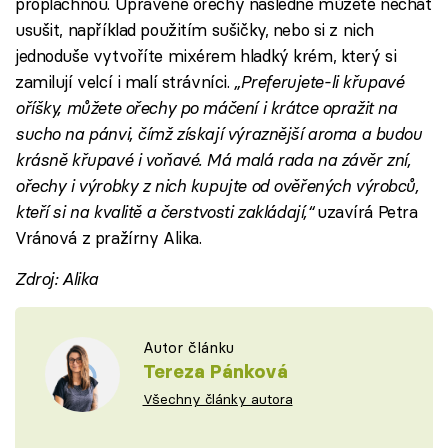
propláchnou. Upravené ořechy následně můžete nechat
usušit, například použitím sušičky, nebo si z nich
jednoduše vytvoříte mixérem hladký krém, který si
zamilují velcí i malí strávníci.
„Preferujete-li křupavé
oříšky, můžete ořechy po máčení i krátce opražit na
sucho na pánvi, čímž získají výraznější aroma a budou
krásně křupavé i voňavé. Má malá rada na závěr zní,
ořechy i výrobky z nich kupujte od ověřených výrobců,
kteří si na kvalitě a čerstvosti zakládají,“
uzavírá Petra
Vránová z pražírny Alika.
Zdroj: Alika
Autor článku
Tereza Pánková
Všechny články autora