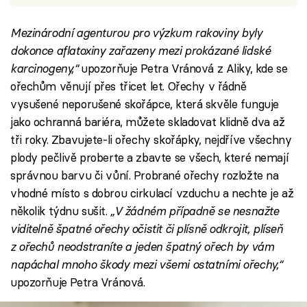
Mezinárodní agenturou pro výzkum rakoviny byly
dokonce aflatoxiny zařazeny mezi prokázané lidské
karcinogeny,“
upozorňuje Petra Vránová z Aliky, kde se
ořechům věnují přes třicet let. Ořechy v řádně
vysušené neporušené skořápce, která skvěle funguje
jako ochranná bariéra, můžete skladovat klidně dva až
tři roky. Zbavujete-li ořechy skořápky, nejdříve všechny
plody pečlivě proberte a zbavte se všech, které nemají
správnou barvu či vůní. Probrané ořechy rozložte na
vhodné místo s dobrou cirkulací vzduchu a nechte je až
několik týdnu sušit.
„V žádném případně se nesnažte
viditelně špatné ořechy očistit či plísně odkrojit, plíseň
z ořechů neodstraníte a jeden špatný ořech by vám
napáchal mnoho škody mezi všemi ostatními ořechy,“
upozorňuje Petra Vránová.