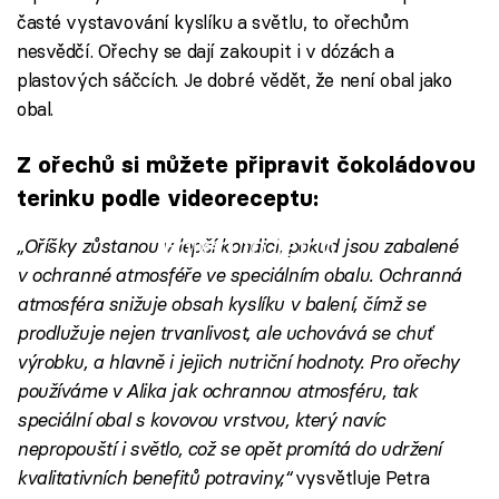
časté vystavování kyslíku a světlu, to ořechům
nesvědčí. Ořechy se dají zakoupit i v dózách a
plastových sáčcích. Je dobré vědět, že není obal jako
obal.
Z ořechů si můžete připravit čokoládovou
terinku podle videoreceptu:
Failed to fetch
„Oříšky zůstanou v lepší kondici, pokud jsou zabalené
v ochranné atmosféře ve speciálním obalu. Ochranná
atmosféra snižuje obsah kyslíku v balení, čímž se
prodlužuje nejen trvanlivost, ale uchovává se chuť
výrobku, a hlavně i jejich nutriční hodnoty. Pro ořechy
používáme v Alika jak ochrannou atmosféru, tak
speciální obal s kovovou vrstvou, který navíc
nepropouští i světlo, což se opět promítá do udržení
kvalitativních benefitů potraviny,“
vysvětluje Petra