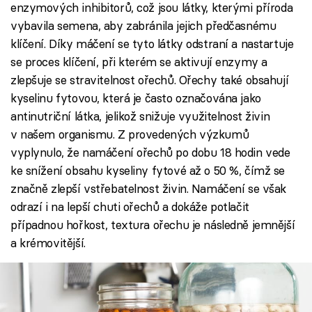
enzymových inhibitorů, což jsou látky, kterými příroda
vybavila semena, aby zabránila jejich předčasnému
klíčení. Díky máčení se tyto látky odstraní a nastartuje
se proces klíčení, při kterém se aktivují enzymy a
zlepšuje se stravitelnost ořechů. Ořechy také obsahují
kyselinu fytovou, která je často označována jako
antinutriční látka, jelikož snižuje využitelnost živin
v našem organismu. Z provedených výzkumů
vyplynulo, že namáčení ořechů po dobu 18 hodin vede
ke snížení obsahu kyseliny fytové až o 50 %, čímž se
značně zlepší vstřebatelnost živin. Namáčení se však
odrazí i na lepší chuti ořechů a dokáže potlačit
případnou hořkost, textura ořechu je následně jemnější
a krémovitější.