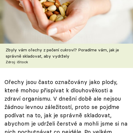
Škola vaření
Recepty z TV
Speciál: Cuketa
Těhotnej kuchař
Zbyly vám ořechy z pečení cukroví? Poradíme vám, jak je
správně skladovat, aby vydržely
Zdroj: iStock
Sledujte prima+
Ořechy jsou často označovány jako plody,
Přihlášení
které mohou přispívat k dlouhověkosti a
zdraví organismu. V dnešní době ale nejsou
Sledujte nás
žádnou levnou záležitostí, proto se pojďme
podívat na to, jak je správně skladovat,
abychom je udrželi čerstvé a mohli jsme si na
nich pochutnávat co nejdéle. Po velkém