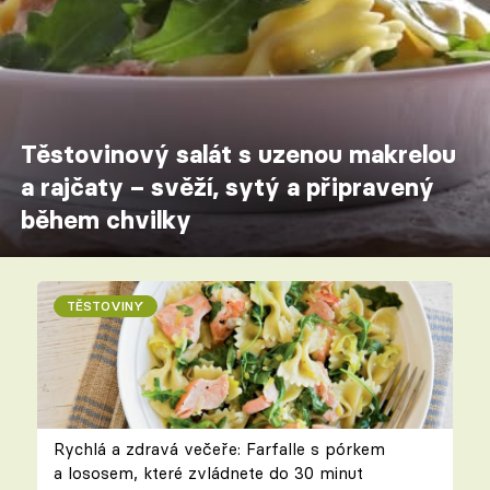
Těstovinový salát s uzenou makrelou
a rajčaty – svěží, sytý a připravený
během chvilky
TĚSTOVINY
Rychlá a zdravá večeře: Farfalle s pórkem
a lososem, které zvládnete do 30 minut