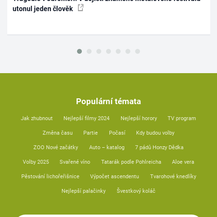
utonul jeden člověk
Populární témata
Jak zhubnout
Nejlepší filmy 2024
Nejlepší horory
TV program
Změna času
Partie
Počasí
Kdy budou volby
ZOO Nové začátky
Auto – katalog
7 pádů Honzy Dědka
Volby 2025
Svařené víno
Tatarák podle Pohlreicha
Aloe vera
Pěstování lichořeřišnice
Výpočet ascendentu
Tvarohové knedlíky
Nejlepší palačinky
Švestkový koláč