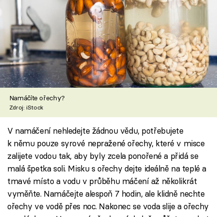
Namáčíte ořechy?
Zdroj: iStock
V namáčení nehledejte žádnou vědu, potřebujete
k němu pouze syrové nepražené ořechy, které v misce
zalijete vodou tak, aby byly zcela ponořené a přidá se
malá špetka soli. Misku s ořechy dejte ideálně na teplé a
tmavé místo a vodu v průběhu máčení až několikrát
vyměňte. Namáčejte alespoň 7 hodin, ale klidně nechte
ořechy ve vodě přes noc. Nakonec se voda slije a ořechy