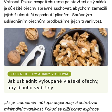
Vránová. Pokud nespotřebujeme po otevření celý sáček,
je důležité ořechy správně uschovat, abychom zamezili
jejich žluknutí či napadnutí plísněmi. Správným
uskladněním ořechům prodloužíme jejich trvanlivost.
JAK NA TO - TIPY A TRIKY V KUCHYNI
Jak uskladnit vyloupané vlašské ořechy,
aby dlouho vydržely
„Již při samotném nákupu doporučuji zkontrolovat
minimální trvanlivost. Pokud se blíží konec expirace,