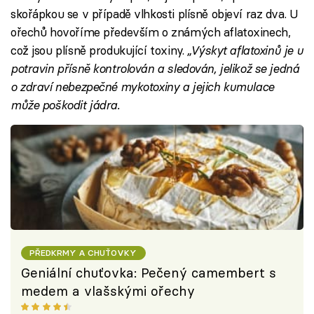
skořápkou se v případě vlhkosti plísně objeví raz dva. U
ořechů hovoříme především o známých aflatoxinech,
což jsou plísně produkující toxiny.
„Výskyt aflatoxinů je u
potravin přísně kontrolován a sledován, jelikož se jedná
o zdraví nebezpečné mykotoxiny a jejich kumulace
může poškodit jádra.
PŘEDKRMY A CHUŤOVKY
Geniální chuťovka: Pečený camembert s
medem a vlašskými ořechy