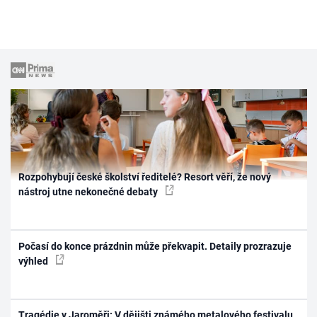
Rozpohybují české školství ředitelé? Resort věří, že nový
nástroj utne nekonečné debaty
Počasí do konce prázdnin může překvapit. Detaily prozrazuje
výhled
Tragédie v Jaroměři: V dějišti známého metalového festivalu