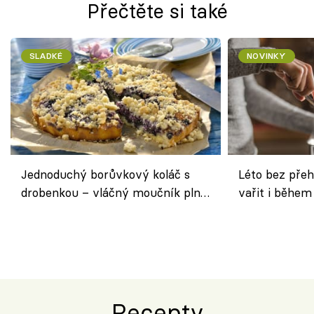
Přečtěte si také
SLADKÉ
NOVINKY
Jednoduchý borůvkový koláč s
Léto bez přeh
drobenkou – vláčný moučník plný
vařit i během
ovoce
Recepty