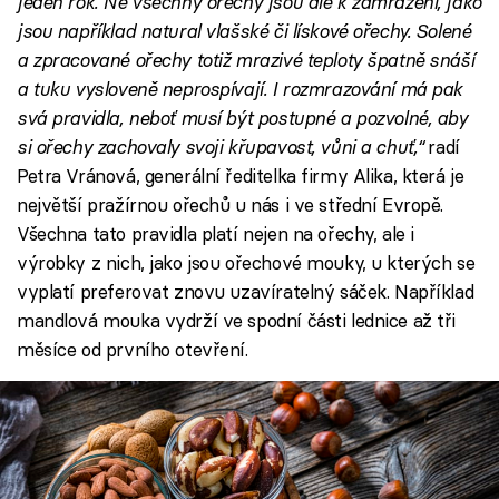
jeden rok. Ne všechny ořechy jsou ale k zamrazení, jako
jsou například natural vlašské či lískové ořechy. Solené
a zpracované ořechy totiž mrazivé teploty špatně snáší
a tuku vysloveně neprospívají. I rozmrazování má pak
svá pravidla, neboť musí být postupné a pozvolné, aby
si ořechy zachovaly svoji křupavost, vůni a chuť,“
radí
Petra Vránová, generální ředitelka firmy Alika, která je
největší pražírnou ořechů u nás i ve střední Evropě.
Všechna tato pravidla platí nejen na ořechy, ale i
výrobky z nich, jako jsou ořechové mouky, u kterých se
vyplatí preferovat znovu uzavíratelný sáček. Například
mandlová mouka vydrží ve spodní části lednice až tři
měsíce od prvního otevření.