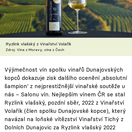
Škola vaření
Recepty z TV
Speciál: Cuketa
Ryzlink vlašský z Vinařství Volařík
Těhotnej kuchař
Zdroj: Vína z Moravy, vína z Čech
Sledujte prima+
Výjimečnost vín spolku vinařů Dunajovských
kopců dokazuje zisk dalšího ocenění ‚absolutní
Přihlášení
šampion‘ z nejprestižnější vinařské soutěže u
nás – Salonu vín. Nejlepším vínem ČR se stal
Ryzlink vlašský, pozdní sběr, 2022 z Vinařství
Sledujte nás
Volařík (člen spolku Dunajovské kopce), který
navázal na loňské vítězství Vinařství Tichý z
Dolních Dunajovic za Ryzlink vlašský 2022