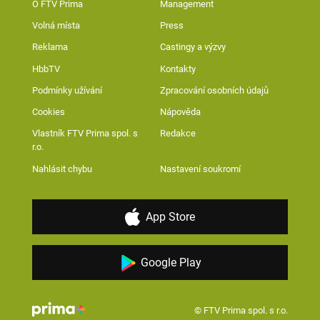
O FTV Prima
Management
Volná místa
Press
Reklama
Castingy a výzvy
HbbTV
Kontakty
Podmínky užívání
Zpracování osobních údajů
Cookies
Nápověda
Vlastník FTV Prima spol. s
Redakce
r.o.
Nahlásit chybu
Nastavení soukromí
App Store
Google Play
© FTV Prima spol. s r.o.