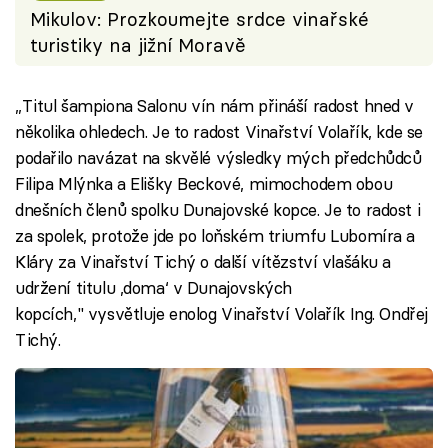
Mikulov: Prozkoumejte srdce vinařské
turistiky na jižní Moravě
„Titul šampiona Salonu vín nám přináší radost hned v
několika ohledech. Je to radost Vinařství Volařík, kde se
podařilo navázat na skvělé výsledky mých předchůdců
Filipa Mlýnka a Elišky Beckové, mimochodem obou
dnešních členů spolku Dunajovské kopce. Je to radost i
za spolek, protože jde po loňském triumfu Lubomíra a
Kláry za Vinařství Tichý o další vítězství vlašáku a
udržení titulu ‚doma‘ v Dunajovských
kopcích," vysvětluje enolog Vinařství Volařík Ing. Ondřej
Tichý.