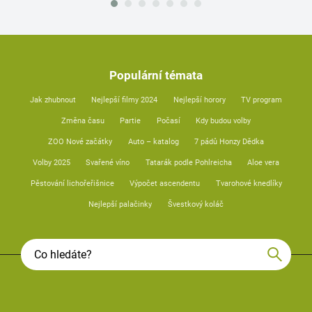
Populární témata
Jak zhubnout
Nejlepší filmy 2024
Nejlepší horory
TV program
Změna času
Partie
Počasí
Kdy budou volby
ZOO Nové začátky
Auto – katalog
7 pádů Honzy Dědka
Volby 2025
Svařené víno
Tatarák podle Pohlreicha
Aloe vera
Pěstování lichořeřišnice
Výpočet ascendentu
Tvarohové knedlíky
Nejlepší palačinky
Švestkový koláč