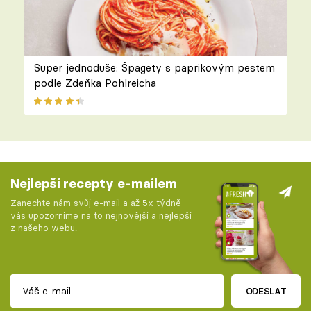
Super jednoduše: Špagety s paprikovým pestem
podle Zdeňka Pohlreicha
Nejlepší recepty e-mailem
Zanechte nám svůj e-mail a až 5x týdně
vás upozorníme na to nejnovější a nejlepší
z našeho webu.
ODESLAT