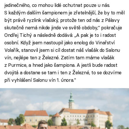
jedinečného, co mohou lidé ochutnat pouze u nás.
S každým dalším šampionem je zřetelnější, že by to měl
být právě ryzlink vlašský, protože ten od nás z Pálavy
skutečně nemá nikde jinde ve světě obdoby,“ pokračuje
Ondřej Tichý a následně dodává: „A pak je to i radost
osobní. Když jsem nastoupil jako enolog do Vinařství
Volařík, stanovil jsem si cíl dostat náš vlašák do Salonu
vín, nejlépe ten z Železné. Zatím tam máme vlašák
z Purmice, a hned jako šampiona. A jestli bude radost
dvojitá a dostane se tam i ten z Železné, to se dozvíme
při vyhlášení Salonu vín 1. února."