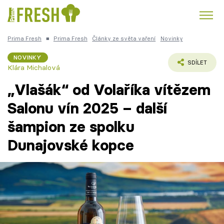
Prima Fresh
■
Prima Fresh
Články ze světa vaření
Novinky
Kuře
Polévky k večeři
Rychlé večeře
Trendy:
NOVINKY
SDÍLET
Klára Michalová
Česká kuchyně
Čokoláda
„Vlašák“ od Volaříka vítězem
Salonu vín 2025 – další
šampion ze spolku
Témata
Dunajovské kopce
Recepty
Články
TV Program