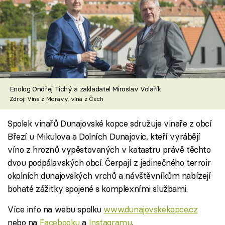
Enolog Ondřej Tichý a zakladatel Miroslav Volařík
Zdroj: Vína z Moravy, vína z Čech
Spolek vinařů Dunajovské kopce sdružuje vinaře z obcí
Březí u Mikulova a Dolních Dunajovic, kteří vyrábějí
víno z hroznů vypěstovaných v katastru právě těchto
dvou podpálavských obcí. Čerpají z jedinečného terroir
okolních dunajovských vrchů a návštěvníkům nabízejí
bohaté zážitky spojené s komplexními službami.
Více info na webu spolku
www.dunajovskekopce.cz
nebo na
Facebooku
a
Instagramu
.