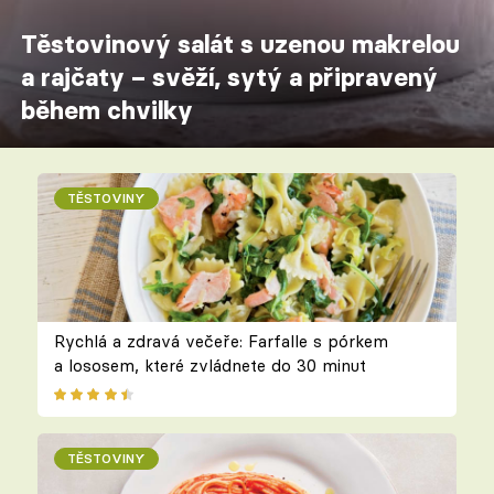
Těstovinový salát s uzenou makrelou
a rajčaty – svěží, sytý a připravený
během chvilky
TĚSTOVINY
Rychlá a zdravá večeře: Farfalle s pórkem
a lososem, které zvládnete do 30 minut
TĚSTOVINY