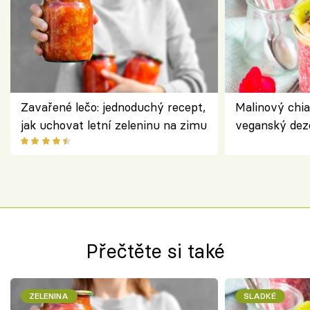
Zavařené lečo: jednoduchý recept,
Malinový chi
jak uchovat letní zeleninu na zimu
veganský dez
ořechů
Přečtěte si také
ZELENINA
SLADKÉ