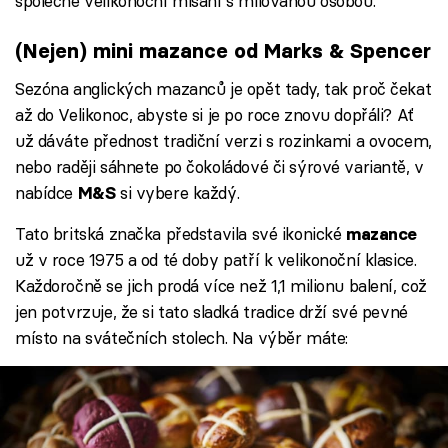
společné velikonoční mlsání s milovanou osobou.
(Nejen) mini mazance od Marks & Spencer
Sezóna anglických mazanců je opět tady, tak proč čekat
až do Velikonoc, abyste si je po roce znovu dopřáli? Ať
už dáváte přednost tradiční verzi s rozinkami a ovocem,
nebo raději sáhnete po čokoládové či sýrové variantě, v
nabídce
si vybere každý.
M&S
Tato britská značka představila své ikonické
mazance
už v roce 1975 a od té doby patří k velikonoční klasice.
Každoročně se jich prodá více než 1,1 milionu balení, což
jen potvrzuje, že si tato sladká tradice drží své pevné
místo na svátečních stolech. Na výběr máte: