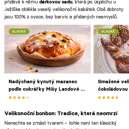
přidává k němu
, která po úspěchu u
dárkovou sadu
Ježíška oblékla veselý velikonoční kabátek. Obě dobroty
jsou 100% z ovoce, bez barviv a přidaných nesmyslů.
SLADKÉ
SLADKÉ
Nadýchaný kynutý mazanec
Smažené veli
podle cukrářky Míšy Landové –
čokoládovou
velikonoční klasika ke kávě
pečivo se s
Velikonoční bonbon: Tradice, která neomrzí
Nenechte se zmást tvarem – tohle není ten klasický