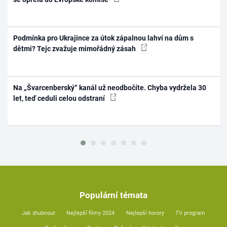
Podmínka pro Ukrajince za útok zápalnou lahví na dům s
dětmi? Tejc zvažuje mimořádný zásah
Na „Švarcenberský“ kanál už neodbočíte. Chyba vydržela 30
let, teď ceduli celou odstraní
Populární témata
Jak zhubnout
Nejlepší filmy 2024
Nejlepší horory
TV program