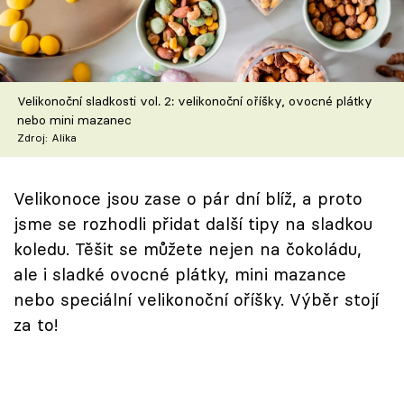
Škola vaření
Recepty z TV
Velikonoční sladkosti vol. 2: velikonoční oříšky, ovocné plátky
Speciál: Cuketa
nebo mini mazanec
Zdroj: Alika
Těhotnej kuchař
Sledujte prima+
Velikonoce jsou zase o pár dní blíž, a proto
jsme se rozhodli přidat další tipy na sladkou
koledu. Těšit se můžete nejen na čokoládu,
Přihlášení
ale i sladké ovocné plátky, mini mazance
nebo speciální velikonoční oříšky. Výběr stojí
Sledujte nás
za to!