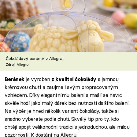
Čokoládový beránek z Allegra
Zdroj: Allegro
je vyroben
s jemnou,
Beránek
z kvalitní čokolády
krémovou chutí a zaujme i svým propracovaným
vzhledem. Díky elegantnímu balení s mašlí se navíc
skvěle hodí jako malý dárek bez nutnosti dalšího balení.
Na výběr je hned několik variant čokolády, takže si
snadno vyberete podle chuti. Skvělý tip pro ty, kdo
chtějí spojit velikonoční tradici s jednoduchou, ale milou
pozorností. K dostání na Allegru.