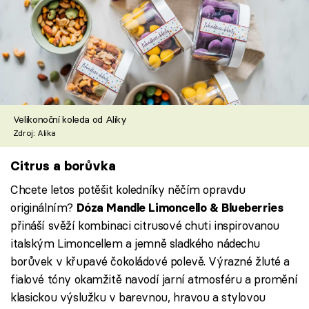
Velikonoční koleda od Aliky
Zdroj: Alika
Citrus a borůvka
Chcete letos potěšit koledníky něčím opravdu
originálním?
Dóza Mandle Limoncello & Blueberries
přináší svěží kombinaci citrusové chuti inspirovanou
italským Limoncellem a jemně sladkého nádechu
borůvek v křupavé čokoládové polevě. Výrazné žluté a
fialové tóny okamžitě navodí jarní atmosféru a promění
klasickou výslužku v barevnou, hravou a stylovou