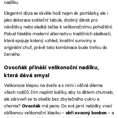
nadílku.
Elegantní dóza se skvěle hodí nejen do pomlázky, ale i
jako dekorace sváteční tabule, drobný dárek pro
návštěvy nebo sladká tečka k velikonočnímu pohoštění.
Pokud hledáte moderní alternativu tradičních sladkostí,
která spojuje krásný vzhled, kvalitní suroviny a
originální chuť, právě tato kombinace bude trefou do
černého.
Ovocňák přináší velikonoční nadílku,
která dává smysl
Velikonoce klepou na dveře a s nimi i věčné dilema
všech rodičů: čím naplnit košíky, aby to dětem chutnalo,
ale zároveň se to obešlo bez zbytečného cukru a
chemie?
má jasno. Do své jarní nabídky vrací
Ovocňák
oblíbenou velikonoční klasiku –
– a
obří ovocný bonbon