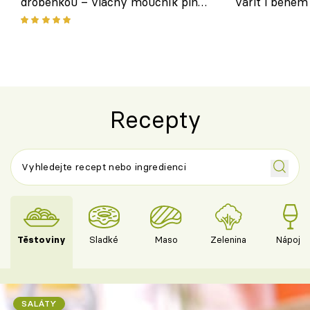
drobenkou – vláčný moučník plný
vařit i během
ovoce
Recepty
Těstoviny
Sladké
Maso
Zelenina
Nápoje
SALÁTY