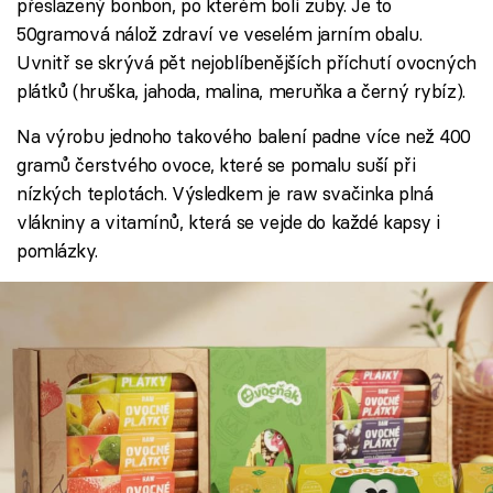
přeslazený bonbon, po kterém bolí zuby. Je to
50gramová nálož zdraví ve veselém jarním obalu.
Uvnitř se skrývá pět nejoblíbenějších příchutí ovocných
plátků (hruška, jahoda, malina, meruňka a černý rybíz).
Na výrobu jednoho takového balení padne více než 400
gramů čerstvého ovoce, které se pomalu suší při
nízkých teplotách. Výsledkem je raw svačinka plná
vlákniny a vitamínů, která se vejde do každé kapsy i
pomlázky.