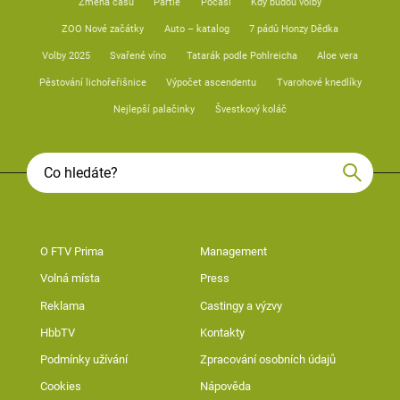
Změna času
Partie
Počasí
Kdy budou volby
ZOO Nové začátky
Auto – katalog
7 pádů Honzy Dědka
Volby 2025
Svařené víno
Tatarák podle Pohlreicha
Aloe vera
Pěstování lichořeřišnice
Výpočet ascendentu
Tvarohové knedlíky
Nejlepší palačinky
Švestkový koláč
O FTV Prima
Management
Volná místa
Press
Reklama
Castingy a výzvy
HbbTV
Kontakty
Podmínky užívání
Zpracování osobních údajů
Cookies
Nápověda