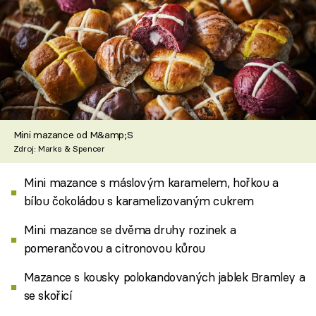
Mini mazance od M&amp;S
Zdroj: Marks & Spencer
Mini mazance s máslovým karamelem, hořkou a
bílou čokoládou s karamelizovaným cukrem
Mini mazance se dvěma druhy rozinek a
pomerančovou a citronovou kůrou
Mazance s kousky polokandovaných jablek Bramley a
se skořicí