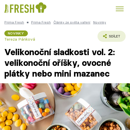
Prima Fresh
■
Prima Fresh
Články ze světa vaření
Novinky
Kuře
Polévky k večeři
Rychlé večeře
Trendy:
NOVINKY
SDÍLET
Tereza Pánková
Česká kuchyně
Čokoláda
Velikonoční sladkosti vol. 2:
velikonoční oříšky, ovocné
plátky nebo mini mazanec
Témata
Recepty
Články
TV Program