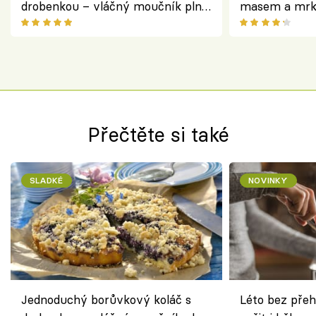
drobenkou – vláčný moučník plný
masem a mrk
ovoce
salátem – leh
Přečtěte si také
SLADKÉ
NOVINKY
Jednoduchý borůvkový koláč s
Léto bez přeh