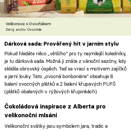
Velikonoce s Ovocňákem
Zdroj: archiv Ovocňák
Dárková sada: Prověřený hit v jarním stylu
Pokud hledáte něco „většího“ pro ty nejmilejší koledníky,
je tu dárková sada. Možná ji znáte z vánoční sezóny, kdy
sklidila obrovský úspěch. Teď se vrací s motivem zajíčků
a jarní louky. Tato „ovocná bonboniéra“ obsahuje 8
balení ovocných plátků a 2 balení křupavých PUFů
(plátků obalených v rýžových křupinkách).
Čokoládová inspirace z Alberta pro
velikonoční mlsání
Velikonoční svátky jsou symbolem jara, tradic a