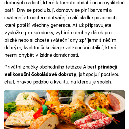
drobných radostí, které k tomuto období neodmyslitelně
patří. Dny se prodlužují, domovy se plní barvami a
sváteční atmosféru dotvářejí malé sladké pozornosti,
které potěší všechny generace. Ať už připravujete
výslužku pro koledníky, vybíráte drobný dárek pro
blízké nebo si chcete sváteční dny zpříjemnit něčím
dobrým, kvalitní čokoláda je velikonoční stálicí, která
nesmí chybět v žádné domácnosti.
Privátní značky obchodního řetězce Albert
přinášejí
, jež spojují poctivou
velikonoční čokoládové dobroty
chuť, hravou podobu a kvalitu, na kterou je spoleh.