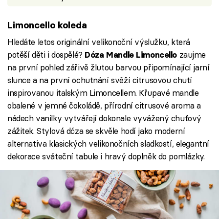
Limoncello koleda
Hledáte letos originální velikonoční výslužku, která
potěší děti i dospělé?
zaujme
Dóza Mandle Limoncello
na první pohled zářivě žlutou barvou připomínající jarní
slunce a na první ochutnání svěží citrusovou chutí
inspirovanou italským Limoncellem. Křupavé mandle
obalené v jemné čokoládě, přírodní citrusové aroma a
nádech vanilky vytvářejí dokonale vyvážený chuťový
zážitek. Stylová dóza se skvěle hodí jako moderní
alternativa klasických velikonočních sladkostí, elegantní
dekorace sváteční tabule i hravý doplněk do pomlázky.