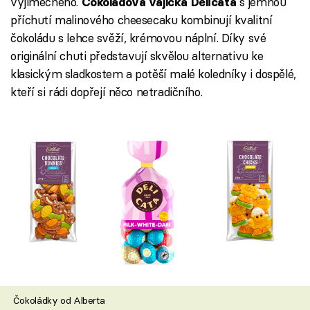
výjimečného.
s jemnou
Čokoládová vajíčka Delicata
příchutí malinového cheesecaku kombinují kvalitní
čokoládu s lehce svěží, krémovou náplní. Díky své
originální chuti představují skvělou alternativu ke
klasickým sladkostem a potěší malé koledníky i dospělé,
kteří si rádi dopřejí něco netradičního.
Čokoládky od Alberta