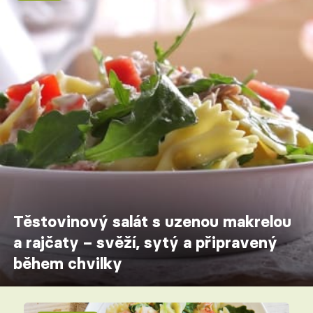
Těstovinový salát s uzenou makrelou
a rajčaty – svěží, sytý a připravený
během chvilky