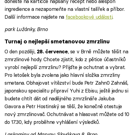
doneste na kartičce napsaný recept nebo alespoň
ingredience a nezapomeňte na vlastní talířek a příbor.
Další informace najdete na
facebookové události
.
park Lužánky, Brno
Turnaj o nejlepší smetanovou zmrzlinu
O den později,
, se v Brně můžete těšit na
28. července
zmrzlinové hody. Chcete zjistit, kdo z pětice účastníků
vyrobí nejlepší zmrzlinu? Přijďte je ochutnat a vybrat.
Pro letošek byla zvolena jako hlavní složka zmrzliny
smetana. Obhajovat vítězství bude Petr Zahn0 Zahnáš,
japonskou specialitu připraví Yuhi z Ebisu, ještě jednu si
budete chtít dát od nadějného zmrzlináře Jakuba
Gavora a Petr Hostinský se těší, že konečně otestuje
nový zmrzlinovač. Ochutnávat a hlasovat můžete od 10
do 17.30, kdy proběhne vyhlášení výsledků.
Laskominy od Maryny; Slovákova 8, Brno