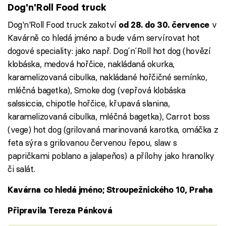
Dog'n'Roll Food truck
Dog'n'Roll Food truck zakotví
v
od 28. do 30. července
Kavárně co hledá jméno a bude vám servírovat hot
dogové speciality: jako např. Dog´n´Roll hot dog (hovězí
klobáska, medová hořčice, nakládaná okurka,
karamelizovaná cibulka, nakládané hořčičné semínko,
mléčná bagetka), Smoke dog (vepřová klobáska
salssiccia, chipotle hořčice, křupavá slanina,
karamelizovaná cibulka, mléčná bagetka), Carrot boss
(vege) hot dog (grilovaná marinovaná karotka, omáčka z
feta sýra s grilovanou červenou řepou, slaw s
papričkami poblano a jalapeňos) a přílohy jako hranolky
či salát.
Kavárna co hledá jméno; Stroupežnického 10, Praha
Připravila Tereza Pánková