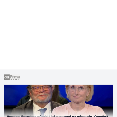
Vondra: Nesmíme působit jako magnet na migranty. Konečná