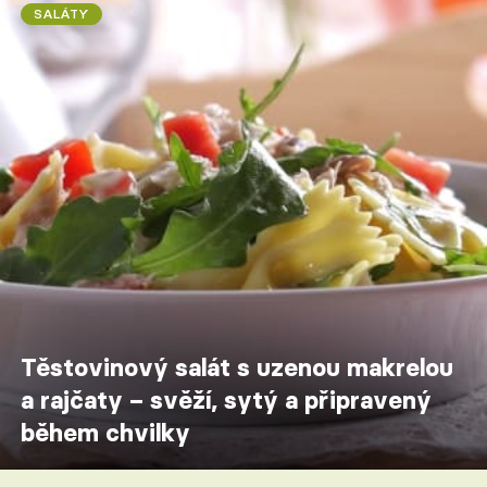
SALÁTY
Těstovinový salát s uzenou makrelou
a rajčaty – svěží, sytý a připravený
během chvilky