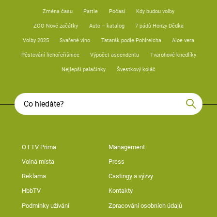
Změna času
Partie
Počasí
Kdy budou volby
ZOO Nové začátky
Auto – katalog
7 pádů Honzy Dědka
Volby 2025
Svařené víno
Tatarák podle Pohlreicha
Aloe vera
Pěstování lichořeřišnice
Výpočet ascendentu
Tvarohové knedlíky
Nejlepší palačinky
Švestkový koláč
O FTV Prima
Management
Volná místa
Press
Reklama
Castingy a výzvy
HbbTV
Kontakty
Podmínky užívání
Zpracování osobních údajů