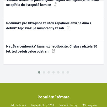
se opřela do Evropské komise
Podmínka pro Ukrajince za útok zápalnou lahví na dům s
dětmi? Tejc zvažuje mimořádný zásah
Na „Švarcenberský“ kanál už neodbočíte. Chyba vydržela 30
let, teď ceduli celou odstraní
Populární témata
Jak zhubnout
Nejlepší filmy 2024
Nejlepší horory
TV program