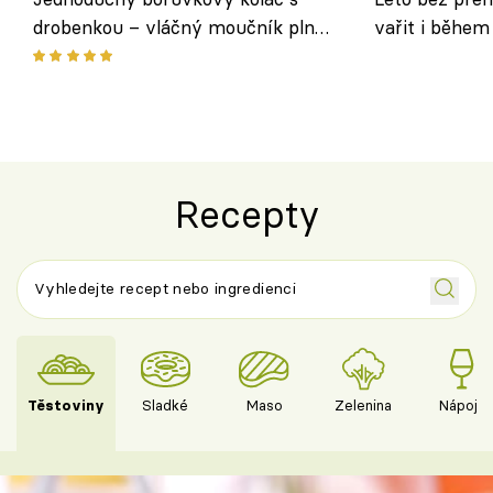
drobenkou – vláčný moučník plný
vařit i během
ovoce
Recepty
Těstoviny
Sladké
Maso
Zelenina
Nápoje