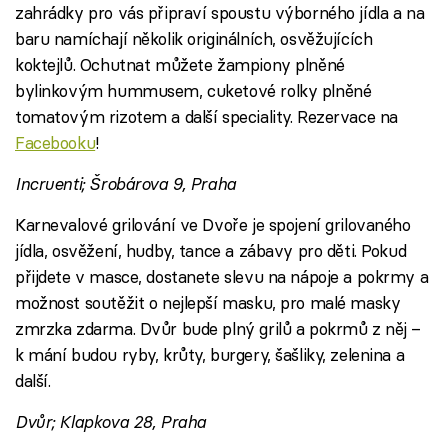
zahrádky pro vás připraví spoustu výborného jídla a na
baru namíchají několik originálních, osvěžujících
koktejlů. Ochutnat můžete žampiony plněné
bylinkovým hummusem, cuketové rolky plněné
tomatovým rizotem a další speciality. Rezervace na
Facebooku
!
Incruenti; Šrobárova 9, Praha
Karnevalové grilování ve Dvoře je spojení grilovaného
jídla, osvěžení, hudby, tance a zábavy pro děti. Pokud
přijdete v masce, dostanete slevu na nápoje a pokrmy a
možnost soutěžit o nejlepší masku, pro malé masky
zmrzka zdarma. Dvůr bude plný grilů a pokrmů z něj –
k mání budou ryby, krůty, burgery, šašliky, zelenina a
další.
Dvůr; Klapkova 28, Praha