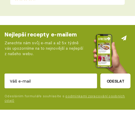
Nejlepší recepty e-mailem
Zanechte nám svůj e-mail a až 5x týdně
vás upozorníme na to nejnovější a nejlepší
z našeho webu.
ODESLAT
Odesláním formuláře souhlasíte s
podmínkami zpracování osobních
údajů