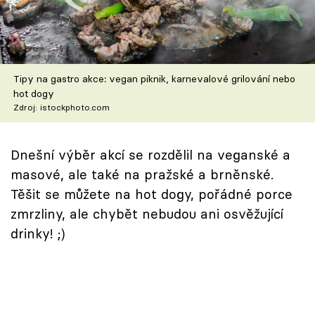
Škola vaření
Recepty z TV
Tipy na gastro akce: vegan piknik, karnevalové grilování nebo
Speciál: Cuketa
hot dogy
Zdroj: istockphoto.com
Těhotnej kuchař
Sledujte prima+
Dnešní výběr akcí se rozdělil na veganské a
masové, ale také na pražské a brněnské.
Těšit se můžete na hot dogy, pořádné porce
Přihlášení
zmrzliny, ale chybět nebudou ani osvěžující
drinky! ;)
Sledujte nás