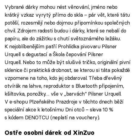
Vybrané dárky mohou nést věnování, jméno nebo
krátký vzkaz vyrytý přímo do skla – pár vět, které tátu
potěší, rozesmějí nebo dojmou připomínkou společných
chvil. Zdrojem radosti budou i dárky, které se nebalí do
papíru, ale do zážitku s chutí světoznámého ležáku.
K nejoblíbenějším patří Prohlídka pivovaru Pilsner
Urquell s degustací a Škola čepování Pilsner
Urquell. Nebo to může být slušivé tričko, originální pivní
sklenice či praktická drobnost, se kterou si táta pokaždé
vzpomene na toho, kdo jej obdaroval. Třeba dřevěný
otvírák na lahve, reproduktor s Bluetooth připojením,
kšiltovka, ponožky… vše v „barvách“ Pilsner Urquell.
V e-shopu Plzeňského Prazdroje v těchto dnech běží
speciální akce k letošnímu Dni otců – sleva 10 %
s kódem DENOTCU (neplatí na vouchery).
Ostře osobní dárek od XinZuo