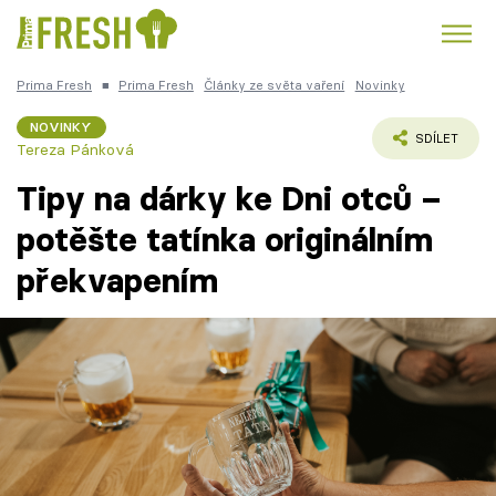
Prima Fresh
■
Prima Fresh
Články ze světa vaření
Novinky
Kuře
Polévky k večeři
Rychlé večeře
Trendy:
NOVINKY
SDÍLET
Tereza Pánková
Česká kuchyně
Čokoláda
Tipy na dárky ke Dni otců –
potěšte tatínka originálním
překvapením
Témata
Recepty
Články
TV Program