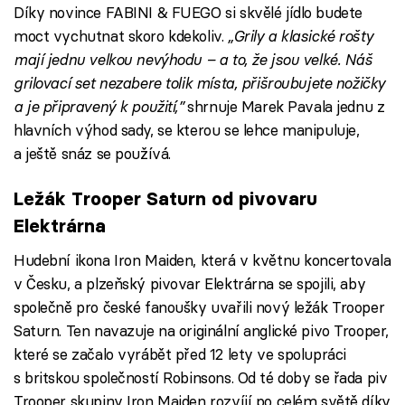
Díky novince FABINI & FUEGO si skvělé jídlo budete
moct vychutnat skoro kdekoliv.
„Grily a klasické rošty
mají jednu velkou nevýhodu – a to, že jsou velké. Náš
grilovací set nezabere tolik místa, přišroubujete nožičky
a je připravený k použití,”
shrnuje Marek Pavala jednu z
hlavních výhod sady, se kterou se lehce manipuluje,
a ještě snáz se používá.
Ležák Trooper Saturn od pivovaru
Elektrárna
Hudební ikona Iron Maiden, která v květnu koncertovala
v Česku, a plzeňský pivovar Elektrárna se spojili, aby
společně pro české fanoušky uvařili nový ležák Trooper
Saturn. Ten navazuje na originální anglické pivo Trooper,
které se začalo vyrábět před 12 lety ve spolupráci
s britskou společností Robinsons. Od té doby se řada piv
Trooper skupiny Iron Maiden rozvíjí po celém světě díky