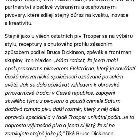
partnerství s pečlivě vybranými a oceňovanými
pivovary, které sdílejí stejný důraz na kvalitu, inovace
a kreativitu.
Stejně jako u všech ostatních piv Trooper se na výběru
stylu, receptury a chuťového profilu zásadním
způsobem podílel Bruce Dickinson, zpěvák a frontman
skupiny Iron Maiden.
„Mám radost, že jsem mohl
spolupracovat s pivovarem Elektrárna, který je součástí
české pivovarnické společnosti uznávané po celém
světě. Jak se dalo očekávat vzhledem k obrovské
pivovarnické tradici v České republice, zapojení
skvělého týmu z pivovaru a použití chmele Saturn
dodává tomuto pivu další rozměr, který z něj dělá
opravdu speciální a v řadě Trooper unikátní počin. Je to
naprosto výjimečné pivo a jsem si jistý, že si ho
zamilujete stejně jako já,"
říká Bruce Dickinson.