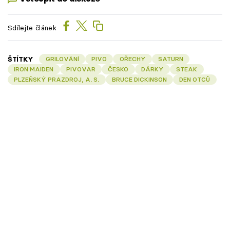
Sdílejte článek
ŠTÍTKY
GRILOVÁNÍ
PIVO
OŘECHY
SATURN
IRON MAIDEN
PIVOVAR
ČESKO
DÁRKY
STEAK
PLZEŇSKÝ PRAZDROJ, A. S.
BRUCE DICKINSON
DEN OTCŮ