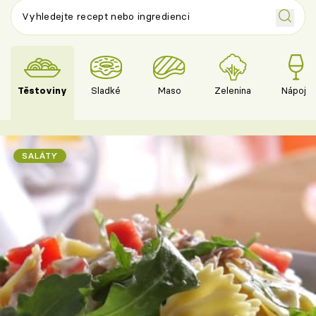
Těstoviny
Sladké
Maso
Zelenina
Nápoje
SALÁTY