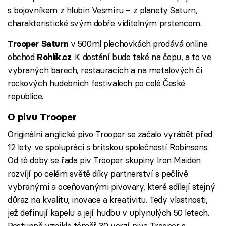
s bojovníkem z hlubin Vesmíru – z planety Saturn,
charakteristické svým dobře viditelným prstencem.
v 500ml plechovkách prodává online
Trooper Saturn
obchod
. K dostání bude také na čepu, a to ve
Rohlík.cz
vybraných barech, restauracích a na metalových či
rockových hudebních festivalech po celé České
republice.
O pivu Trooper
Originální anglické pivo Trooper se začalo vyrábět před
12 lety ve spolupráci s britskou společností Robinsons.
Od té doby se řada piv Trooper skupiny Iron Maiden
rozvíjí po celém světě díky partnerství s pečlivě
vybranými a oceňovanými pivovary, které sdílejí stejný
důraz na kvalitu, inovace a kreativitu. Tedy vlastnosti,
jež definují kapelu a její hudbu v uplynulých 50 letech.
Postupně vzniklo téměř 30 verzí piva Trooper s