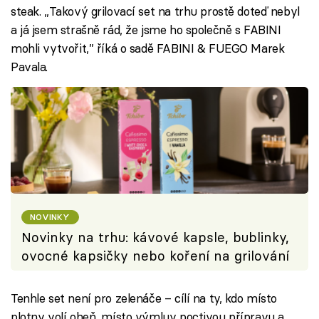
steak. „Takový grilovací set na trhu prostě doteď nebyl
a já jsem strašně rád, že jsme ho společně s FABINI
mohli vytvořit,” říká o sadě FABINI & FUEGO Marek
Pavala.
NOVINKY
Novinky na trhu: kávové kapsle, bublinky,
ovocné kapsičky nebo koření na grilování
Tenhle set není pro zelenáče – cílí na ty, kdo místo
plotny volí oheň, místo výmluv poctivou přípravu a