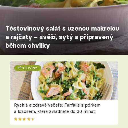
Těstovinový salát s uzenou makrelou
a rajčaty – svěží, sytý a připravený
během chvilky
TĚSTOVINY
Rychlá a zdravá večeře: Farfalle s pórkem
a lososem, které zvládnete do 30 minut