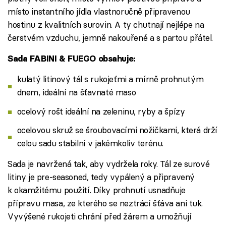
místo instantního jídla vlastnoručně připravenou
hostinu z kvalitních surovin. A ty chutnají nejlépe na
čerstvém vzduchu, jemně nakouřené a s partou přátel.
Sada FABINI & FUEGO obsahuje:
kulatý litinový tál s rukojeťmi a mírně prohnutým
dnem, ideální na šťavnaté maso
ocelový rošt ideální na zeleninu, ryby a špízy
ocelovou skruž se šroubovacími nožičkami, která drží
celou sadu stabilní v jakémkoliv terénu.
Sada je navržená tak, aby vydržela roky. Tál ze surové
litiny je pre-seasoned, tedy vypálený a připravený
k okamžitému použití. Díky prohnutí usnadňuje
přípravu masa, ze kterého se neztrácí šťáva ani tuk.
Vyvýšené rukojeti chrání před žárem a umožňují