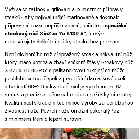
Vyžívá se tatínek v grilování a je mistrem přípravy
steaků? Aby nejkvalitnější marinované a dokonale
připravené maso nepřišlo vniveč, pořiďte si
speciální
, kterým
steakový nůž XinZuo Yu B13R 5"
naservírujete delikátní plátky steaku bez potrhání.
Není nic horšího než přepražený steak a nekvalitní nůž,
který maso potrhá a zbaví veškeré šťávy. Steakový nůž
XinZuo Yu B13R 5" s palisandrovou rukojetí se může
pochlubit ostrou čepelí z prvotřídní damaškové oceli
s tvrdostí 60±2 Rockwella. Čepel je vyrobena ze 67
vrstev a precizně ručně nabroušena nožířskými mistry.
Kvalitní ocel s tradiční technikou výroby zaručí dlouhou
životnost nože. Povrch nože umožní dokonalý řez
s minimem tření a lepení surovin.