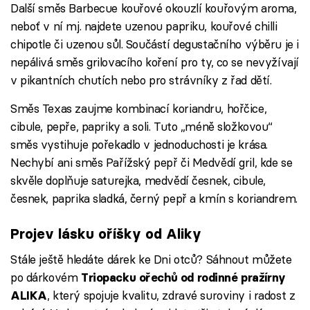
Další směs Barbecue kouřové okouzlí kouřovým aroma,
neboť v ní mj. najdete uzenou papriku, kouřové chilli
chipotle či uzenou sůl. Součástí degustačního výběru je i
nepálivá směs grilovacího koření pro ty, co se nevyžívají
v pikantních chutích nebo pro strávníky z řad dětí.
Směs Texas zaujme kombinací koriandru, hořčice,
cibule, pepře, papriky a soli. Tuto „méně složkovou“
směs vystihuje pořekadlo v jednoduchosti je krása.
Nechybí ani směs Pařížský pepř či Medvědí gril, kde se
skvěle doplňuje saturejka, medvědí česnek, cibule,
česnek, paprika sladká, černý pepř a kmín s koriandrem.
Projev lásku oříšky od Aliky
Stále ještě hledáte dárek ke Dni otců? Sáhnout můžete
po dárkovém
Triopacku ořechů od rodinné pražírny
, který spojuje kvalitu, zdravé suroviny i radost z
ALIKA