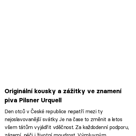
Originální kousky a zážitky ve znamení
piva Pilsner Urquell
Den otců v České republice nepatří mezi ty
nejoslavovanější svátky. Je na čase to změnit a letos
všem tátům vyjádřit vděčnost. Za každodenní podporu,
zázemí, péči i životní moudrost. Výmluvným