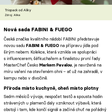
Triopack od Aliky
Zdroj: Alika
Nová sada FABINI & FUEGO
Česká značka kvalitního nádobí FABINI představuje
novou sadu
na přípravu jídla pod
FABINI & FUEGO
širým nebem. Kolekce, která vznikla ve spolupráci
s influencerem, šéfkuchařem a finalistou první řady
MasterChef Česko
, je navržená na
Markem Pavalou
míru vaření na otevřeném ohni – ať už na zahradě, v
kempu nebo v divočině.
Příroda místo kuchyně, oheň místo plotn
y
Sedm měsíců vývoje, nespočet testů a spousta hodin
strávených u plamenů daly vzniknout výbavě, která
obstojí i tam, kde končí signál a začíná chuť na pořádný