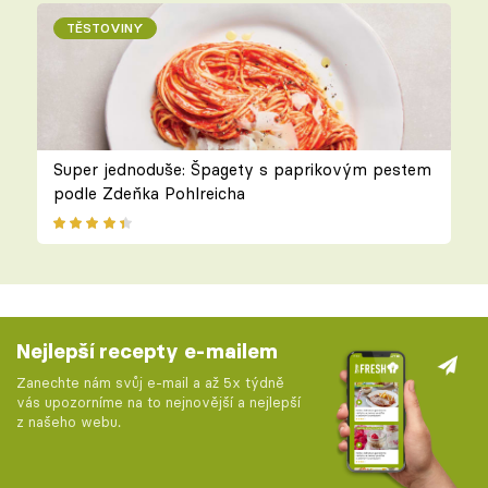
TĚSTOVINY
Super jednoduše: Špagety s paprikovým pestem
podle Zdeňka Pohlreicha
Nejlepší recepty e-mailem
Zanechte nám svůj e-mail a až 5x týdně
vás upozorníme na to nejnovější a nejlepší
z našeho webu.