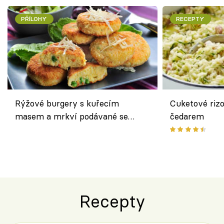
PŘÍLOHY
RECEPTY
Rýžové burgery s kuřecím
Cuketové rizo
masem a mrkví podávané se
čedarem
salátem – lehká a chutná večeře
Recepty