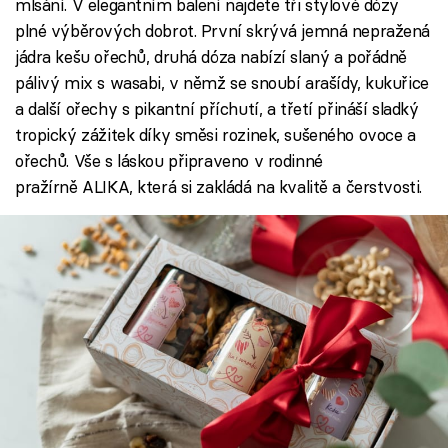
mlsání. V elegantním balení najdete tři stylové dózy
plné výběrových dobrot. První skrývá jemná nepražená
jádra kešu ořechů, druhá dóza nabízí slaný a pořádně
pálivý mix s wasabi, v němž se snoubí arašídy, kukuřice
a další ořechy s pikantní příchutí, a třetí přináší sladký
tropický zážitek díky směsi rozinek, sušeného ovoce a
ořechů. Vše s láskou připraveno v rodinné
pražírně ALIKA, která si zakládá na kvalitě a čerstvosti.