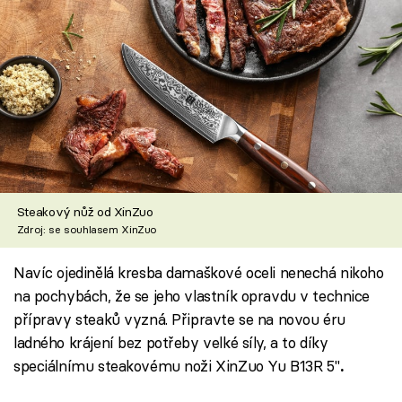
Steakový nůž od XinZuo
Zdroj: se souhlasem XinZuo
Navíc ojedinělá kresba damaškové oceli nenechá nikoho
na pochybách, že se jeho vlastník opravdu v technice
přípravy steaků vyzná. Připravte se na novou éru
ladného krájení bez potřeby velké síly, a to díky
speciálnímu steakovému noži XinZuo Yu B13R 5"
.