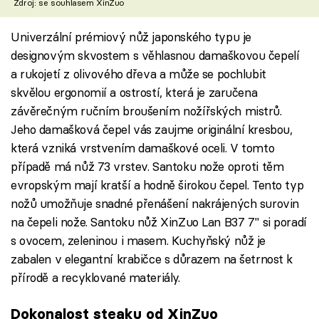
Zdroj: se souhlasem XinZuo
Univerzální prémiový nůž japonského typu je
designovým skvostem s věhlasnou damaškovou čepelí
a rukojetí z olivového dřeva a může se pochlubit
skvělou ergonomií a ostrostí, která je zaručena
závěrečným ručním broušením nožířských mistrů.
Jeho damašková čepel vás zaujme originální kresbou,
která vzniká vrstvením damaškové oceli. V tomto
případě má nůž 73 vrstev. Santoku nože oproti těm
evropským mají kratší a hodně širokou čepel. Tento typ
nožů umožňuje snadné přenášení nakrájených surovin
na čepeli nože. Santoku nůž XinZuo Lan B37 7" si poradí
s ovocem, zeleninou i masem. Kuchyňský nůž je
zabalen v elegantní krabičce s důrazem na šetrnost k
přírodě a recyklované materiály.
Dokonalost steaku od XinZuo