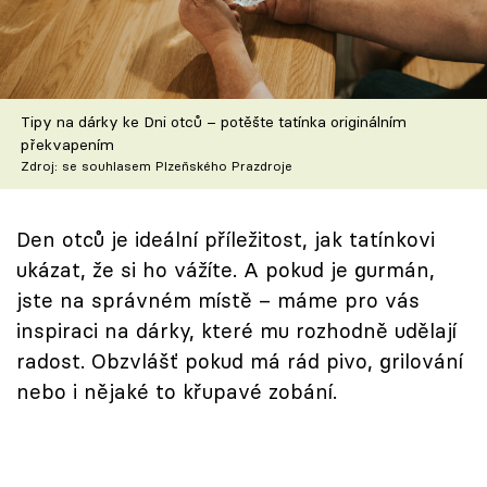
Škola vaření
Recepty z TV
Tipy na dárky ke Dni otců – potěšte tatínka originálním
Speciál: Cuketa
překvapením
Zdroj: se souhlasem Plzeňského Prazdroje
Těhotnej kuchař
Sledujte prima+
Den otců je ideální příležitost, jak tatínkovi
ukázat, že si ho vážíte. A pokud je gurmán,
jste na správném místě – máme pro vás
Přihlášení
inspiraci na dárky, které mu rozhodně udělají
radost. Obzvlášť pokud má rád pivo, grilování
Sledujte nás
nebo i nějaké to křupavé zobání.