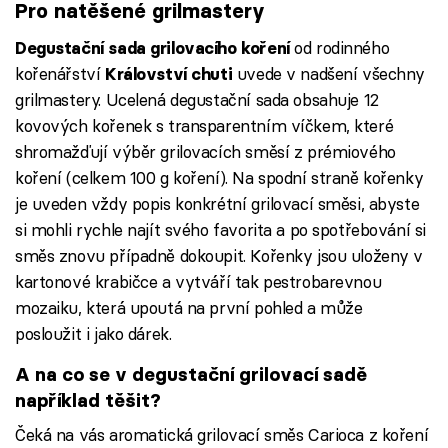
Pro natěšené grilmastery
od rodinného
Degustační sada grilovacího koření
kořenářství
uvede v nadšení všechny
Království
chuti
grilmastery. Ucelená degustační sada obsahuje 12
kovových kořenek s transparentním víčkem, které
shromažďují výběr grilovacích směsí z prémiového
koření (celkem 100 g koření). Na spodní straně kořenky
je uveden vždy popis konkrétní grilovací směsi, abyste
si mohli rychle najít svého favorita a po spotřebování si
směs znovu případně dokoupit. Kořenky jsou uloženy v
kartonové krabičce a vytváří tak pestrobarevnou
mozaiku, která upoutá na první pohled a může
posloužit i jako dárek.
A na co se v degustační grilovací sadě
například těšit?
Čeká na vás aromatická grilovací směs Carioca z koření