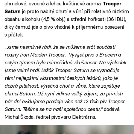
chmelové, ovocné a lehce květinové aroma.
Trooper
je proto nabitý chutí a vůní při relativně nízkém
Saturn
obsahu alkoholu (4,5 % obj.) a střední hořkosti (36 IBU),
díky čemuž jde o pivo vhodné k příjemnému posezení
s přáteli.
„Jsme nesmírně rádi, že se můžeme stát součástí
rodiny Iron Maiden Trooper. Vyvíjet pivo s Brucem a
celým týmem byla mimořádná zkušenost. Na výsledek
jsme velmi hrdí. Ležák Trooper Saturn se vyznačuje
těmi nejlepšími vlastnostmi českých ležáků, jako je
dobrá pitelnost, výtečná chuť a vůně, které zajišťuje
chmel Saturn. Už nyní vidíme velký zájem, za prvních
pár dní evidujeme prodeje více než 12 tisíc piv Trooper
Saturn. Těšíme se na naši společnou cestu,"
dodává
Michal Škoda, ředitel pivovaru Elektrárna.