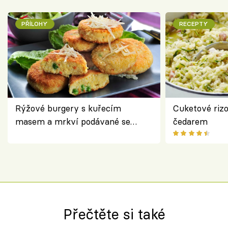
PŘÍLOHY
RECEPTY
Rýžové burgery s kuřecím
Cuketové rizo
masem a mrkví podávané se
čedarem
salátem – lehká a chutná večeře
Přečtěte si také