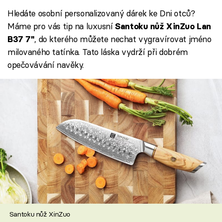
Hledáte osobní personalizovaný dárek ke Dni otců?
Máme pro vás tip na luxusní
Santoku nůž XinZuo Lan
, do kterého můžete nechat vygravírovat jméno
B37 7"
milovaného tatínka. Tato láska vydrží při dobrém
opečovávání navěky.
Santoku nůž XinZuo