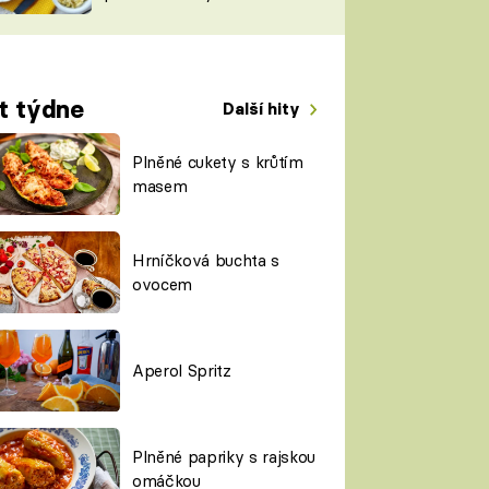
TORKY
ESH
t týdne
Další hity
Plněné cukety s krůtím
masem
Hrníčková buchta s
ovocem
Aperol Spritz
Plněné papriky s rajskou
omáčkou