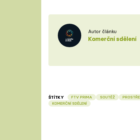
Autor článku
Komerční sdělení
ŠTÍTKY
FTV PRIMA
SOUTĚŽ
PROSTŘE
KOMERČNÍ SDĚLENÍ