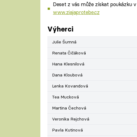
Deset z vás může získat poukázku v
www.ziajaprotebe.cz
Výherci
Julie Šumná
Renata Čičáková
Hana Klesnilová
Dana Kloubová
Lenka Kovandová
Tea Mucková
Martina Čechová
Veronika Rejchová
Pavla Kutinová