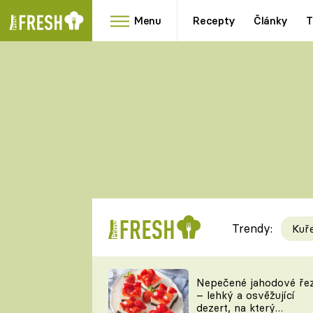
Menu
Recepty
Články
T
Oblíbené
Přílohy
recepty
HRANOLKY
HOUBY
KNEDLÍKY
DÝNĚ
KAŠE
RYCHLOVKY
Trendy:
Kuř
Populární
Videorecept
Nepečené jahodové ře
– lehký a osvěžující
kuchaři
dezert, na který
TEĎ VAŘÍ ŠÉF!