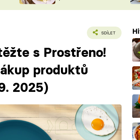
ŠÉFREDAK
VYCHYTÁVKY
SOUTĚŽ FR
NA NÁKUPECH
ČASOPIS
Hi
SDÍLET
ěžte s Prostřeno!
nákup produktů
 9. 2025)