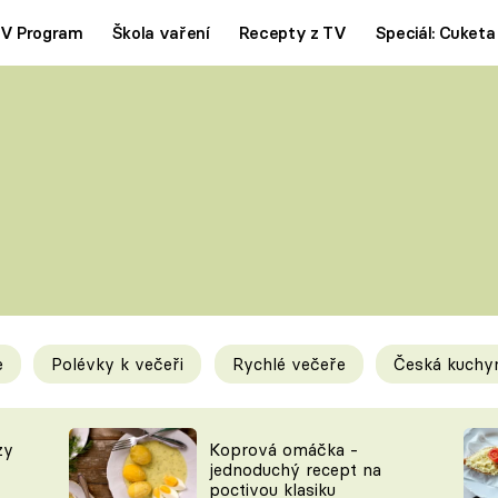
V Program
Škola vaření
Recepty z TV
Speciál: Cuketa
Polévky
Saláty
ČESKÁ KLASIKA
TĚSTOVIN
SILNÉ VÝVARY
SLADKÉ
KRÉMOVÉ
BEZMASÁ J
e
Polévky k večeři
Rychlé večeře
Česká kuchy
y
Tipy a triky
Novink
zy
Koprová omáčka -
jednoduchý recept na
poctivou klasiku
KAM ZA JÍDLEM
BLOG