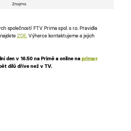
Znojmo
h společností FTV Prima spol. s r.o. Pravidla
 najdete
ZDE.
Výherce kontaktujeme a jejich
ní den v 16.50 na Primě a online na
prima+
ět dílů dříve než v TV.