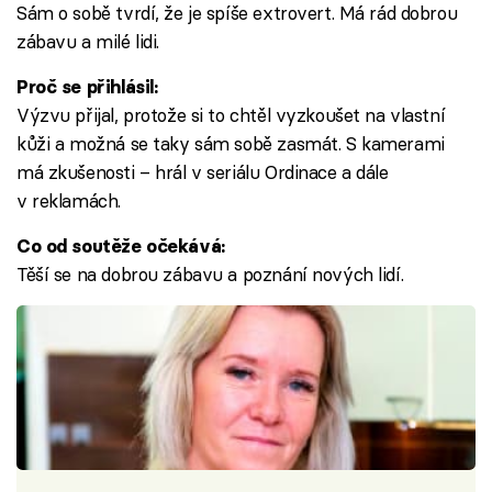
Sám o sobě tvrdí, že je spíše extrovert. Má rád dobrou
zábavu a milé lidi.
Proč se přihlásil:
Výzvu přijal, protože si to chtěl vyzkoušet na vlastní
kůži a možná se taky sám sobě zasmát. S kamerami
má zkušenosti – hrál v seriálu Ordinace a dále
v reklamách.
Co od soutěže očekává:
Těší se na dobrou zábavu a poznání nových lidí.