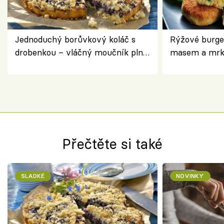
Jednoduchý borůvkový koláč s
Rýžové burge
drobenkou – vláčný moučník plný
masem a mrk
ovoce
salátem – leh
Přečtěte si také
SLADKÉ
NOVINKY