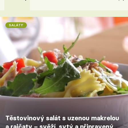
SALÁTY
Těstovinový salát s uzenou makrelou
a rajčaty – svěží, sytý a připravený