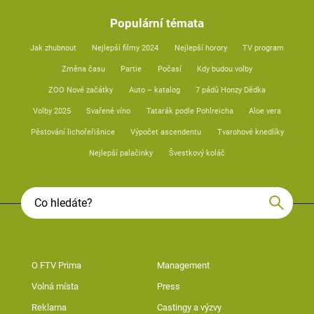
Populární témata
Jak zhubnout
Nejlepší filmy 2024
Nejlepší horory
TV program
Změna času
Partie
Počasí
Kdy budou volby
ZOO Nové začátky
Auto – katalog
7 pádů Honzy Dědka
Volby 2025
Svařené víno
Tatarák podle Pohlreicha
Aloe vera
Pěstování lichořeřišnice
Výpočet ascendentu
Tvarohové knedlíky
Nejlepší palačinky
Švestkový koláč
O FTV Prima
Management
Volná místa
Press
Reklama
Castingy a výzvy