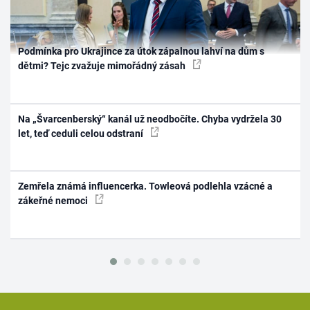
Podmínka pro Ukrajince za útok zápalnou lahví na dům s
dětmi? Tejc zvažuje mimořádný zásah
Na „Švarcenberský“ kanál už neodbočíte. Chyba vydržela 30
let, teď ceduli celou odstraní
Zemřela známá influencerka. Towleová podlehla vzácné a
zákeřné nemoci