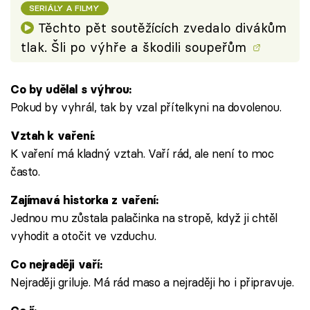
SERIÁLY A FILMY
Těchto pět soutěžících zvedalo divákům
tlak. Šli po výhře a škodili soupeřům
Co by udělal s výhrou:
Pokud by vyhrál, tak by vzal přítelkyni na dovolenou.
Vztah k vaření:
K vaření má kladný vztah. Vaří rád, ale není to moc
často.
Zajímavá historka z vaření:
Jednou mu zůstala palačinka na stropě, když ji chtěl
vyhodit a otočit ve vzduchu.
Co nejraději vaří:
Nejraději griluje. Má rád maso a nejraději ho i připravuje.