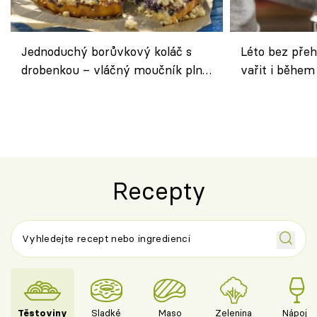
Jednoduchý borůvkový koláč s
Léto bez přeh
drobenkou – vláčný moučník plný
vařit i během
ovoce
Recepty
Těstoviny
Sladké
Maso
Zelenina
Nápoje