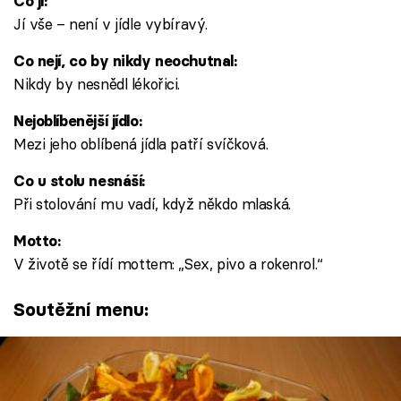
Co jí:
Jí vše – není v jídle vybíravý.
Co nejí, co by nikdy neochutnal:
Nikdy by nesnědl lékořici.
Nejoblíbenější jídlo:
Mezi jeho oblíbená jídla patří svíčková.
Co u stolu nesnáší:
Při stolování mu vadí, když někdo mlaská.
Motto:
V životě se řídí mottem: „Sex, pivo a rokenrol.“
Soutěžní menu: