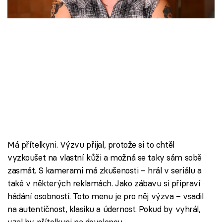
Škola vaření
Recepty z TV
Speciál: Cuketa
Těhotnej kuchař
Sledujte prima+
Přihlášení
Má přítelkyni. Výzvu přijal, protože si to chtěl
vyzkoušet na vlastní kůži a možná se taky sám sobě
zasmát. S kamerami má zkušenosti – hrál v seriálu a
Sledujte nás
také v některých reklamách. Jako zábavu si připraví
hádání osobností. Toto menu je pro něj výzva – vsadil
na autentičnost, klasiku a údernost. Pokud by vyhrál,
vzal by přítelkyni na dovolenou.