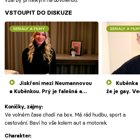
VSTOUPIT DO DISKUZE
SERIÁLY A FILMY
SERIÁLY A FILM
Jiskření mezi Neumannovou
Kuběnka přizná, kdy poznal,
a Kuběnkou. Prý je falešná a
že je gay. V
měla by zavřít pusu
sporák i dez
Koníčky, zájmy:
Ve volném čase chodí na box. Má rád hudbu, sport a
cestování. Baví ho vše kolem aut a motorek.
Charakter: