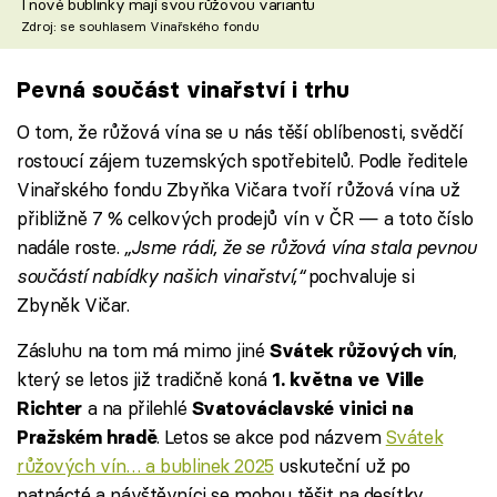
I nové bublinky mají svou růžovou variantu
Zdroj: se souhlasem Vinařského fondu
Pevná součást vinařství i trhu
O tom, že růžová vína se u nás těší oblíbenosti, svědčí
rostoucí zájem tuzemských spotřebitelů. Podle ředitele
Vinařského fondu Zbyňka Vičara tvoří růžová vína už
přibližně 7 % celkových prodejů vín v ČR — a toto číslo
nadále roste.
„Jsme rádi, že se růžová vína stala pevnou
součástí nabídky našich vinařství,“
pochvaluje si
Zbyněk Vičar.
Zásluhu na tom má mimo jiné
,
Svátek růžových vín
který se letos již tradičně koná
1. května ve Ville
a na přilehlé
Richter
Svatováclavské vinici na
. Letos se akce pod názvem
Svátek
Pražském hradě
růžových vín… a bublinek 2025
uskuteční už po
patnácté a návštěvníci se mohou těšit na desítky