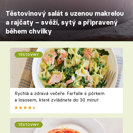
Těstovinový salát s uzenou makrelou
a rajčaty – svěží, sytý a připravený
během chvilky
TĚSTOVINY
Rychlá a zdravá večeře: Farfalle s pórkem
a lososem, které zvládnete do 30 minut
TĚSTOVINY