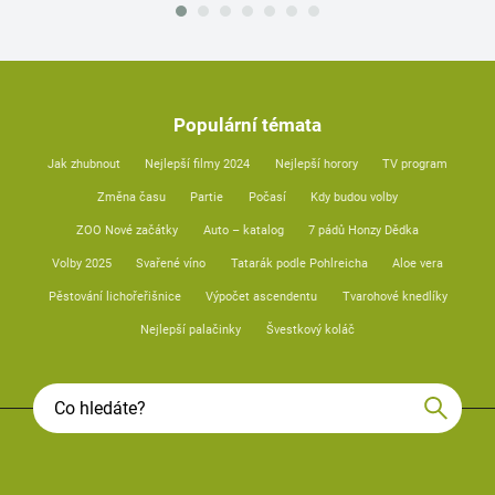
Populární témata
Jak zhubnout
Nejlepší filmy 2024
Nejlepší horory
TV program
Změna času
Partie
Počasí
Kdy budou volby
ZOO Nové začátky
Auto – katalog
7 pádů Honzy Dědka
Volby 2025
Svařené víno
Tatarák podle Pohlreicha
Aloe vera
Pěstování lichořeřišnice
Výpočet ascendentu
Tvarohové knedlíky
Nejlepší palačinky
Švestkový koláč