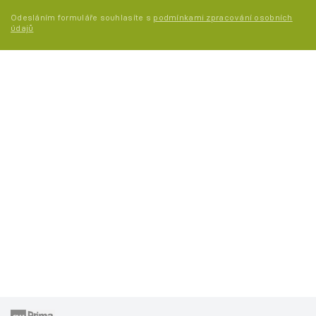
Odesláním formuláře souhlasíte s
podmínkami zpracování osobních
údajů