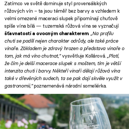
Zatímco ve světě dominuje styl provensálských
růžových vín – ta jsou téměř bez barvy a vzhledem k
velmi omezené maceraci slupek připomínají chuťově
spíše vína bílá — tuzemská růžová vína se vyznačují
.
„Na profilu
šťavnatostí a ovocným charakterem
chuti se podílí nejen charakter odrůdy, ale také práce
vinaře. Základem je zdravý hrozen a představa vinaře o
tom, jak má víno chutnat,“
vysvětluje Kollárová.
„Platí,
že čím je delší macerace slupek s moštem, tím je větší
intenzita chuti i barvy. Někteří vinaři dělají růžová vína
také v dřevěných sudech, ta se pak dají skvěle využít v
gastronomii,“
poznamenává národní someliérka.