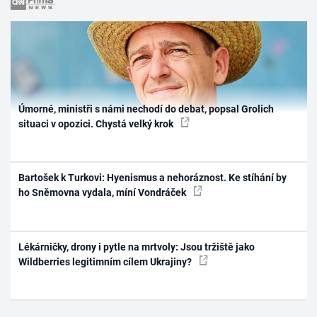
Úmorné, ministři s námi nechodí do debat, popsal Grolich
situaci v opozici. Chystá velký krok
Bartošek k Turkovi: Hyenismus a nehoráznost. Ke stíhání by
ho Sněmovna vydala, míní Vondráček
Lékárničky, drony i pytle na mrtvoly: Jsou tržiště jako
Wildberries legitimním cílem Ukrajiny?