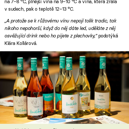
na 7–8 °C, plnější vína na 9–10 °C a vína, která zrála
v sudech, pak o teplotě 12–13 °C.
„A protože se k růžovému vínu nepojí tolik tradic, tak
nikoho nepohorší, když do něj dáte led, uděláte z něj
osvěžující drink nebo ho pijete z plechovky,“
podotýká
Klára Kollárová.