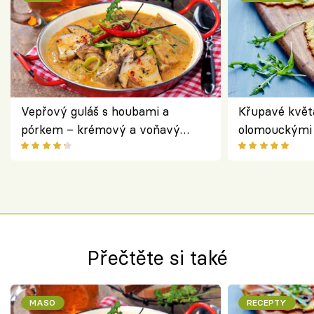
Vepřový guláš s houbami a
Křupavé květ
pórkem – krémový a voňavý
olomouckými 
pokrm z jednoho hrnce
bezlepkový o
českým sýre
Přečtěte si také
MASO
RECEPTY