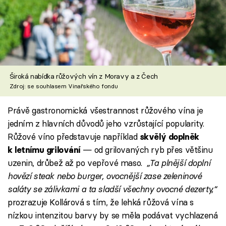
Široká nabídka růžových vín z Moravy a z Čech
Zdroj: se souhlasem Vinařského fondu
Právě gastronomická všestrannost růžového vína je
jedním z hlavních důvodů jeho vzrůstající popularity.
Růžové víno představuje například
skvělý doplněk
— od grilovaných ryb přes většinu
k letnímu grilování
uzenin, drůbež až po vepřové maso.
„Ta plnější doplní
hovězí steak nebo burger, ovocnější zase zeleninové
saláty se zálivkami a ta sladší všechny ovocné dezerty,“
prozrazuje Kollárová s tím, že lehká růžová vína s
nízkou intenzitou barvy by se měla podávat vychlazená