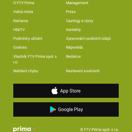
O FTV Prima
Management
Volná místa
Press
Reklama
Castingy a výzvy
HbbTV
Kontakty
Podmínky užívání
Zpracování osobních údajů
Cookies
Nápověda
Vlastník FTV Prima spol. s
Redakce
r.o.
Nahlásit chybu
Nastavení soukromí
App Store
Google Play
© FTV Prima spol. s r.o.