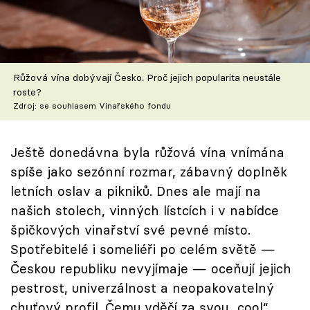
Škola vaření
Recepty z TV
Růžová vína dobývají Česko. Proč jejich popularita neustále
Speciál: Cuketa
roste?
Zdroj: se souhlasem Vinařského fondu
Těhotnej kuchař
Sledujte prima+
Ještě donedávna byla růžová vína vnímána
spíše jako sezónní rozmar, zábavný doplněk
letních oslav a pikniků. Dnes ale mají na
Přihlášení
našich stolech, vinných lístcích i v nabídce
špičkových vinařství své pevné místo.
Sledujte nás
Spotřebitelé i someliéři po celém světě —
Českou republiku nevyjímaje — oceňují jejich
pestrost, univerzálnost a neopakovatelný
chuťový profil. Čemu vděčí za svou „cool“