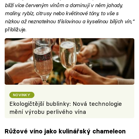
blíží více červeným vínům a dominují v něm jahody,
maliny, rybíz, citrusy nebo květinové tóny, to vše s
nízkou až neznatelnou tříslovinou a kyselinou bílých vín,“
přibližuje.
NOVINKY
Ekologičtější bublinky: Nová technologie
mění výrobu perlivého vína
Růžové víno jako kulinářský chameleon