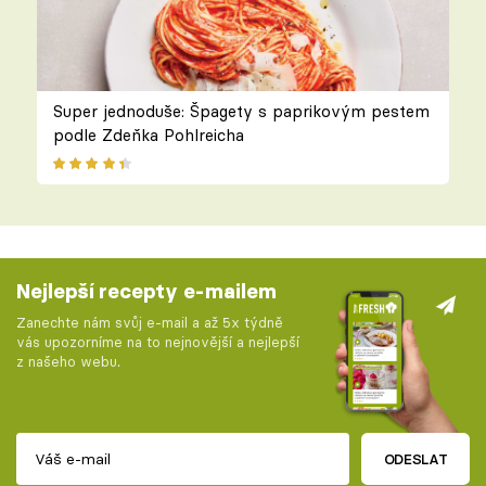
Super jednoduše: Špagety s paprikovým pestem
podle Zdeňka Pohlreicha
Nejlepší recepty e-mailem
Zanechte nám svůj e-mail a až 5x týdně
vás upozorníme na to nejnovější a nejlepší
z našeho webu.
ODESLAT