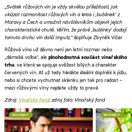
„Svátek růžových vín je vždy skvělou příležitostí, jak
ukázat rozmanitost růžových vín a letos i ‚bublinek‘ z
Moravy a Čech a umožnit návštěvníkům objevit jejich
charakteristické chutě. Věřím, že právě ‚bublinky‘ dodají
tomuto druhu vín další impulz,“
doplňuje Zbyněk Vičar.
Růžové víno už dávno není jen letní rozmar nebo
„dámská volba“, ale
plnohodnotná součást vinařského
, ve které se spojuje svěžest bílých a charakter
trhu
červených vín. Ať už tedy hledáte ideální doplněk k jídlu,
nebo si chcete vychutnat sklenku jen tak pro radost –
mezi růžovými víny najdete vždy to pravé.
Zdroj:
Vinařský fond
; zdroj foto: Vinařský fond
NOVINKY
NOVINKY