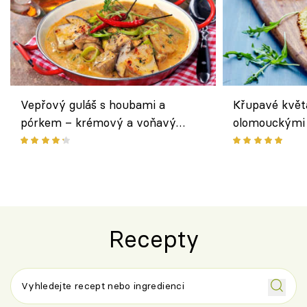
Vepřový guláš s houbami a
Křupavé květ
pórkem – krémový a voňavý
olomouckými 
pokrm z jednoho hrnce
bezlepkový o
českým sýre
Recepty