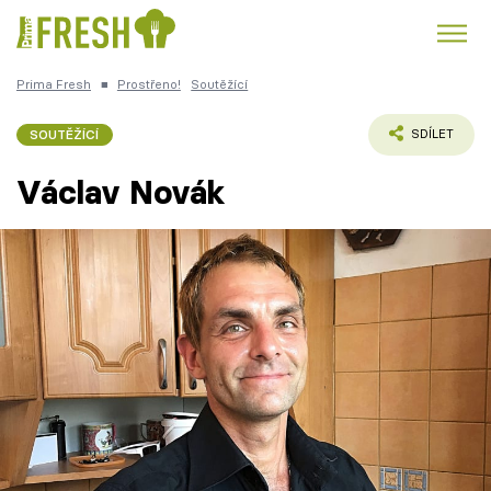
Prima Fresh
■
Prostřeno!
Soutěžící
Kuře
Polévky k večeři
Rychlé večeře
Trendy:
SOUTĚŽÍCÍ
SDÍLET
Česká kuchyně
Čokoláda
Václav Novák
Témata
Recepty
Články
TV Program