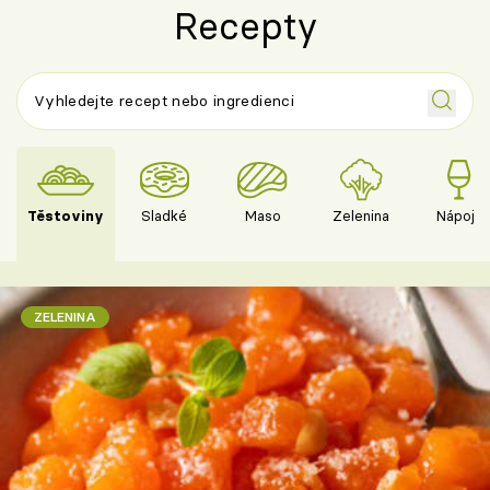
Recepty
Těstoviny
Sladké
Maso
Zelenina
Nápoje
ZELENINA