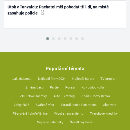
Útok v Tanvaldu: Pachatel měl pobodat tři lidi, na místě
zasahuje policie
Populární témata
Jak zhubnout
Nejlepší filmy 2024
Nejlepší horory
TV program
Změna času
Partie
Počasí
Kdy budou volby
ZOO Nové začátky
Auto – katalog
7 pádů Honzy Dědka
Volby 2025
Svařené víno
Tatarák podle Pohlreicha
Aloe vera
Pěstování lichořeřišnice
Výpočet ascendentu
Tvarohové knedlíky
Nejlepší palačinky
Švestkový koláč