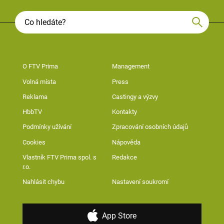
O FTV Prima
Management
Volná místa
Press
Reklama
Castingy a výzvy
HbbTV
Kontakty
Podmínky užívání
Zpracování osobních údajů
Cookies
Nápověda
Vlastník FTV Prima spol. s
Redakce
r.o.
Nahlásit chybu
Nastavení soukromí
App Store