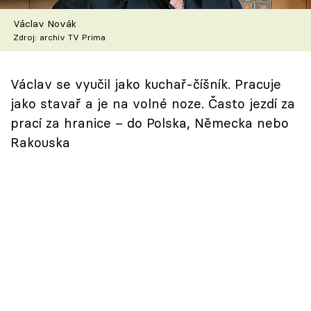
Škola vaření
Václav Novák
Zdroj: archiv TV Prima
Recepty z TV
Speciál: Cuketa
Václav se vyučil jako kuchař-číšník. Pracuje
jako stavař a je na volné noze. Často jezdí za
Těhotnej kuchař
prací za hranice – do Polska, Německa nebo
Rakouska
Sledujte prima+
Přihlášení
Sledujte nás