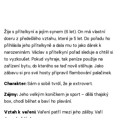
Žije s přítelkyní a jejím synem (6 let). On má vlastní
dceru z předešlého vztahu, které je 5 let. Do pořadu ho
přihlásila jeho přítelkyně a dala mu to jako dárek k
narozeninám. Václav s přítelkyní pořad sleduje a chtěl si
to vyzkoušet. Pokud vyhraje, tak peníze použije na
zařízení bytu, do kterého se teď nově stěhuje. Jako
zábavu si pro své hosty připravil flambování palačinek.
Sám o sobě tvrdí, že je extrovert.
Charakter:
Jeho velkým koníčkem je sport – dělá thajský
Zájmy:
box, chodí běhat a baví ho plavání.
Vaření patří mezi jeho záliby. Vaří
Vztah k vaření: