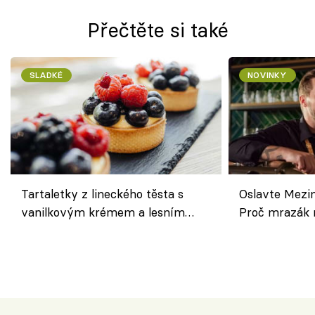
Přečtěte si také
SLADKÉ
NOVINKY
Tartaletky z lineckého těsta s
Oslavte Mezin
vanilkovým krémem a lesním
Proč mrazák n
ovocem podle Bread Society
horku vsadit 