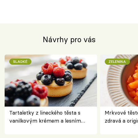
Návrhy pro vás
SLADKÉ
ZELENINA
Tartaletky z lineckého těsta s
Mrkvové těst
vanilkovým krémem a lesním
zdravá a origi
ovocem podle Bread Society
klasiky