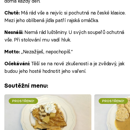
doma každý den.
Má rád vše a nejvíc si pochutná na české klasice.
Chutě:
Mezi jeho oblíbená jídla patří rajská omáčka.
Nemá rád luštěniny. U svých soupeřů ochutná
Nesnáší:
vše. Při stolování mu vadí hluk.
„Nezažiješ, nepochopíš.“
Motto:
Těší se na nové zkušenosti a je zvědavý, jak
Očekávání:
budou jeho hosté hodnotit jeho vaření.
Soutěžní menu:
PROSTŘENO!
PROSTŘENO!