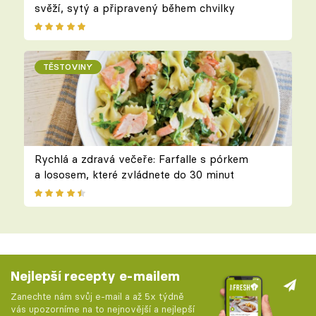
svěží, sytý a připravený během chvilky
TĚSTOVINY
Rychlá a zdravá večeře: Farfalle s pórkem
a lososem, které zvládnete do 30 minut
Nejlepší recepty e-mailem
Zanechte nám svůj e-mail a až 5x týdně
vás upozorníme na to nejnovější a nejlepší