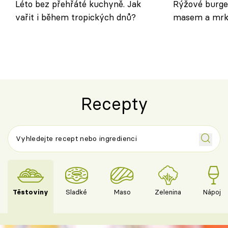
Léto bez přehřáté kuchyně. Jak
Rýžové burge
vařit i během tropických dnů?
masem a mrk
salátem – leh
Recepty
Těstoviny
Sladké
Maso
Zelenina
Nápoje