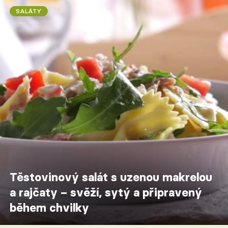
SALÁTY
Těstovinový salát s uzenou makrelou
a rajčaty – svěží, sytý a připravený
během chvilky