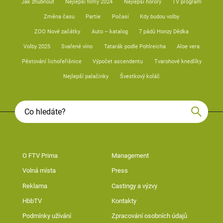
Jak zhubnout
Nejlepší filmy 2024
Nejlepší horory
TV program
Změna času
Partie
Počasí
Kdy budou volby
ZOO Nové začátky
Auto – katalog
7 pádů Honzy Dědka
Volby 2025
Svařené víno
Tatarák podle Pohlreicha
Aloe vera
Pěstování lichořeřišnice
Výpočet ascendentu
Tvarohové knedlíky
Nejlepší palačinky
Švestkový koláč
O FTV Prima
Management
Volná místa
Press
Reklama
Castingy a výzvy
HbbTV
Kontakty
Podmínky užívání
Zpracování osobních údajů