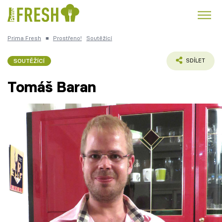
Prima Fresh
■
Prostřeno!
Soutěžící
Kuře
Polévky k večeři
Rychlé večeře
Trendy:
SOUTĚŽÍCÍ
SDÍLET
Česká kuchyně
Čokoláda
Tomáš Baran
Témata
Recepty
Články
TV Program