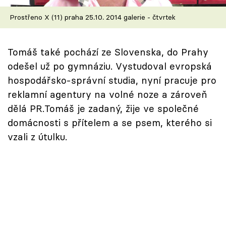
Škola vaření
Prostřeno X (11) praha 25.10. 2014 galerie - čtvrtek
Recepty z TV
Tomáš také pochází ze Slovenska, do Prahy
Speciál: Cuketa
odešel už po gymnáziu. Vystudoval evropská
hospodářsko-správní studia, nyní pracuje pro
Těhotnej kuchař
reklamní agentury na volné noze a zároveň
dělá PR.Tomáš je zadaný, žije ve společné
Sledujte prima+
domácnosti s přítelem a se psem, kterého si
vzali z útulku.
Přihlášení
Sledujte nás