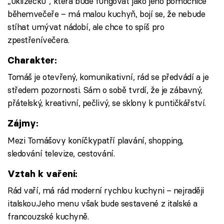
„uklízečku“, která bude fungovat jako jeho pomocnice
běhemvečeře – má malou kuchyň, bojí se, že nebude
stíhat umývat nádobí, ale chce to spíš pro
zpestřenívečera.
Charakter:
Tomáš je otevřený, komunikativní, rád se předvádí a je
středem pozornosti. Sám o sobě tvrdí, že je zábavný,
přátelský, kreativní, pečlivý, se sklony k puntičkářství.
Zájmy:
Mezi Tomášovy koníčkypatří plavání, shopping,
sledování televize, cestování.
Vztah k vaření:
Rád vaří, má rád moderní rychlou kuchyni – nejraději
italskou.Jeho menu však bude sestavené z italské a
francouzské kuchyně.