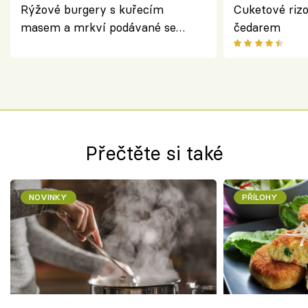
Rýžové burgery s kuřecím
Cuketové rizo
masem a mrkví podávané se
čedarem
salátem – lehká a chutná večeře
Přečtěte si také
NOVINKY
PŘÍLOHY