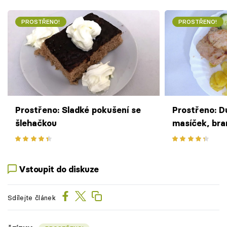
PROSTŘENO!
PROSTŘENO!
Prostřeno: Sladké pokušení se
Prostřeno: D
šlehačkou
masíček, br
zeleninová o
dresinků
Vstoupit do diskuze
Sdílejte článek