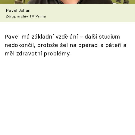
Škola vaření
Pavel Johan
Zdroj: archiv TV Prima
Recepty z TV
Speciál: Cuketa
Pavel má základní vzdělání – další studium
nedokončil, protože šel na operaci s páteří a
Těhotnej kuchař
měl zdravotní problémy.
Sledujte prima+
Přihlášení
Sledujte nás