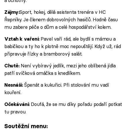
a ochotný.
​​​​​​Sport, hokej, dělá asistenta trenéra v HC
Zájmy: ​
Řepníky. Je členem dobrovolných hasičů. Hodně času
mu zabere péče o dům a celé hospodářství kolem.
Pavel vaří rád, ale bydlí s mámou a
Vztah k vaření:
babičkou a ty ho k plotně moc nepouštějí. Když už, rád
připravuje řízky a bramborový salát.
Není vybíravý jedlík, mezi jeho oblíbená jídla
Chutě:
patří svíčková omáčka s knedlíkem.
Špenát a kukuřici. Při stolování mu vadí
Nesnáší:
kouření.
Doufá, že se mu díky pořadu podaří potkat
Očekávání:
tu pravou.
Soutěžní menu: