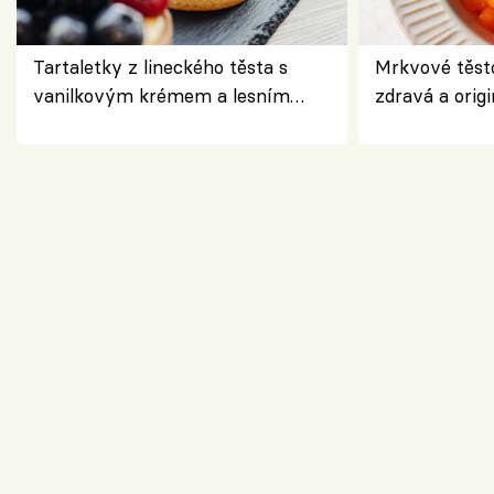
Tartaletky z lineckého těsta s
Mrkvové těst
vanilkovým krémem a lesním
zdravá a origi
ovocem podle Bread Society
klasiky