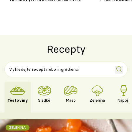
ovocem podle Bread Society
horku vsadit 
Recepty
Těstoviny
Sladké
Maso
Zelenina
Nápoje
ZELENINA