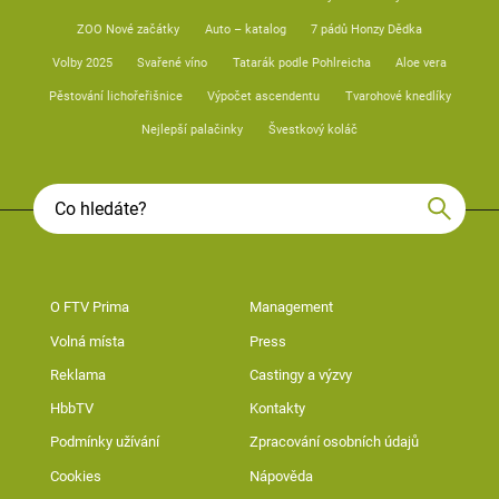
ZOO Nové začátky
Auto – katalog
7 pádů Honzy Dědka
Volby 2025
Svařené víno
Tatarák podle Pohlreicha
Aloe vera
Pěstování lichořeřišnice
Výpočet ascendentu
Tvarohové knedlíky
Nejlepší palačinky
Švestkový koláč
O FTV Prima
Management
Volná místa
Press
Reklama
Castingy a výzvy
HbbTV
Kontakty
Podmínky užívání
Zpracování osobních údajů
Cookies
Nápověda