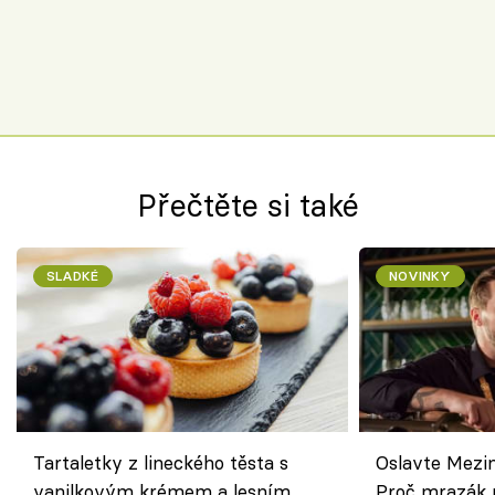
Přečtěte si také
SLADKÉ
NOVINKY
Tartaletky z lineckého těsta s
Oslavte Mezin
vanilkovým krémem a lesním
Proč mrazák n