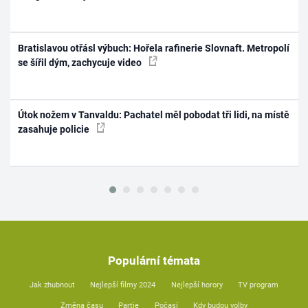
Bratislavou otřásl výbuch: Hořela rafinerie Slovnaft. Metropolí
se šířil dým, zachycuje video
Útok nožem v Tanvaldu: Pachatel měl pobodat tři lidi, na místě
zasahuje policie
Populární témata
Jak zhubnout
Nejlepší filmy 2024
Nejlepší horory
TV program
Změna času
Partie
Počasí
Kdy budou volby