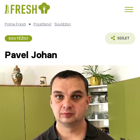
Prima Fresh
■
Prostřeno!
Soutěžící
Kuře
Polévky k večeři
Rychlé večeře
Trendy:
SOUTĚŽÍCÍ
SDÍLET
Česká kuchyně
Čokoláda
Pavel Johan
Témata
Recepty
Články
TV Program