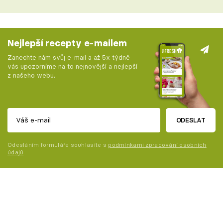
Nejlepší recepty e-mailem
Zanechte nám svůj e-mail a až 5x týdně
vás upozorníme na to nejnovější a nejlepší
z našeho webu.
ODESLAT
Odesláním formuláře souhlasíte s
podmínkami zpracování osobních
údajů