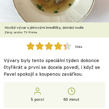
Škola vaření
Recepty z TV
Hovězí vývar s játrovými knedlíčky, domácí nudle
Speciál: Cuketa
Zdroj: archiv TV Prima
Těhotnej kuchař
104x
Sledujte prima+
Vývary byly tento speciální týden dokonce
čtyřikrát a první se docela povedl, i když se
Přihlášení
Pavel spokojil s koupenou zavářkou.
Sledujte nás
5 porcí
60 minut