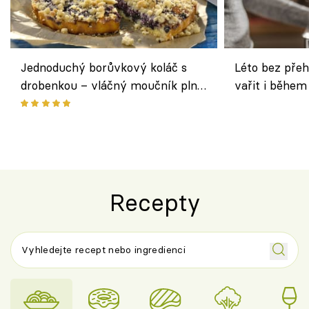
Jednoduchý borůvkový koláč s
Léto bez přeh
drobenkou – vláčný moučník plný
vařit i během
ovoce
Recepty