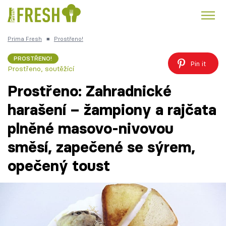
Prima Fresh
■
Prostřeno!
Kuře
Polévky k večeři
Rychlé večeře
Trendy:
PROSTŘENO!
Pin it
Prostřeno, soutěžící
Česká kuchyně
Čokoláda
Prostřeno: Zahradnické
harašení – žampiony a rajčata
plněné masovo-nivovou
Témata
směsí, zapečené se sýrem,
Recepty
opečený toust
Články
TV Program