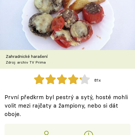
Škola vaření
Recepty z TV
Speciál: Cuketa
Těhotnej kuchař
Zahradnické harašení
Zdroj: archiv TV Prima
Sledujte prima+
81x
Přihlášení
První předkrm byl pestrý a sytý, hosté mohli
volit mezi rajčaty a žampiony, nebo si dát
Sledujte nás
oboje.