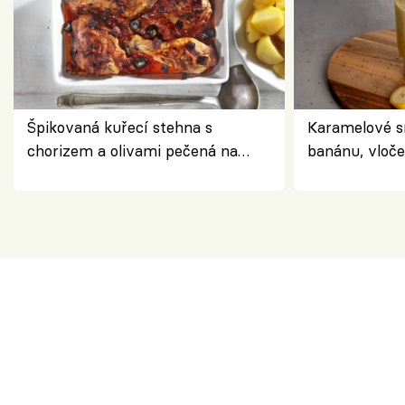
Špikovaná kuřecí stehna s
Karamelové s
chorizem a olivami pečená na
banánu, vloče
letní zelenině – šťavnaté maso s
snídaně do sk
výraznou chutí inspirovanou
Španělskem