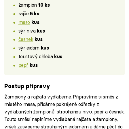
žampion
10 ks
rajče
5 ks
maso
kus
sýr niva
kus
česnek
kus
sýr eidam
kus
toustový chleba
kus
pepř
kus
Postup přípravy
Žampiony a rajčata vydlabeme. Připravíme si směs z
mletého masa, přidáme pokrájené odřezky z
vydlabaných žampionů, strouhanou nivu, pepř a česnek.
Touto směsí naplníme vydlabaná rajčata a žampiony,
vršek zasypeme strouhaným eidamem a dáme péct do