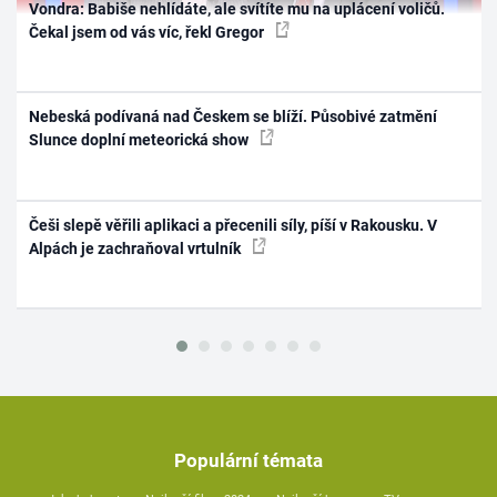
Vondra: Babiše nehlídáte, ale svítíte mu na uplácení voličů.
Čekal jsem od vás víc, řekl Gregor
Nebeská podívaná nad Českem se blíží. Působivé zatmění
Slunce doplní meteorická show
Češi slepě věřili aplikaci a přecenili síly, píší v Rakousku. V
Alpách je zachraňoval vrtulník
Populární témata