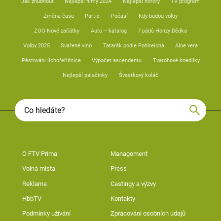
Jak zhubnout
Nejlepší filmy 2024
Nejlepší horory
TV program
Změna času
Partie
Počasí
Kdy budou volby
ZOO Nové začátky
Auto – katalog
7 pádů Honzy Dědka
Volby 2025
Svařené víno
Tatarák podle Pohlreicha
Aloe vera
Pěstování lichořeřišnice
Výpočet ascendentu
Tvarohové knedlíky
Nejlepší palačinky
Švestkový koláč
O FTV Prima
Management
Volná místa
Press
Reklama
Castingy a výzvy
HbbTV
Kontakty
Podmínky užívání
Zpracování osobních údajů