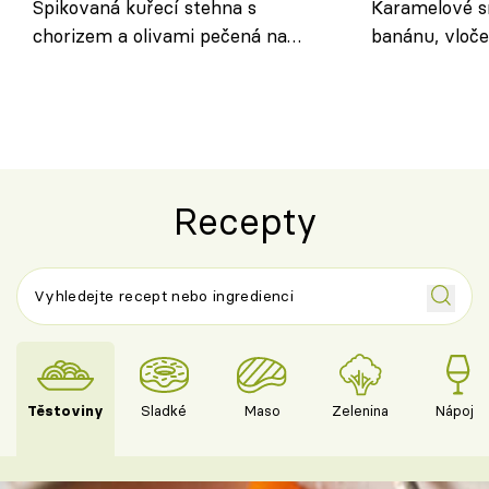
Špikovaná kuřecí stehna s
Karamelové s
chorizem a olivami pečená na
banánu, vloče
letní zelenině – šťavnaté maso s
snídaně do sk
výraznou chutí inspirovanou
Španělskem
Recepty
Těstoviny
Sladké
Maso
Zelenina
Nápoje