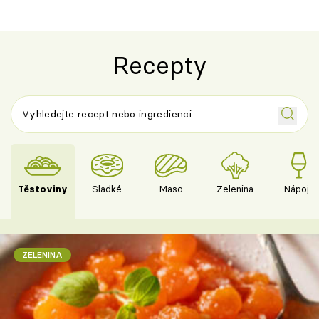
Recepty
Těstoviny
Sladké
Maso
Zelenina
Nápoje
ZELENINA