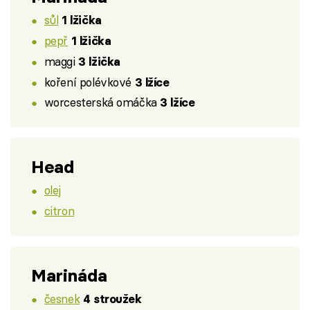
sůl
1 lžička
pepř
1 lžička
maggi
3 lžička
koření polévkové
3 lžíce
worcesterská omáčka
3 lžíce
Head
olej
citron
Marináda
česnek
4 stroužek