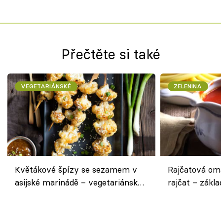
Přečtěte si také
VEGETARIÁNSKÉ
ZELENINA
Květákové špízy se sezamem v
Rajčatová om
asijské marinádě – vegetariánská
rajčat – zákla
chuťovka z grilu