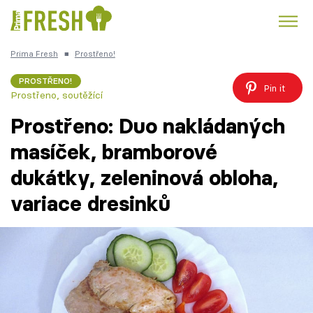
Prima Fresh
■
Prostřeno!
Kuře
Polévky k večeři
Rychlé večeře
Trendy:
PROSTŘENO!
Pin it
Prostřeno, soutěžící
Česká kuchyně
Čokoláda
Prostřeno: Duo nakládaných
masíček, bramborové
dukátky, zeleninová obloha,
Témata
variace dresinků
Recepty
Články
TV Program