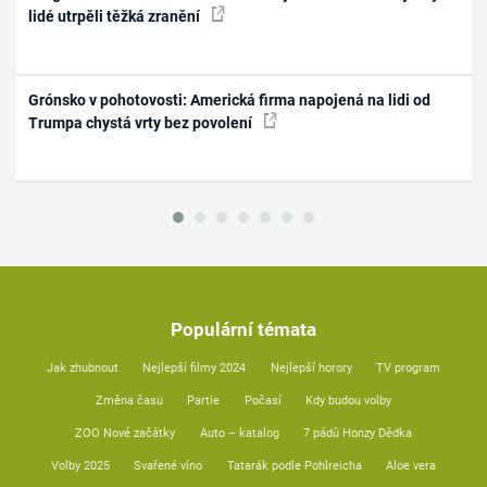
lidé utrpěli těžká zranění
Grónsko v pohotovosti: Americká firma napojená na lidi od
Trumpa chystá vrty bez povolení
Populární témata
Jak zhubnout
Nejlepší filmy 2024
Nejlepší horory
TV program
Změna času
Partie
Počasí
Kdy budou volby
ZOO Nové začátky
Auto – katalog
7 pádů Honzy Dědka
Volby 2025
Svařené víno
Tatarák podle Pohlreicha
Aloe vera