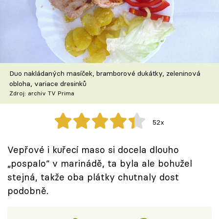
Škola vaření
Recepty z TV
Speciál: Cuketa
Duo nakládaných masíček, bramborové dukátky, zeleninová
Těhotnej kuchař
obloha, variace dresinků
Zdroj: archiv TV Prima
Sledujte prima+
52x
Přihlášení
Vepřové i kuřecí maso si docela dlouho
„pospalo“ v marinádě, ta byla ale bohužel
Sledujte nás
stejná, takže oba plátky chutnaly dost
podobně.