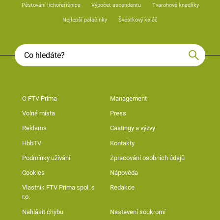
Pěstování lichořeřišnice
Výpočet ascendentu
Tvarohové knedlíky
Nejlepší palačinky
Švestkový koláč
O FTV Prima
Management
Volná místa
Press
Reklama
Castingy a výzvy
HbbTV
Kontakty
Podmínky užívání
Zpracování osobních údajů
Cookies
Nápověda
Vlastník FTV Prima spol. s
Redakce
r.o.
Nahlásit chybu
Nastavení soukromí