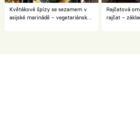
Květákové špízy se sezamem v
Rajčatová om
asijské marinádě – vegetariánská
rajčat – zákla
chuťovka z grilu