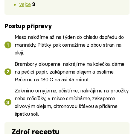
vejce
3
Postup přípravy
Maso naložíme až na týden do chladu dopředu do
marinády. Plátky pak osmažíme z obou stran na
oleji.
Brambory oloupeme, nakrájíme na kolečka, dáme
na pečicí papír, zakápneme olejem a osolíme.
Pečeme na 180 C na asi 45 minut.
Zeleninu umyjeme, očistíme, nakrájíme na proužky
nebo měsíčky, v misce smícháme, zakapeme
olivovým olejem, citronovou šťávou a přidáme
špetku soli.
Zdroj receptu