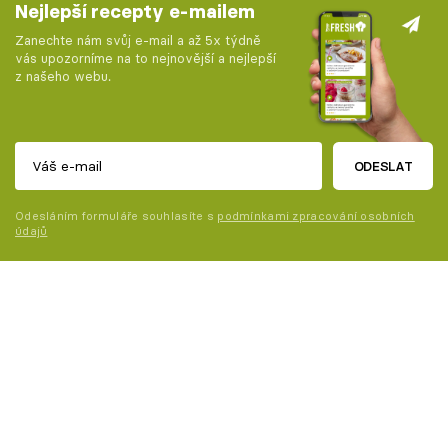
Nejlepší recepty e-mailem
Zanechte nám svůj e-mail a až 5x týdně
vás upozorníme na to nejnovější a nejlepší
z našeho webu.
ODESLAT
Odesláním formuláře souhlasíte s
podmínkami zpracování osobních
údajů