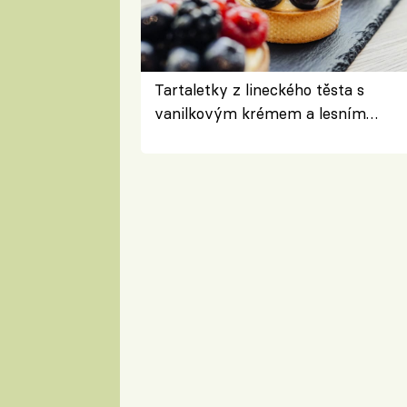
Tartaletky z lineckého těsta s
vanilkovým krémem a lesním
ovocem podle Bread Society