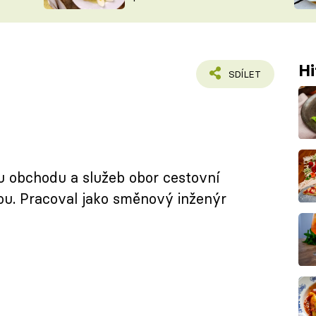
ŠÉFREDAK
VYCHYTÁVKY
SOUTĚŽ FR
NA NÁKUPECH
ČASOPIS
Hi
SDÍLET
u obchodu a služeb obor cestovní
ou. Pracoval jako směnový inženýr