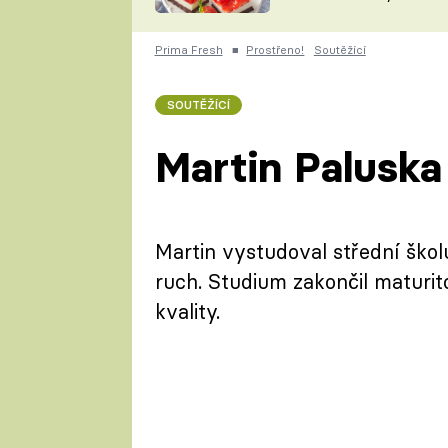
nepotřebujete troubu
ZDENĚK
ČESKO NA TALÍŘI
POHLREICH
Prima Fresh
■
Prostřeno!
Soutěžící
KAROLÍNA,
JAROSLAV SAPÍK
DOMÁCÍ
SOUTĚŽÍCÍ
KUCHAŘKA
KAROLÍNA
KAMBERSKÁ
Martin Paluska
Martin vystudoval střední škol
ruch. Studium zakončil maturit
kvality.