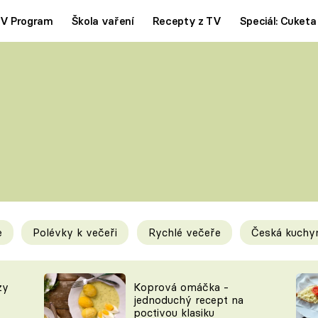
V Program
Škola vaření
Recepty z TV
Speciál: Cuketa
Polévky
Saláty
ČESKÁ KLASIKA
TĚSTOVIN
SILNÉ VÝVARY
SLADKÉ
KRÉMOVÉ
BEZMASÁ J
e
Polévky k večeři
Rychlé večeře
Česká kuchy
y
Tipy a triky
Novink
zy
Koprová omáčka -
jednoduchý recept na
poctivou klasiku
KAM ZA JÍDLEM
BLOG