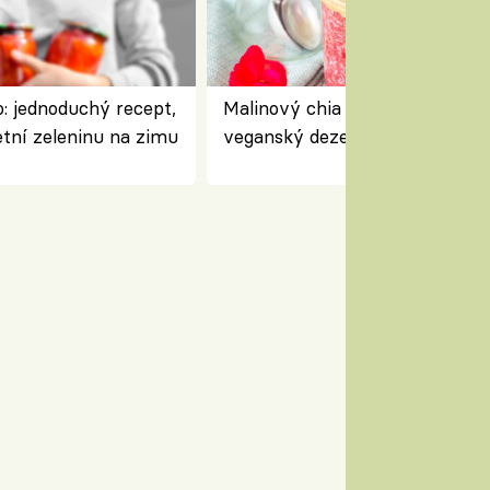
: jednoduchý recept,
Malinový chia pudink s kokose
etní zeleninu na zimu
veganský dezert plný ovoce a
ořechů