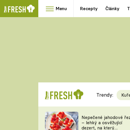
Menu
Recepty
Články
T
Oblíbené
Přílohy
recepty
HRANOLKY
HOUBY
KNEDLÍKY
DÝNĚ
KAŠE
RYCHLOVKY
Trendy:
Kuř
Populární
Videorecept
Nepečené jahodové ře
– lehký a osvěžující
kuchaři
dezert, na který
TEĎ VAŘÍ ŠÉF!