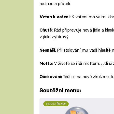
rodinou a přáteli.
K vaření má velmi klad
Vztah k vaření:
Rád připravuje nová jídla a klas
Chutě:
v jídle vybíravý.
Při stolování mu vadí hlasité 
Nesnáší:
V životě se řídí mottem: „Jdi si
Motto:
Těší se na nové zkušenosti.
Očekávání:
Soutěžní menu:
PROSTŘENO!