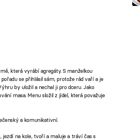
rmě, která vyrábí agregáty. S manželkou
řadu se přihlásil sám, protože rád vaří a je
ýhru by uložil a nechal ji pro dceru. Jako
vání masa. Menu složil z jídel, která považuje
lečenský a komunikativní.
jezdí na kole, tvoří a maluje a tráví čas s