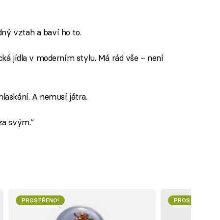
ný vztah a baví ho to.
ická jídla v moderním stylu. Má rád vše – není
mlaskání. A nemusí játra.
 za svým.“
PROSTŘENO!
PROSTŘENO!