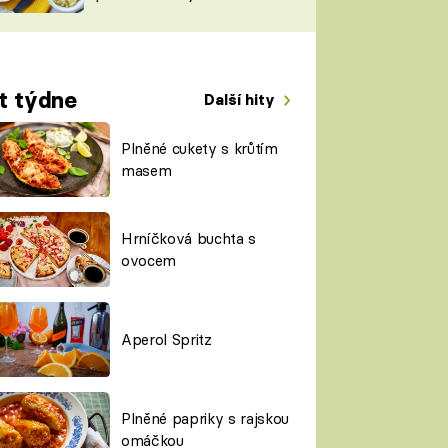
TORKY
ESH
t týdne
Další hity
Plněné cukety s krůtím
masem
Hrníčková buchta s
ovocem
Aperol Spritz
Plněné papriky s rajskou
omáčkou