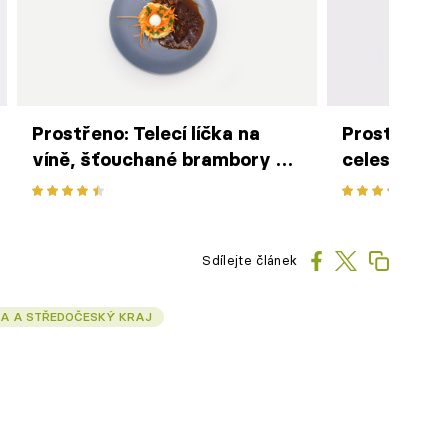
Prostřeno: Telecí líčka na
Prostřeno: 
víně, šťouchané brambory se
celestýnsk
slaninou a křepelčí hnízdo s
liškami
Sdílejte článek
A A STŘEDOČESKÝ KRAJ