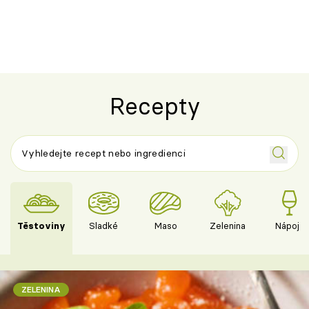
svěží letní oběd
chuťovka do 
Recepty
Těstoviny
Sladké
Maso
Zelenina
Nápoje
ZELENINA