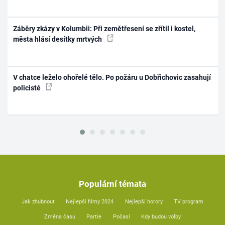
Záběry zkázy v Kolumbii: Při zemětřesení se zřítil i kostel,
města hlásí desítky mrtvých
V chatce leželo ohořelé tělo. Po požáru u Dobřichovic zasahují
policisté
Populární témata
Jak zhubnout
Nejlepší filmy 2024
Nejlepší horory
TV program
Změna času
Partie
Počasí
Kdy budou volby