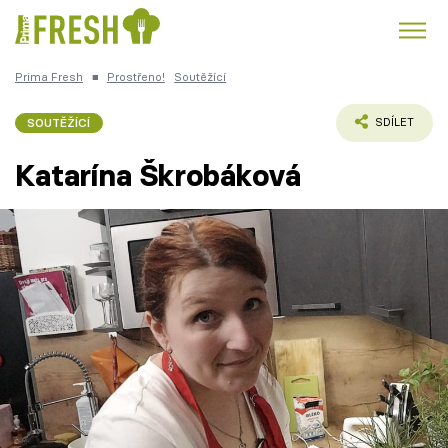
Prima Fresh
■
Prostřeno!
Soutěžící
Kuře
Polévky k večeři
Rychlé večeře
Trendy:
SOUTĚŽÍCÍ
SDÍLET
Česká kuchyně
Čokoláda
Katarína Škrobáková
Témata
Přihlášení
Sledujte nás