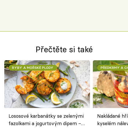
Přečtěte si také
RYBY A MOŘSKÉ PLODY
PŘEDKRMY A 
Lososové karbanátky se zelenými
Nakládané hří
fazolkami a jogurtovým dipem –
kyselém nále