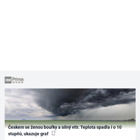
Českem se ženou bouřky a silný vítr. Teplota spadla i o 10
stupňů, ukazuje graf