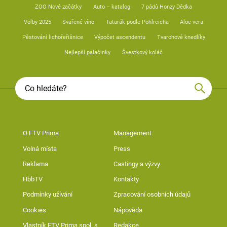
ZOO Nové začátky
Auto – katalog
7 pádů Honzy Dědka
Volby 2025
Svařené víno
Tatarák podle Pohlreicha
Aloe vera
Pěstování lichořeřišnice
Výpočet ascendentu
Tvarohové knedlíky
Nejlepší palačinky
Švestkový koláč
O FTV Prima
Management
Volná místa
Press
Reklama
Castingy a výzvy
HbbTV
Kontakty
Podmínky užívání
Zpracování osobních údajů
Cookies
Nápověda
Vlastník FTV Prima spol. s
Redakce