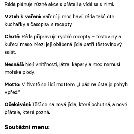
Ráda plánuje různé akce s přáteli a vídá se s nimi.
Vaření ji moc baví, ráda také čte
Vztah k vaření:
kuchařky a časopisy s recepty.
Ráda připravuje rychlé recepty – těstoviny a
Chutě:
kuřecí maso. Mezi její oblíbená jídla patří těstovinový
salát.
Nejí vnitřnosti, játra, kapary a moc nemusí
Nesnáší:
mořské plody.
V životě se řídí mottem: „I pád na ústa je pohyb
Motto:
vpřed.“
Těší se na nová jídla, která ochutná, a nové
Očekávání:
přátele, které pozná.
Soutěžní menu: