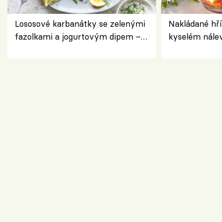
Lososové karbanátky se zelenými
Nakládané hří
fazolkami a jogurtovým dipem –
kyselém nále
svěží letní oběd
chuťovka do 