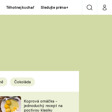
Těhotnej kuchař
Sledujte prima+
Vyhledávání
Můj p
Prima+
Y
CNN Prima NEWS
Prima ZOOM
ÍDLA
Prima LIVING
Prima Ženy
ně
Čokoláda
Prima LAJK
y
Koprová omáčka -
jednoduchý recept na
Sledujte nás
poctivou klasiku