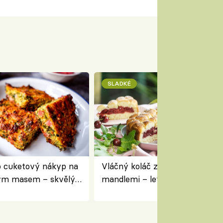
SLADKÉ
 cuketový nákyp na
Vláčný koláč z jogurtu s višněm
ým masem – skvělý
mandlemi – letní moučník ke 
pracovat přerostlé
i na oslavu