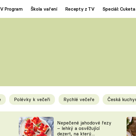
V Program
Škola vaření
Recepty z TV
Speciál: Cuketa
Polévky
Saláty
ČESKÁ KLASIKA
TĚSTOVIN
SILNÉ VÝVARY
SLADKÉ
KRÉMOVÉ
BEZMASÁ J
e
Polévky k večeři
Rychlé večeře
Česká kuchy
y
Tipy a triky
Novink
Nepečené jahodové řezy
– lehký a osvěžující
dezert, na který
KAM ZA JÍDLEM
BLOG