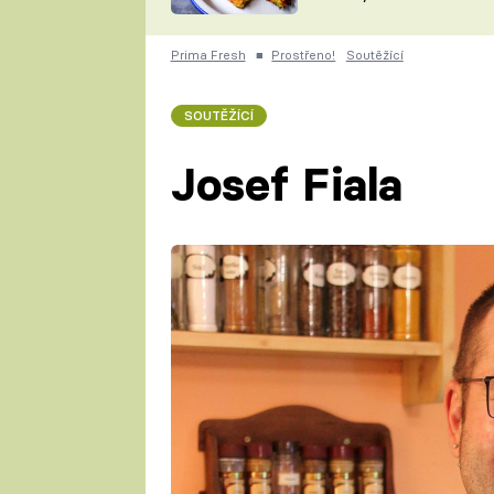
skvělý způsob, jak
ZDENĚK
zpracovat přerostlé
ČESKO NA TALÍŘI
cukety
POHLREICH
Prima Fresh
■
Prostřeno!
Soutěžící
KAROLÍNA,
JAROSLAV SAPÍK
DOMÁCÍ
SOUTĚŽÍCÍ
KUCHAŘKA
KAROLÍNA
KAMBERSKÁ
Josef Fiala