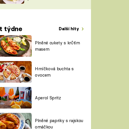
TORKY
ESH
t týdne
Další hity
Plněné cukety s krůtím
masem
Hrníčková buchta s
ovocem
Aperol Spritz
Plněné papriky s rajskou
omáčkou