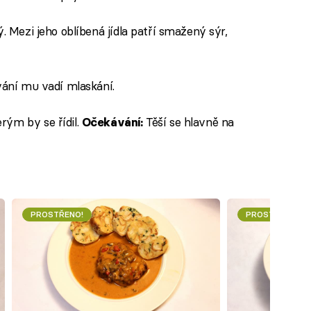
ý. Mezi jeho oblíbená jídla patří smažený sýr,
ování mu vadí mlaskání.
rým by se řídil.
Těší se hlavně na
Očekávání:
PROSTŘENO!
PROSTŘENO!