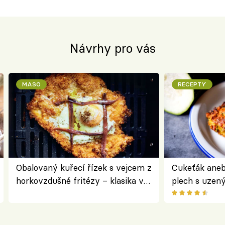
Návrhy pro vás
MASO
RECEPTY
Obalovaný kuřecí řízek s vejcem z
Cukeťák aneb
horkovzdušné fritézy – klasika v
plech s uzen
novém pojetí podle Jamieho
způsob, jak z
Olivera
cukety