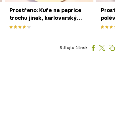
Prostřeno: Kuře na paprice
Prostřeno:
trochu jinak, karlovarský
polévka
knedlík
Sdílejte článek