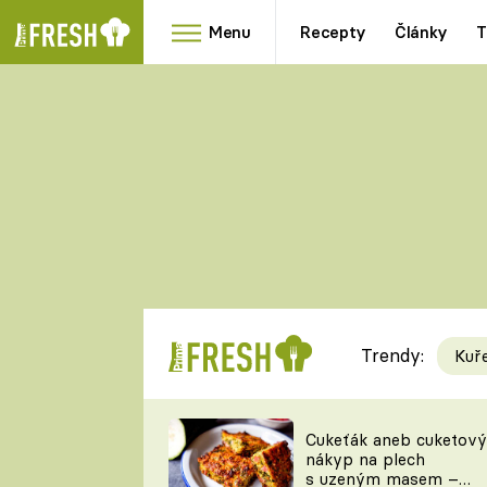
Menu
Recepty
Články
T
Oblíbené
Přílohy
recepty
HRANOLKY
HOUBY
KNEDLÍKY
DÝNĚ
KAŠE
RYCHLOVKY
Trendy:
Kuř
Populární
Videorecept
Cukeťák aneb cuketový
nákyp na plech
kuchaři
s uzeným masem –
TEĎ VAŘÍ ŠÉF!