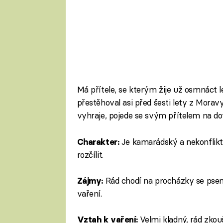
Má přítele, se kterým žije už osmnáct l
přestěhoval asi před šesti lety z Moravy
vyhraje, pojede se svým přítelem na do
Je kamarádský a nekonfliktn
Charakter:
rozčílit.
Rád chodí na procházky se psem, 
Zájmy:
vaření.
Velmi kladný, rád zkou
Vztah k vaření: