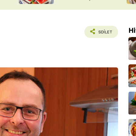
nepotřebujete troubu
ŠÉFREDAK
VYCHYTÁVKY
SOUTĚŽ FR
NA NÁKUPECH
ČASOPIS
Hi
SDÍLET