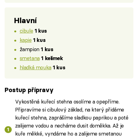
Hlavní
cibule
1 kus
kapie
1 kus
žampion
1 kus
smetana
1 kelímek
hladká mouka
1 kus
Postup přípravy
Vykostěná kuřecí stehna osolíme a opepříme.
Připravíme si cibulový základ, na který přidáme
kuřecí stehna, zaprášíme sladkou paprikou a poté
zalijeme vodou a necháme dusit doměkka. Až je
kuře měkké, vyndáme ho a zalijeme smetanou