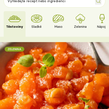
Těstoviny
Sladké
Maso
Zelenina
Nápoje
ZELENINA