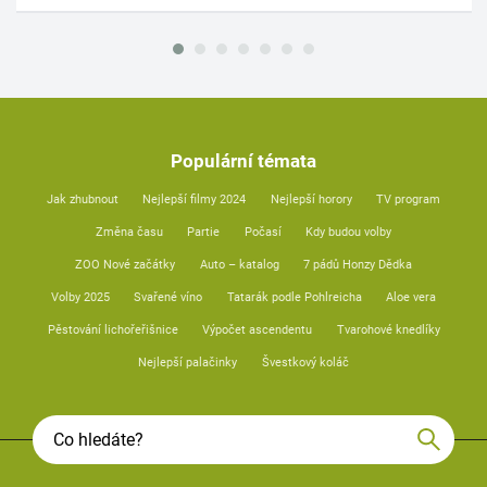
Populární témata
Jak zhubnout
Nejlepší filmy 2024
Nejlepší horory
TV program
Změna času
Partie
Počasí
Kdy budou volby
ZOO Nové začátky
Auto – katalog
7 pádů Honzy Dědka
Volby 2025
Svařené víno
Tatarák podle Pohlreicha
Aloe vera
Pěstování lichořeřišnice
Výpočet ascendentu
Tvarohové knedlíky
Nejlepší palačinky
Švestkový koláč