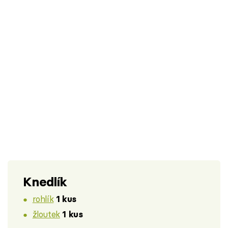
Knedlík
rohlík
1 kus
žloutek
1 kus