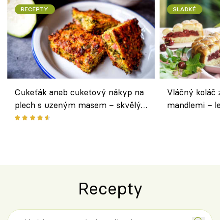
RECEPTY
SLADKÉ
Cukeťák aneb cuketový nákyp na
Vláčný koláč 
plech s uzeným masem – skvělý
mandlemi – l
způsob, jak zpracovat přerostlé
i na oslavu
cukety
Recepty