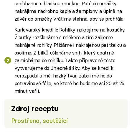
smíchanou s hladkou moukou. Poté do omáčky
nakrájíme nadrobno kapie a žampiony a úplně na
závěr do omáčky vrátíme stehna, aby se prohřála.
Karlovarský knedlík: Rohlíky nakrájíme na kostičky.
Žloutky rozšleháme s mlékem a tím zalijeme
nakrájené rohlíky. Přidáme i nakrájenou petrželku a
osolíme. Z bílků ušleháme sníh, který opatrně
zamícháme do rohlíku. Takto připravené těsto
vytvarujeme do úhledné šišky. Aby se knedlík
nerozpadal a měl hezký tvar, zabalíme ho do
potravinové fólie, ve které ho budeme asi 20 až 25
minut vařit.
Zdroj receptu
Prostřeno, soutěžící