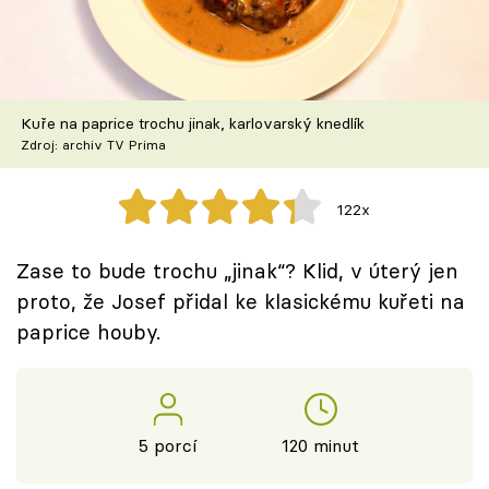
Škola vaření
Recepty z TV
Kuře na paprice trochu jinak, karlovarský knedlík
Speciál: Cuketa
Zdroj: archiv TV Prima
Těhotnej kuchař
122x
Sledujte prima+
Zase to bude trochu „jinak“? Klid, v úterý jen
proto, že Josef přidal ke klasickému kuřeti na
Přihlášení
paprice houby.
Sledujte nás
5 porcí
120 minut