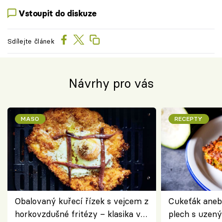
Vstoupit do diskuze
Sdílejte článek
Návrhy pro vás
MASO
RECEPTY
Obalovaný kuřecí řízek s vejcem z
Cukeťák aneb
horkovzdušné fritézy – klasika v
plech s uzen