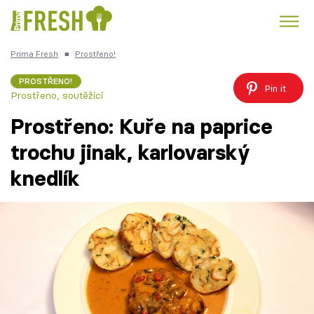
Prima Fresh
■
Prostřeno!
Kuře
Polévky k večeři
Rychlé večeře
Trendy:
PROSTŘENO!
Pin it
Prostřeno, soutěžící
Česká kuchyně
Čokoláda
Prostřeno: Kuře na paprice
trochu jinak, karlovarský
knedlík
Témata
Recepty
Články
TV Program