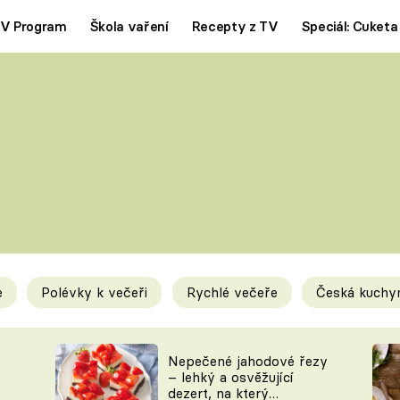
V Program
Škola vaření
Recepty z TV
Speciál: Cuketa
Polévky
Saláty
ČESKÁ KLASIKA
TĚSTOVIN
SILNÉ VÝVARY
SLADKÉ
KRÉMOVÉ
BEZMASÁ J
e
Polévky k večeři
Rychlé večeře
Česká kuchy
y
Tipy a triky
Novink
Nepečené jahodové řezy
– lehký a osvěžující
dezert, na který
KAM ZA JÍDLEM
BLOG