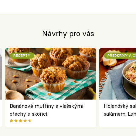
Návrhy pro vás
RECEPTY
PŘEDKRMY A 
Banánové muffiny s vlašskými
Holandský sa
ořechy a skořicí
salámem: Lah
klasika, kter
jako dřív