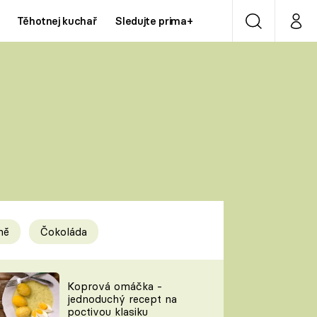
Těhotnej kuchař
Sledujte prima+
Vyhledávání
Můj p
Prima+
Y
CNN Prima NEWS
Prima ZOOM
ÍDLA
Prima LIVING
Prima Ženy
ně
Čokoláda
Prima LAJK
y
Koprová omáčka -
jednoduchý recept na
Sledujte nás
poctivou klasiku