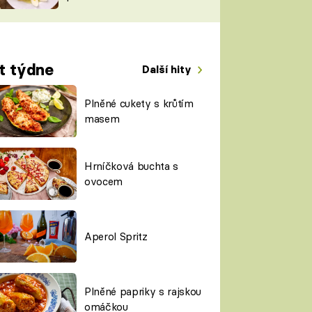
TORKY
ESH
t týdne
Další hity
Plněné cukety s krůtím
masem
Hrníčková buchta s
ovocem
Aperol Spritz
Plněné papriky s rajskou
omáčkou