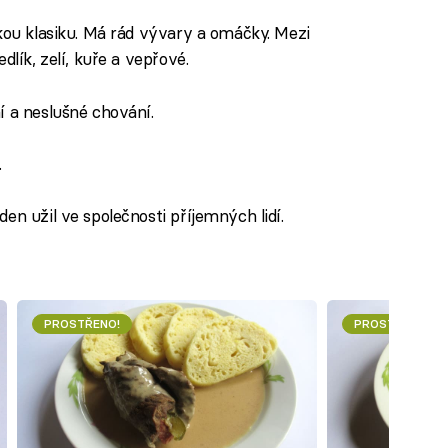
skou klasiku. Má rád vývary a omáčky. Mezi
dlík, zelí, kuře a vepřové.
í a neslušné chování.
.
den užil ve společnosti příjemných lidí.
PROSTŘENO!
PROSTŘENO!