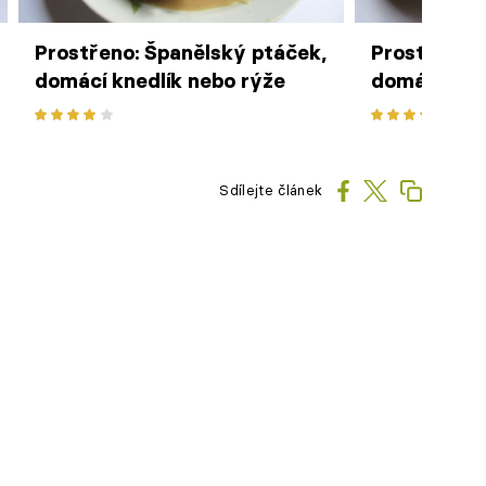
Prostřeno: Španělský ptáček,
Prostřeno: 
domácí knedlík nebo rýže
domácími n
Sdílejte článek