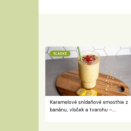
SLADKÉ
Karamelové snídaňové smoothie z
banánu, vloček a tvarohu –
snídaně do skleničky