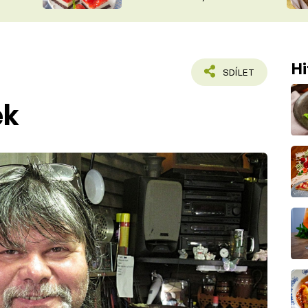
nepotřebujete troubu
ŠÉFREDAK
VYCHYTÁVKY
SOUTĚŽ FR
NA NÁKUPECH
ČASOPIS
Hi
SDÍLET
ek