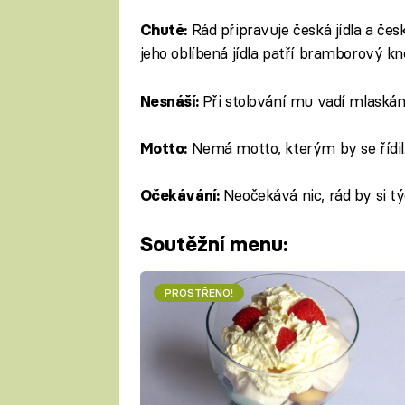
Rád připravuje česká jídla a če
Chutě:
jeho oblíbená jídla patří bramborový kne
Při stolování mu vadí mlaskán
Nesnáší:
Nemá motto, kterým by se řídil
Motto:
Neočekává nic, rád by si tý
Očekávání:
Soutěžní menu:
PROSTŘENO!