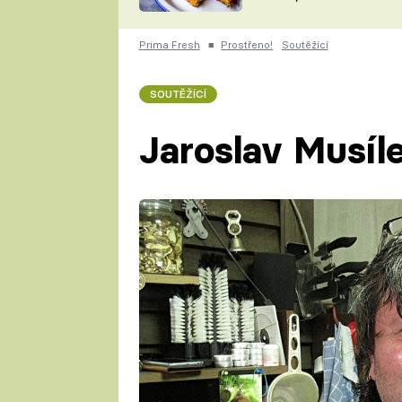
skvělý způsob, jak
ZDENĚK
zpracovat přerostlé
ČESKO NA TALÍŘI
cukety
POHLREICH
Prima Fresh
■
Prostřeno!
Soutěžící
KAROLÍNA,
JAROSLAV SAPÍK
DOMÁCÍ
SOUTĚŽÍCÍ
KUCHAŘKA
KAROLÍNA
KAMBERSKÁ
Jaroslav Musíl