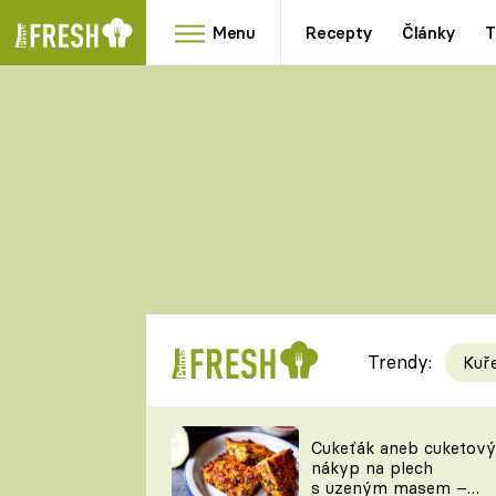
Menu
Recepty
Články
T
Oblíbené
Přílohy
recepty
HRANOLKY
HOUBY
KNEDLÍKY
DÝNĚ
KAŠE
RYCHLOVKY
Trendy:
Kuř
Populární
Videorecept
Cukeťák aneb cuketový
nákyp na plech
kuchaři
s uzeným masem –
TEĎ VAŘÍ ŠÉF!