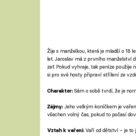
Žije s manželkou, která je mladší o 18 le
let. Jaroslav má z prvního manželství dc
zeť. Pokud vyhraje, tak peníze použije n
si pro své hosty připraví střílení ze vz
Sám o sobě tvrdí, že je nor
Charakter:
Jeho velkým koníčkem je vaření
Zájmy:
všechen volný čas, pokud to počasí dovo
Vaří od dětství – je to
Vztah k vaření: