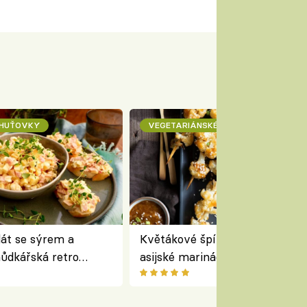
CHUŤOVKY
VEGETARIÁNSKÉ
lát se sýrem a
Květákové špízy se sezamem 
ůdkářská retro
asijské marinádě – vegetariáns
á chutná stejně skvěle
chuťovka z grilu