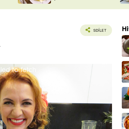
ŠÉFREDAK
VYCHYTÁVKY
SOUTĚŽ FR
NA NÁKUPECH
ČASOPIS
Hi
SDÍLET
y
iled to fetch
z Univerzity Jana Amose Komenského.
VIP zprávách, v pořadech TOP STAR a
torka v pořadech TOP STAR a