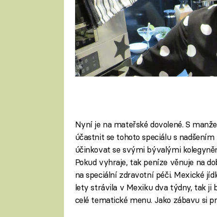
Nyní je na mateřské dovolené. S manž
účastnit se tohoto speciálu s nadšením 
účinkovat se svými bývalými kolegyněm
Pokud vyhraje, tak peníze věnuje na do
na speciální zdravotní péči. Mexické jí
lety strávila v Mexiku dva týdny, tak ji
celé tematické menu. Jako zábavu si pr