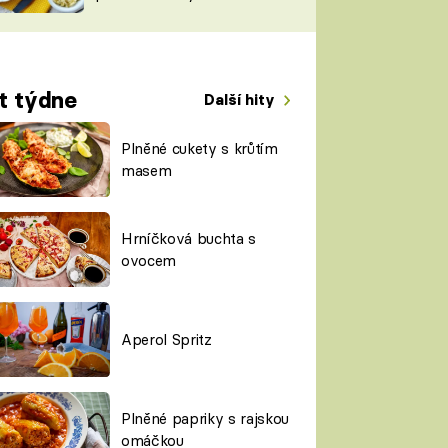
TORKY
ESH
t týdne
Další hity
Plněné cukety s krůtím
masem
Hrníčková buchta s
ovocem
Aperol Spritz
Plněné papriky s rajskou
omáčkou