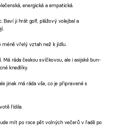
olečenská, energická a empatická.
Baví ji hrát golf, plážový volejbal a
í.
 méně vřelý vztah než k jídlu.
í. Má ráda českou svíčkovou, ale i asijské bun-
né knedlíky.
 jinak má ráda vše, co je připravené s
tě řídila.
 bude mít po roce pět volných večerů v řadě po