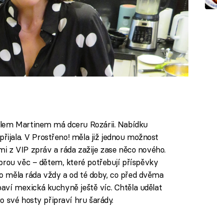
elem Martinem má dceru Rozárii. Nabídku
přijala. V Prostřeno! měla již jednou možnost
i z VIP zpráv a ráda zažije zase něco nového.
brou věc – dětem, které potřebují příspěvky
dlo měla ráda vždy a od té doby, co před dvěma
 baví mexická kuchyně ještě víc. Chtěla udělat
o své hosty připraví hru šarády.