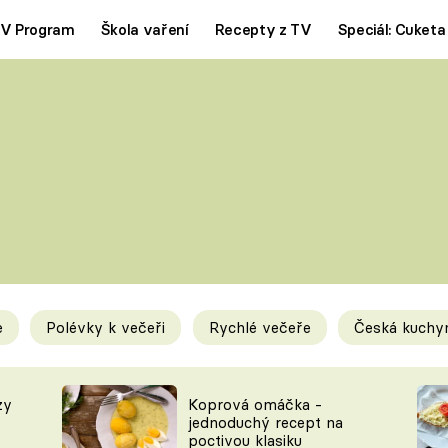
V Program
Škola vaření
Recepty z TV
Speciál: Cuketa
Polévky
Saláty
ČESKÁ KLASIKA
TĚSTOVIN
SILNÉ VÝVARY
SLADKÉ
KRÉMOVÉ
BEZMASÁ J
e
Polévky k večeři
Rychlé večeře
Česká kuchy
y
Tipy a triky
Novink
zy
Koprová omáčka -
jednoduchý recept na
poctivou klasiku
KAM ZA JÍDLEM
BLOG