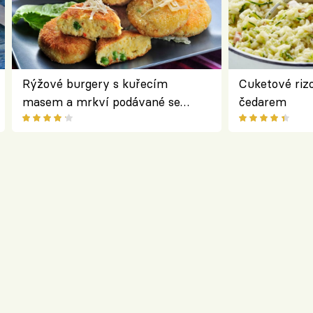
Rýžové burgery s kuřecím
Cuketové rizo
masem a mrkví podávané se
čedarem
salátem – lehká a chutná večeře