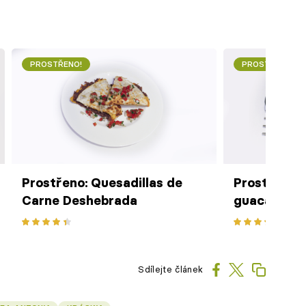
PROSTŘENO!
PROSTŘENO!
Prostřeno: Quesadillas de
Prostřeno: 
Carne Deshebrada
guacamole, 
Sdílejte článek