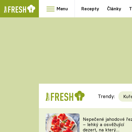
Menu
Recepty
Články
T
Oblíbené
Přílohy
recepty
HRANOLKY
HOUBY
KNEDLÍKY
DÝNĚ
KAŠE
RYCHLOVKY
Trendy:
Kuř
Populární
Videorecept
Nepečené jahodové ře
– lehký a osvěžující
kuchaři
dezert, na který
TEĎ VAŘÍ ŠÉF!