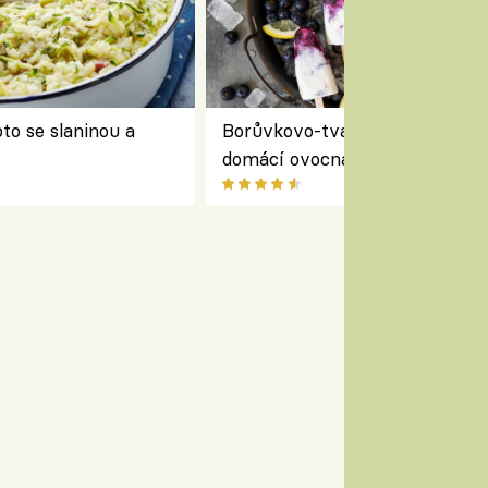
to se slaninou a
Borůvkovo-tvarohové nanuky 
domácí ovocná zmrzlina na dř