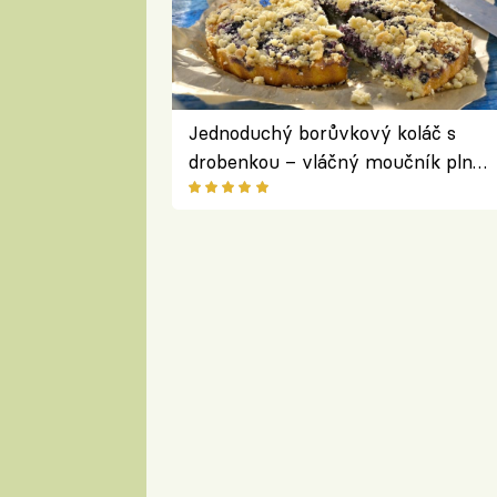
Jednoduchý borůvkový koláč s
drobenkou – vláčný moučník plný
ovoce