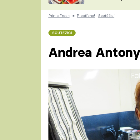
nepotřebujete troubu
ZDENĚK
ČESKO NA TALÍŘI
POHLREICH
Prima Fresh
■
Prostřeno!
Soutěžící
KAROLÍNA,
JAROSLAV SAPÍK
DOMÁCÍ
SOUTĚŽÍCÍ
KUCHAŘKA
KAROLÍNA
KAMBERSKÁ
Andrea Anton
Fa
Andrea má magisterský titul 
Pracovala jako redaktorka ve 
SHOWTIME a dále jako moderá
Divošky.