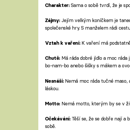
Sama o sobě tvrdí, že je sp
Charakter:
Jejím velkým koníčkem je tanec. 
Zájmy:
společenské hry. S manželem rádi cestuj
K vaření má podstatně
Vztah k vaření:
Má ráda dobré jídlo a moc ráda j
Chutě:
bo-nam-bo anebo šišky s mákem a ovoc
Nemá moc ráda tučné maso, ale
Nesnáší:
láskou.
Nemá motto, kterým by se v živo
Motto:
Těší se, že se dobře nají a
Očekávání:
sobě.