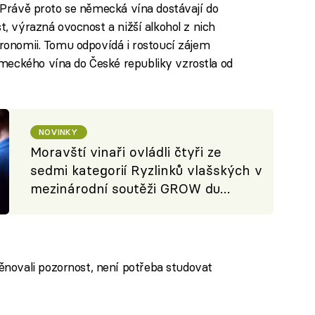
. Právě proto se německá vína dostávají do
t, výrazná ovocnost a nižší alkohol z nich
tronomii. Tomu odpovídá i rostoucí zájem
meckého vína do České republiky vzrostla od
NOVINKY
Moravští vinaři ovládli čtyři ze
sedmi kategorií Ryzlinků vlašských v
mezinárodní soutěži GROW du
Monde
novali pozornost, není potřeba studovat