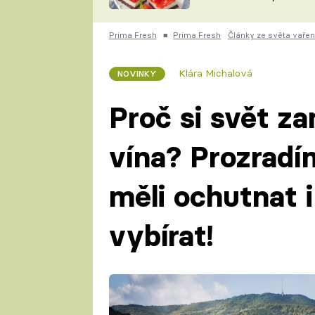
nepotřebujete troubu
ZDENĚK
ČESKO NA TALÍŘI
POHLREICH
Prima Fresh
■
Prima Fresh
Články ze světa vařen
KAROLÍNA,
JAROSLAV SAPÍK
DOMÁCÍ
Klára Michalová
NOVINKY
KUCHAŘKA
KAROLÍNA
KAMBERSKÁ
Proč si svět z
vína? Prozradí
měli ochutnat i
vybírat!