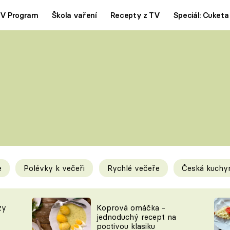
V Program
Škola vaření
Recepty z TV
Speciál: Cuketa
Polévky
Saláty
ČESKÁ KLASIKA
TĚSTOVIN
SILNÉ VÝVARY
SLADKÉ
KRÉMOVÉ
BEZMASÁ J
e
Polévky k večeři
Rychlé večeře
Česká kuchy
y
Tipy a triky
Novink
zy
Koprová omáčka -
jednoduchý recept na
poctivou klasiku
KAM ZA JÍDLEM
BLOG