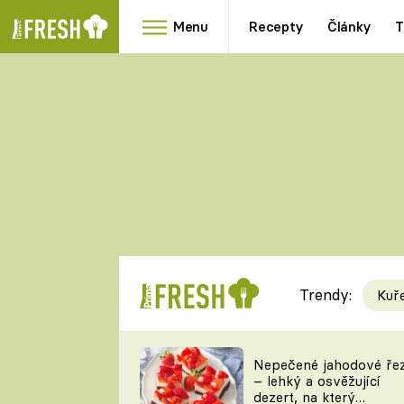
Menu
Recepty
Články
T
Oblíbené
Přílohy
recepty
HRANOLKY
HOUBY
KNEDLÍKY
DÝNĚ
KAŠE
RYCHLOVKY
Trendy:
Kuř
Populární
Videorecept
Nepečené jahodové ře
– lehký a osvěžující
kuchaři
dezert, na který
TEĎ VAŘÍ ŠÉF!