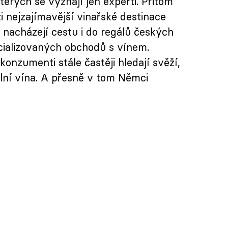
erých se vyznají jen experti. Přitom
 nejzajímavější vinařské destinace
i nacházejí cestu i do regálů českých
cializovaných obchodů s vínem.
onzumenti stále častěji hledají svěží,
lní vína. A přesně v tom Němci