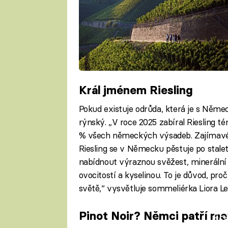
Král jménem Riesling
Pokud existuje odrůda, která je s Němec
rýnský. „V roce 2025 zabíral Riesling té
% všech německých výsadeb. Zajímavé je
Riesling se v Německu pěstuje po stale
nabídnout výraznou svěžest, minerální
ovocitostí a kyselinou. To je důvod, pro
světě,“ vysvětluje sommeliérka Liora Le
Pinot Noir? Němci patří me
Fa