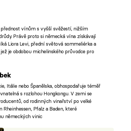
í přednost vínům s vyšší svěžestí, nižším
růdy. Právě proto si německá vína získávají
říká Liora Levi, přední světová sommeliérka a
 jež je obdobou michelinského průvodce pro
obek
e, Itálie nebo Španělska, obhospodařuje téměř
srovnatelná s rozlohou Hongkongu. V zemi se
producentů, od rodinných vinařství po velké
m Rheinhessen, Pfalz a Baden, které
inu německých vinic