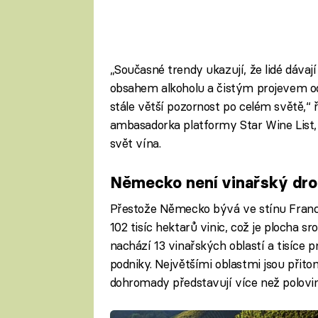
„Současné trendy ukazují, že lidé dávaj
obsahem alkoholu a čistým projevem od
stále větší pozornost po celém světě,“ 
ambasadorka platformy Star Wine List,
svět vína.
Německo není vinařský dr
Přestože Německo bývá ve stínu Franci
102 tisíc hektarů vinic, což je plocha 
nachází 13 vinařských oblastí a tisíce 
podniky. Největšími oblastmi jsou přito
dohromady představují více než polov