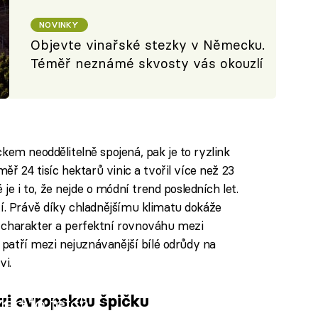
NOVINKY
Objevte vinařské stezky v Německu.
Téměř neznámé skvosty vás okouzlí
kem neoddělitelně spojená, pak je to ryzlink
měř 24 tisíc hektarů vinic a tvořil více než 23
 i to, že nejde o módní trend posledních let.
tí. Právě díky chladnějšímu klimatu dokáže
 charakter a perfektní rovnováhu mezi
č patří mezi nejuznávanější bílé odrůdy na
vi.
zi evropskou špičku
iled to fetch