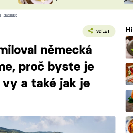
ŠÉFREDAK
VYCHYTÁVKY
í
Novinky
SOUTĚŽ FR
NA NÁKUPECH
ČASOPIS
Hi
SDÍLET
amiloval německá
me, proč byste je
 vy a také jak je