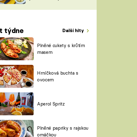
TORKY
ESH
t týdne
Další hity
Plněné cukety s krůtím
masem
Hrníčková buchta s
ovocem
Aperol Spritz
Plněné papriky s rajskou
omáčkou