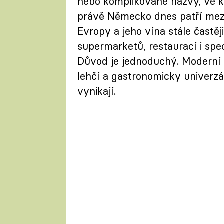
nebo komplikované názvy, ve kt
právě Německo dnes patří mezi
Evropy a jeho vína stále častěj
supermarketů, restaurací i spe
Důvod je jednoduchý. Moderní k
lehčí a gastronomicky univerzá
vynikají.