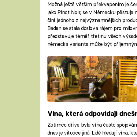
Možná ještě větším překvapením je če
jako Pinot Noir, se v Německu pěstuje na
činí jednoho z nejvýznamnějších produ
Baden se stala doslova rájem pro milov
představuje téměř třetinu všech výsa
německá varianta může být příjemný
Vína, která odpovídají dneš
Zatímco dříve byla vína často spojována 
dnes je situace jiná. Lidé hledají vína, 