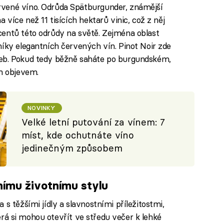
rvené víno. Odrůda Spätburgunder, známější
 více než 11 tisících hektarů vinic, což z něj
centů této odrůdy na světě. Zejména oblast
níky elegantních červených vín. Pinot Noir zde
deb. Pokud tedy běžně saháte po burgundském,
m objevem.
NOVINKY
Velké letní putování za vínem: 7
míst, kde ochutnáte víno
jedinečným způsobem
nímu životnímu stylu
s těžšími jídly a slavnostními příležitostmi,
která si mohou otevřít ve středu večer k lehké