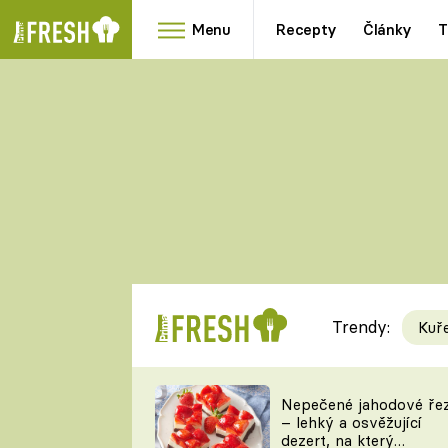
Menu
Recepty
Články
T
Oblíbené
Přílohy
recepty
HRANOLKY
HOUBY
KNEDLÍKY
DÝNĚ
KAŠE
RYCHLOVKY
Trendy:
Kuř
Populární
Videorecept
Nepečené jahodové ře
– lehký a osvěžující
kuchaři
dezert, na který
TEĎ VAŘÍ ŠÉF!