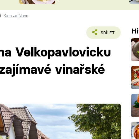
ŠÉFREDAK
VYCHYTÁVKY
í
Kam za jídlem
SOUTĚŽ FR
NA NÁKUPECH
ČASOPIS
Hi
SDÍLET
na Velkopavlovicku
 zajímavé vinařské