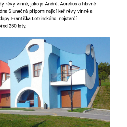
 révy vinné, jako je André, Aurelius a hlavně
edna Slunečná připomínající keř révy vinné a
py Františka Lotrinského, nejstarší
řed 250 lety.