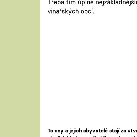
Třeba tím úplně nejzákladnějš
vinařských obcí.
To ony a jejich obyvatelé stojí za ut