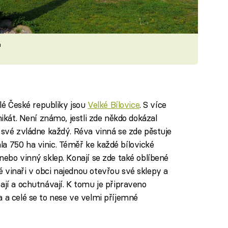
h
elé České republiky jsou
Velké Bílovice
. S více
nikát. Není známo, jestli zde někdo dokázal
 své zvládne každý. Réva vinná se zde pěstuje
a 750 ha vinic. Téměř ke každé bílovické
nebo vinný sklep. Konají se zde také oblíbené
 vinaři v obci najednou otevřou své sklepy a
ají a ochutnávají. K tomu je připraveno
 a celé se to nese ve velmi příjemné