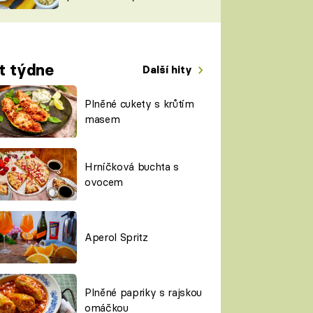
TORKY
ESH
t týdne
Další hity
Plněné cukety s krůtím
masem
Hrníčková buchta s
ovocem
Aperol Spritz
Plněné papriky s rajskou
omáčkou