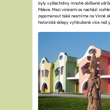
byly vyšlechtěny mnohé oblíbené odrůdy
Pálava. Mezi vinicemi se nachází rozhl
zapomenout také nesmíme na Vinné skle
historické sklepy vyhloubené více než p