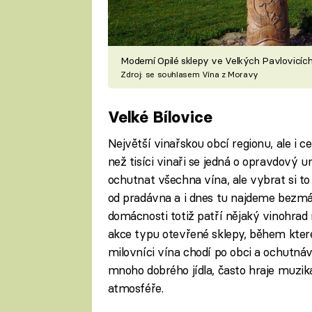
Moderní Opilé sklepy ve Velkých Pavlovicíc
Zdroj: se souhlasem Vína z Moravy
Velké Bílovice
Největší vinařskou obcí regionu, ale i c
než tisíci vinaři se jedná o opravdový u
ochutnat všechna vína, ale vybrat si to
od pradávna a i dnes tu najdeme bezmál
domácnosti totiž patří nějaký vinohrad 
akce typu otevřené sklepy, během které
milovníci vína chodí po obci a ochutnáv
mnoho dobrého jídla, často hraje muzika
atmosféře.