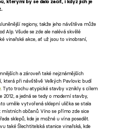
, kterými by se dalo začít, i když jich je
.
sluněnější regiony, takže jeho návštěva může
od Alp. Všude se zde ale nalévá skvělé
é vinařské akce, ať už jsou to vinobraní,
mnějších a zároveň také nejznámějších
, která při návštěvě Velkých Pavlovic budí
y
. Tyto trochu atypické stavby vznikly s cílem
e 2012, a jedná se tedy o moderní stavby,
to uměle vytvořená sklepní ulička se stala
 místních občanů. Víno se přímo zde sice
 řada sklepů, kde je možné u vína posedět.
vu také Šlechtitelská stanice vinařská, kde