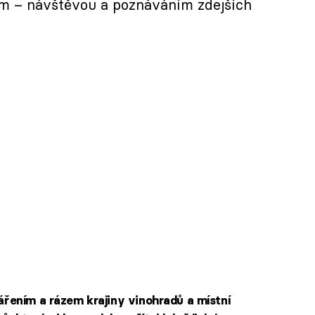
ím – návštěvou a poznáváním zdejších
vářením a rázem krajiny vinohradů a místní