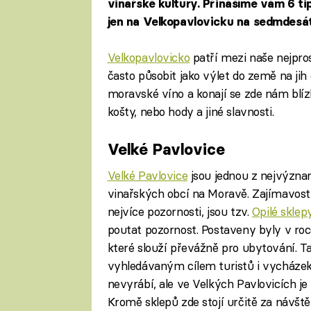
vinařské kultury. Přinášíme vám 6 tipů
jen na Velkopavlovicku na sedmdesát
Velkopavlovicko
patří mezi naše nejpro
často působit jako výlet do země na jih 
moravské víno a konají se zde nám blízk
košty, nebo hody a jiné slavnosti.
Velké Pavlovice
Velké Pavlovice
jsou jednou z nejvýzna
vinařských obcí na Moravě. Zajímavostí
nejvíce pozornosti, jsou tzv.
Opilé sklep
poutat pozornost. Postaveny byly v roc
které slouží převážně pro ubytování. Ta
vyhledávaným cílem turistů i vycházek
nevyrábí, ale ve Velkých Pavlovicích je
Kromě sklepů zde stojí určitě za návště