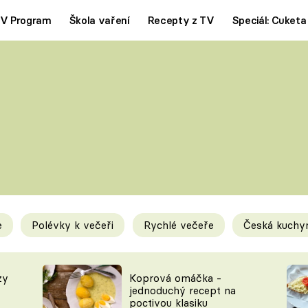
V Program
Škola vaření
Recepty z TV
Speciál: Cuketa
Polévky
Saláty
ČESKÁ KLASIKA
TĚSTOVIN
SILNÉ VÝVARY
SLADKÉ
KRÉMOVÉ
BEZMASÁ J
e
Polévky k večeři
Rychlé večeře
Česká kuchy
y
Tipy a triky
Novink
zy
Koprová omáčka -
jednoduchý recept na
poctivou klasiku
KAM ZA JÍDLEM
BLOG