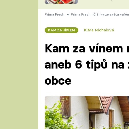
nepotřebujete troubu
ZDENĚK
ČESKO NA TALÍŘI
POHLREICH
Prima Fresh
■
Prima Fresh
Články ze světa vařen
KAROLÍNA,
JAROSLAV SAPÍK
DOMÁCÍ
Klára Michalová
KAM ZA JÍDLEM
KUCHAŘKA
KAROLÍNA
KAMBERSKÁ
Kam za vínem 
aneb 6 tipů na
obce