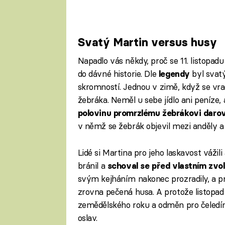
Svatý Martin versus husy
Napadlo vás někdy, proč se 11. listopad
do dávné historie. Dle
byl svat
legendy
skromností. Jednou v zimě, když se vra
žebráka. Neměl u sebe jídlo ani peníze
polovinu promrzlému žebrákovi darov
v němž se žebrák objevil mezi anděly a
Lidé si Martina pro jeho laskavost vážil
bránil a
schoval se před vlastním zvo
svým kejháním nakonec prozradily, a pr
zrovna pečená husa. A protože listopa
zemědělského roku a odměn pro čeledín
oslav.