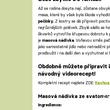
Až se rodina dosyta nají, zůstane obvyk
masa, které by však byla škoda vyhodit
Z kostry se dá připravit pocti
pečínky.
nejrůznějších polévek. Zbylé sádlo se 
škvarků vytvoříte křupavou dobrotu k 
je
. Voňavou směs peč
masová nádivka
jako samostatné jídlo nebo netradiční př
prodloužit i na další den a vychutnat si
Obdobně můžete připravit i
návodný videorecept!
Kompletní recept najdete ZDE:
Kachna
Masová nádivka ze svatomar
Fa
Ingredience: