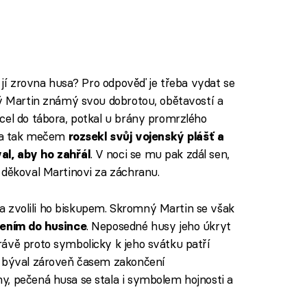
u jí zrovna husa? Pro odpověď je třeba vydat se
ý Martin známý svou dobrotou, obětavostí a
cel do tábora, potkal u brány promrzlého
, a tak mečem
rozsekl svůj vojenský plášť a
. V noci se mu pak zdál sen,
al, aby ho zahřál
 děkoval Martinovi za záchranu.
i a zvolili ho biskupem. Skromný Martin se však
. Neposedné husy jeho úkryt
lením do husince
ávě proto symbolicky k jeho svátku patří
d býval zároveň časem zakončení
y, pečená husa se stala i symbolem hojnosti a