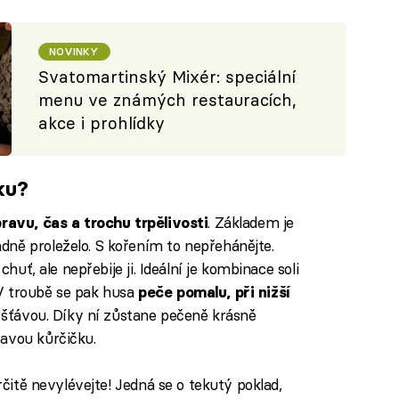
NOVINKY
Svatomartinský Mixér: speciální
menu ve známých restauracích,
akce i prohlídky
ku?
. Základem je
pravu, čas a trochu trpělivosti
ádně proleželo. S kořením to nepřehánějte.
chuť, ale nepřebije ji. Ideální je kombinace soli
V troubě se pak husa
peče pomalu, při nižší
í šťávou. Díky ní zůstane pečeně krásně
avou kůrčičku.
určitě nevylévejte! Jedná se o tekutý poklad,