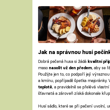
Jak na správnou husí pečín
Dobrá pečená husa si žádá
kvalitní pří
maso
, aby se ř
nasolit už den předem
Použijte jen to, co podpoří její výraznou 
a kmínu, popřípadě špetka majoránky. 
, a pravidelně se přelévá vlastn
teplotě
šťavnatá a zároveň získá dokonale křup
Husí sádlo, které se při pečení uvolní, 