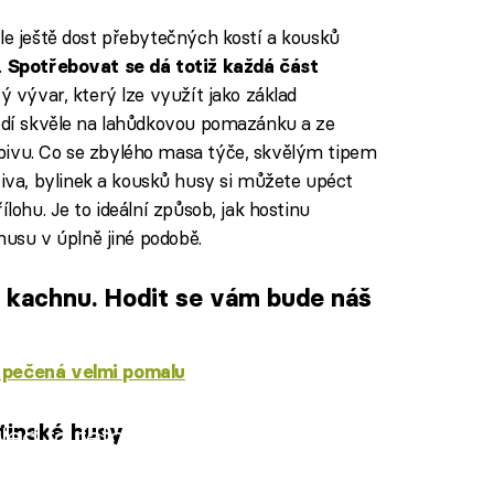
le ještě dost přebytečných kostí a kousků
.
Spotřebovat se dá totiž každá část
vý vývar, který lze využít jako základ
hodí skvěle na lahůdkovou pomazánku a ze
pivu. Co se zbylého masa týče, skvělým tipem
iva, bylinek a kousků husy si můžete upéct
ílohu. Je to ideální způsob, jak hostinu
 husu v úplně jiné podobě.
 kachnu. Hodit se vám bude náš
 pečená velmi pomalu
tinské husy
iled to fetch