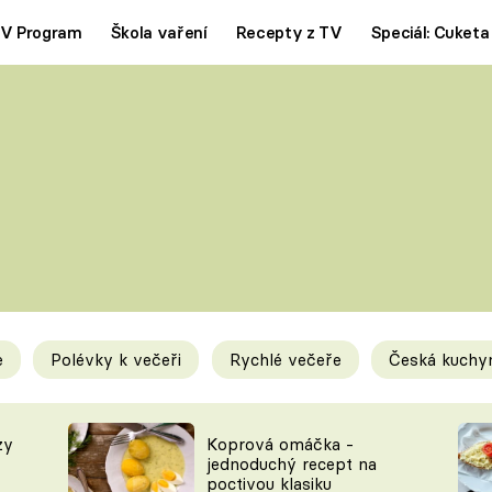
V Program
Škola vaření
Recepty z TV
Speciál: Cuketa
Polévky
Saláty
ČESKÁ KLASIKA
TĚSTOVIN
SILNÉ VÝVARY
SLADKÉ
KRÉMOVÉ
BEZMASÁ J
e
Polévky k večeři
Rychlé večeře
Česká kuchy
y
Tipy a triky
Novink
zy
Koprová omáčka -
jednoduchý recept na
poctivou klasiku
KAM ZA JÍDLEM
BLOG