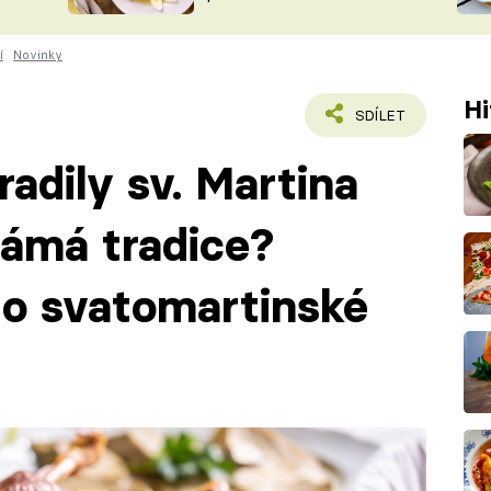
ŠÉFREDAK
VYCHYTÁVKY
í
Novinky
SOUTĚŽ FR
NA NÁKUPECH
ČASOPIS
Hi
SDÍLET
adily sv. Martina
námá tradice?
c o svatomartinské