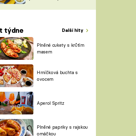
TORKY
ESH
t týdne
Další hity
Plněné cukety s krůtím
masem
Hrníčková buchta s
ovocem
Aperol Spritz
Plněné papriky s rajskou
omáčkou