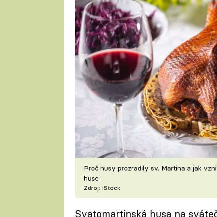
Proč husy prozradily sv. Martina a jak vzn
huse
Zdroj: iStock
Svatomartinská husa na sváteč