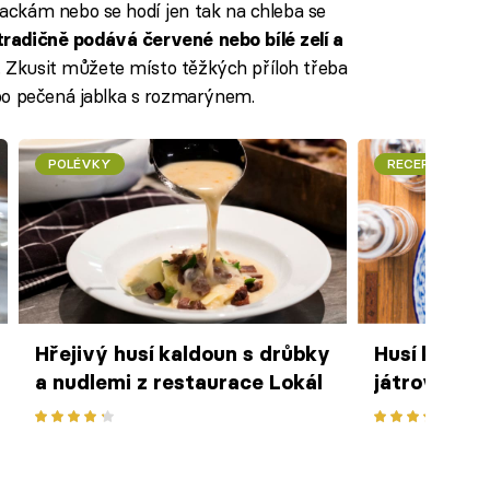
ckám nebo se hodí jen tak na chleba se
tradičně podává červené nebo bílé zelí a
u. Zkusit můžete místo těžkých příloh třeba
bo pečená jablka s rozmarýnem.
POLÉVKY
RECEPTY
Hřejivý husí kaldoun s drůbky
Husí kaldou
a nudlemi z restaurace Lokál
játrovými k
domácími n
zeleninou