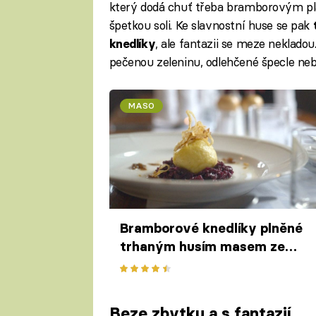
který dodá chuť třeba bramborovým pla
špetkou soli. Ke slavnostní huse se pak
, ale fantazii se meze neklado
knedlíky
pečenou zeleninu, odlehčené špecle ne
MASO
Bramborové knedlíky plněné
trhaným husím masem ze
Zájezdního hostince U Jiskrů
Beze zbytku a s fantazií