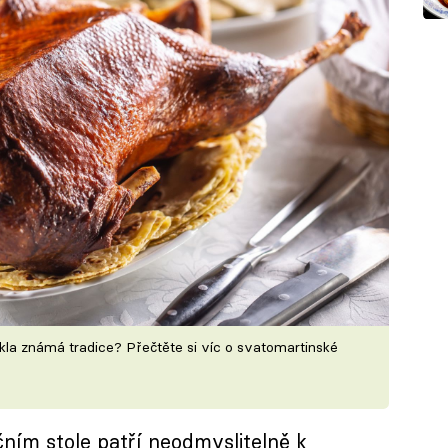
ikla známá tradice? Přečtěte si víc o svatomartinské
ním stole patří neodmyslitelně k