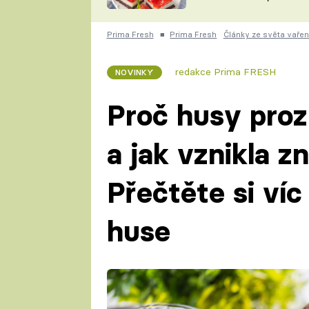
nepotřebujete troubu
ZDENĚK
ČESKO NA TALÍŘI
POHLREICH
Prima Fresh
■
Prima Fresh
Články ze světa vařen
KAROLÍNA,
JAROSLAV SAPÍK
DOMÁCÍ
redakce Prima FRESH
NOVINKY
KUCHAŘKA
KAROLÍNA
KAMBERSKÁ
Proč husy prozr
a jak vznikla z
Přečtěte si ví
huse