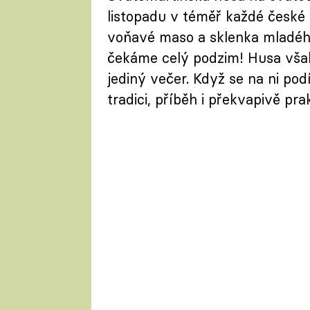
listopadu v téměř každé české
voňavé maso a sklenka mladého
čekáme celý podzim! Husa však
jediný večer. Když se na ni pod
tradici, příběh i překvapivě pra