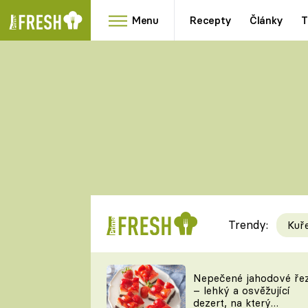
Menu
Recepty
Články
T
Oblíbené
Přílohy
recepty
HRANOLKY
HOUBY
KNEDLÍKY
DÝNĚ
KAŠE
RYCHLOVKY
Trendy:
Kuř
Populární
Videorecept
Nepečené jahodové ře
– lehký a osvěžující
kuchaři
dezert, na který
TEĎ VAŘÍ ŠÉF!