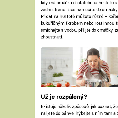
kdy má omáčka dostatečnou hustotu a id
zadní stranu lžíce namočíte do omáčky 
Přidat na hustotě můžete různě – koř
kukuřičným škrobem nebo rostlinnou že
smíchejte s vodou, přilijte do omáčky, 
zhoustnutí.
Už je rozpálený?
Existuje několik způsobů, jak poznat, že
nalijete do pánve, hýbejte s ním tam a