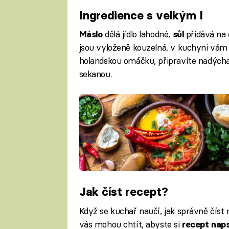
Ingredience s velkým I
dělá jídlo lahodné,
přidává na 
Máslo
sůl
jsou vyloženě kouzelná, v kuchyni vá
holandskou omáčku, připravíte nadých
sekanou.
Jak číst recept?
Když se kuchař naučí, jak správně číst
vás mohou chtít, abyste si
recept naps