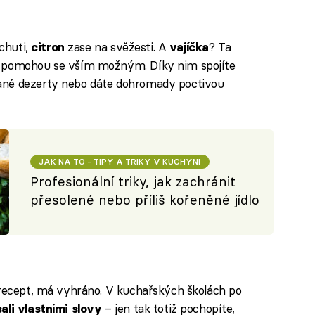
chuti,
zase na svěžesti. A
? Ta
citron
vajíčka
m pomohou se vším možným. Díky nim spojíte
ané dezerty nebo dáte dohromady poctivou
JAK NA TO - TIPY A TRIKY V KUCHYNI
Profesionální triky, jak zachránit
přesolené nebo příliš kořeněné jídlo
 recept, má vyhráno. V kuchařských školách po
– jen tak totiž pochopíte,
ali vlastními slovy