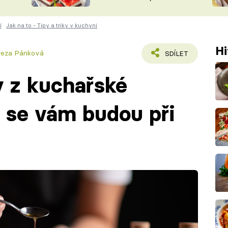
nepotřebujete troubu
ŠÉFREDAK
VYCHYTÁVKY
í
Jak na to - Tipy a triky v kuchyni
SOUTĚŽ FR
NA NÁKUPECH
ČASOPIS
Hi
reza Pánková
SDÍLET
 z kuchařské
é se vám budou při