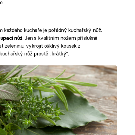
e.
ím každého kuchaře je pořádný kuchařský nůž.
. Jen s kvalitním nožem příslušné
oupací nůž
t zeleninu, vykrojit ošklivý kousek z
e kuchařský nůž prostě „krátký“.