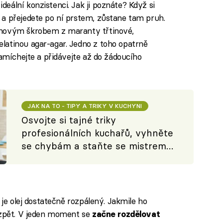
eální konzistenci. Jak ji poznáte? Když si
a přejedete po ní prstem, zůstane tam pruh.
enovým škrobem z maranty třtinové,
latinou agar-agar. Jedno z toho opatrně
zamíchejte a přidávejte až do žádoucího
JAK NA TO - TIPY A TRIKY V KUCHYNI
Osvojte si tajné triky
profesionálních kuchařů, vyhněte
se chybám a staňte se mistrem
domácí kuchyně
 je olej dostatečně rozpálený. Jakmile ho
 zpět. V jeden moment se
začne rozdělovat