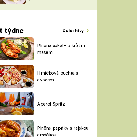
TORKY
ESH
t týdne
Další hity
Plněné cukety s krůtím
masem
Hrníčková buchta s
ovocem
Aperol Spritz
Plněné papriky s rajskou
omáčkou