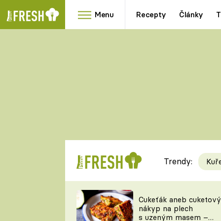
Menu
Recepty
Články
T
Oblíbené
Přílohy
recepty
HRANOLKY
HOUBY
KNEDLÍKY
DÝNĚ
KAŠE
RYCHLOVKY
Trendy:
Kuř
Populární
Videorecept
Cukeťák aneb cuketový
nákyp na plech
kuchaři
s uzeným masem –
TEĎ VAŘÍ ŠÉF!