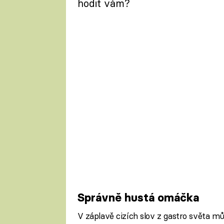
hodit vám?
Správně hustá omáčka
V záplavě cizích slov z gastro světa mů