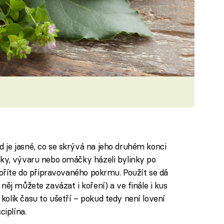
 je jasné, co se skrývá na jeho druhém konci
vky, vývaru nebo omáčky házeli bylinky po
noříte do připravovaného pokrmu. Použít se dá
něj můžete zavázat i koření) a ve finále i kus
kolik času to ušetří – pokud tedy není lovení
ciplína.