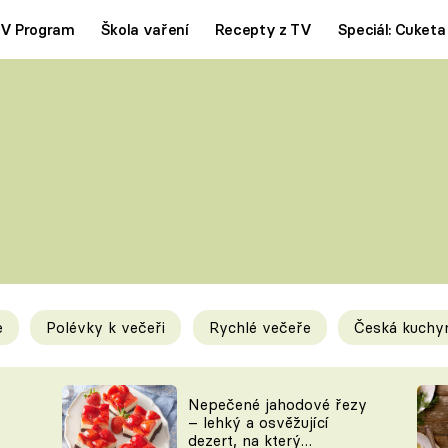
V Program
Škola vaření
Recepty z TV
Speciál: Cuketa
Polévky
Saláty
ČESKÁ KLASIKA
TĚSTOVIN
SILNÉ VÝVARY
SLADKÉ
KRÉMOVÉ
BEZMASÁ J
e
Polévky k večeři
Rychlé večeře
Česká kuchy
y
Tipy a triky
Novink
Nepečené jahodové řezy
– lehký a osvěžující
dezert, na který
KAM ZA JÍDLEM
BLOG