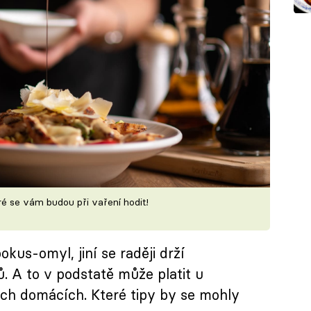
é se vám budou při vaření hodit!
kus-omyl, jiní se raději drží
 A to v podstatě může platit u
těch domácích. Které tipy by se mohly