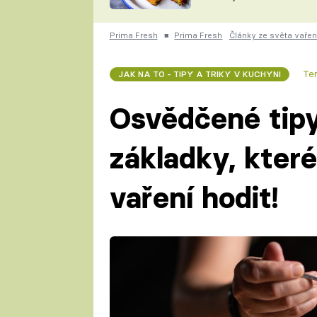
skvělý způsob, jak
ZDENĚK
zpracovat přerostlé
ČESKO NA TALÍŘI
cukety
POHLREICH
Prima Fresh
■
Prima Fresh
Články ze světa vařen
KAROLÍNA,
JAROSLAV SAPÍK
DOMÁCÍ
Te
JAK NA TO - TIPY A TRIKY V KUCHYNI
KUCHAŘKA
KAROLÍNA
KAMBERSKÁ
Osvědčené tipy
základky, kter
vaření hodit!