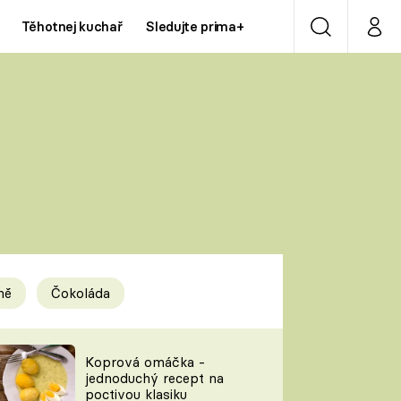
Těhotnej kuchař
Sledujte prima+
Vyhledávání
Můj p
Prima+
Y
CNN Prima NEWS
Prima ZOOM
ÍDLA
Prima LIVING
Prima Ženy
ně
Čokoláda
Prima LAJK
y
Koprová omáčka -
jednoduchý recept na
Sledujte nás
poctivou klasiku