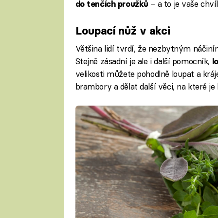
– a to je vaše chvíl
do tenčích proužků
Loupací nůž v akci
Většina lidí tvrdí, že nezbytným náčin
Stejně zásadní je ale i další pomocník,
l
velikosti můžete pohodlně loupat a kráje
brambory a dělat další věci, na které j