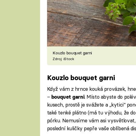
Kouzlo bouquet garni
Zdroj: iStock
Kouzlo bouquet garni
Když vám z hrnce kouká provázek, hned
–
. Místo abyste do polé
bouquet garni
kusech, prostě je svážete a „kytici“ po
také tenké plátno (má tu výhodu, že do 
pórku. Nemusíme vám asi vysvětlovat,
poslední kuličky pepře vaše oblíbená dis