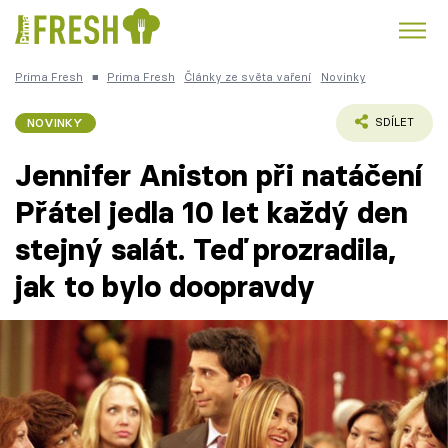
Prima Fresh
■
Prima Fresh
Články ze světa vaření
Novinky
Kuře
Polévky k večeři
Rychlé večeře
Trendy:
NOVINKY
SDÍLET
Česká kuchyně
Čokoláda
Jennifer Aniston při natáčení
Přátel jedla 10 let každý den
stejný salát. Teď prozradila,
Témata
jak to bylo doopravdy
Recepty
Články
TV Program