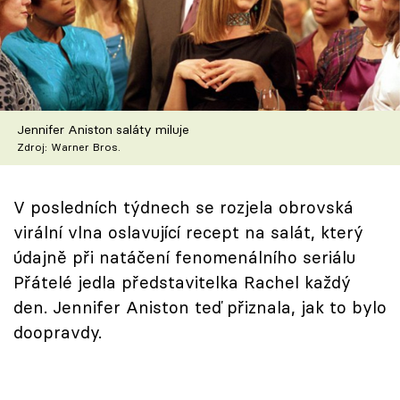
Škola vaření
Recepty z TV
Speciál: Cuketa
Jennifer Aniston saláty miluje
Těhotnej kuchař
Zdroj: Warner Bros.
Sledujte prima+
V posledních týdnech se rozjela obrovská
virální vlna oslavující recept na salát, který
Přihlášení
údajně při natáčení fenomenálního seriálu
Přátelé jedla představitelka Rachel každý
den. Jennifer Aniston teď přiznala, jak to bylo
Sledujte nás
doopravdy.