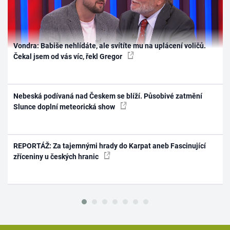
Vondra: Babiše nehlídáte, ale svítíte mu na uplácení voličů.
Čekal jsem od vás víc, řekl Gregor
Nebeská podívaná nad Českem se blíží. Působivé zatmění
Slunce doplní meteorická show
REPORTÁŽ: Za tajemnými hrady do Karpat aneb Fascinující
zříceniny u českých hranic