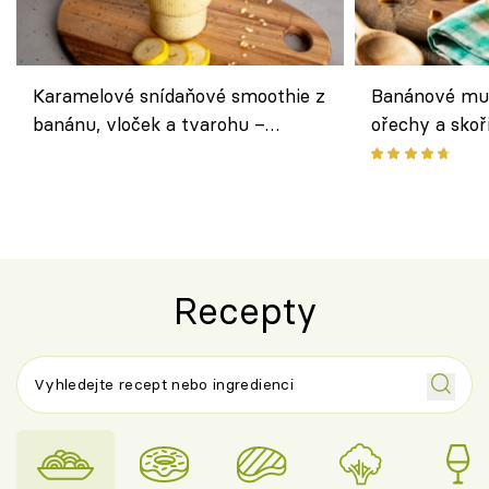
Karamelové snídaňové smoothie z
Banánové muf
banánu, vloček a tvarohu –
ořechy a skoř
snídaně do skleničky
Recepty