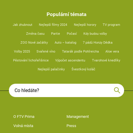
Populární témata
Jak zhubnout
Nejlepší filmy 2024
Nejlepší horory
TV program
Změna času
Partie
Počasí
Kdy budou volby
ZOO Nové začátky
Auto – katalog
7 pádů Honzy Dědka
Volby 2025
Svařené víno
Tatarák podle Pohlreicha
Aloe vera
Pěstování lichořeřišnice
Výpočet ascendentu
Tvarohové knedlíky
Nejlepší palačinky
Švestkový koláč
O FTV Prima
Management
Volná místa
Press