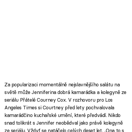
Za popularizaci momentálně nejslavnějšího salátu na
světě může Jenniferina dobrá kamarádka a kolegyně ze
seriálu Přátelé Courney Cox. V rozhovoru pro Los
Angeles Times si Courtney před lety pochvalovala
kamarádčino kuchařské umění, které předvádí. Nikdo
snad tolikrát s Jennifer neobědval jako právě kolegyně
ze seriálu. Vždyť se natáčelo celých deset let. „Ona to s