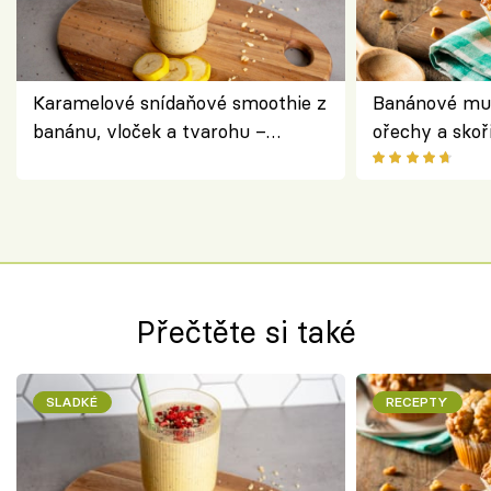
Karamelové snídaňové smoothie z
Banánové muf
banánu, vloček a tvarohu –
ořechy a skoř
snídaně do skleničky
Přečtěte si také
SLADKÉ
RECEPTY