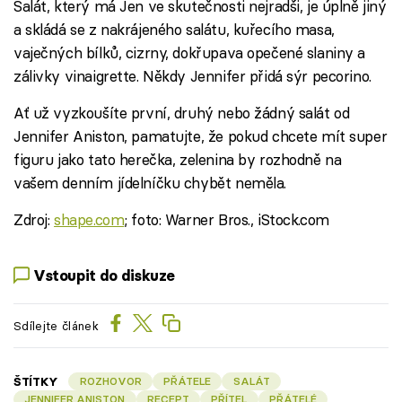
Salát, který má Jen ve skutečnosti nejradši, je úplně jiný
a skládá se z nakrájeného salátu, kuřecího masa,
vaječných bílků, cizrny, dokřupava opečené slaniny a
zálivky vinaigrette. Někdy Jennifer přidá sýr pecorino.
Ať už vyzkoušíte první, druhý nebo žádný salát od
Jennifer Aniston, pamatujte, že pokud chcete mít super
figuru jako tato herečka, zelenina by rozhodně na
vašem denním jídelníčku chybět neměla.
Zdroj:
shape.com
; foto: Warner Bros., iStock.com
Vstoupit do diskuze
Sdílejte článek
ŠTÍTKY
ROZHOVOR
PŘÁTELE
SALÁT
JENNIFER ANISTON
RECEPT
PŘÍTEL
PŘÁTELÉ