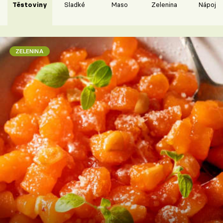
Těstoviny
Sladké
Maso
Zelenina
Nápoje
ZELENINA