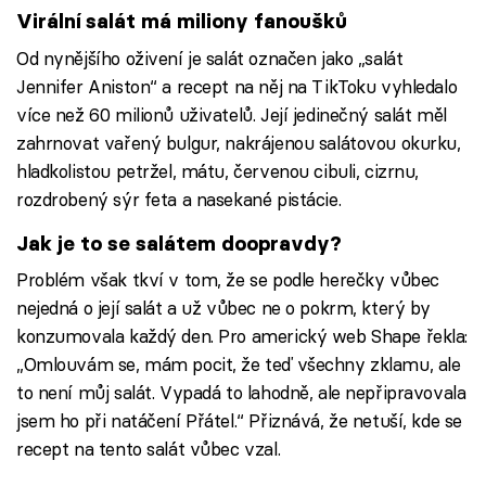
Virální salát má miliony fanoušků
Od nynějšího oživení je salát označen jako „salát
Jennifer Aniston“ a recept na něj na TikToku vyhledalo
více než 60 milionů uživatelů. Její jedinečný salát měl
zahrnovat vařený bulgur, nakrájenou salátovou okurku,
hladkolistou petržel, mátu, červenou cibuli, cizrnu,
rozdrobený sýr feta a nasekané pistácie.
Jak je to se salátem doopravdy?
Problém však tkví v tom, že se podle herečky vůbec
nejedná o její salát a už vůbec ne o pokrm, který by
konzumovala každý den. Pro americký web Shape řekla:
„Omlouvám se, mám pocit, že teď všechny zklamu, ale
to není můj salát. Vypadá to lahodně, ale nepřipravovala
jsem ho při natáčení Přátel.“ Přiznává, že netuší, kde se
recept na tento salát vůbec vzal.