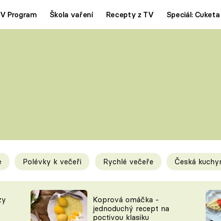
V Program
Škola vaření
Recepty z TV
Speciál: Cuketa
Polévky
Saláty
ČESKÁ KLASIKA
TĚSTOVIN
SILNÉ VÝVARY
SLADKÉ
KRÉMOVÉ
BEZMASÁ J
e
Polévky k večeři
Rychlé večeře
Česká kuchy
y
Tipy a triky
Novink
zy
Koprová omáčka -
jednoduchý recept na
poctivou klasiku
KAM ZA JÍDLEM
BLOG