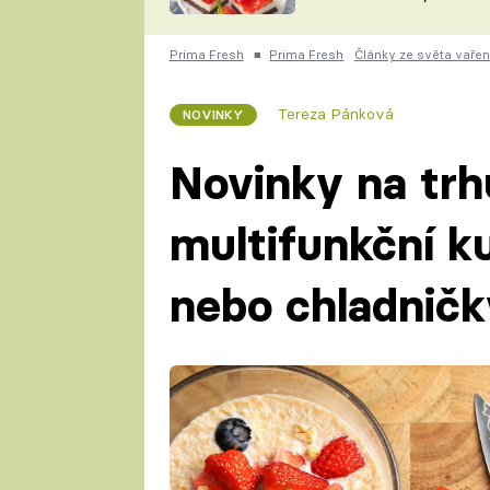
nepotřebujete troubu
ZDENĚK
ČESKO NA TALÍŘI
POHLREICH
Prima Fresh
■
Prima Fresh
Články ze světa vařen
KAROLÍNA,
JAROSLAV SAPÍK
DOMÁCÍ
Tereza Pánková
NOVINKY
KUCHAŘKA
KAROLÍNA
KAMBERSKÁ
Novinky na trhu
multifunkční k
nebo chladničk