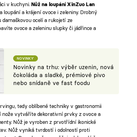
áci v kuchyni.
Nůž na loupání XinZuo Lan
oupání a krájení ovoce i zeleniny. Drobný
damaškovou ocelí a rukojetí ze
avíte ovoce a zeleninu slupky či jádřince a
NOVINKY
Novinky na trhu: výběr uzenin, nová
čokoláda a sladké, prémiové pivo
nebo snídaně ve fast foodu
rvingu, tedy oblíbené techniky v gastronomii
 nože vytváříte dekorativní prvky z ovoce a
menty. Nůž je vyroben z prvotřídní ikonické
v. Nůž vyniká tvrdostí i odolností proti