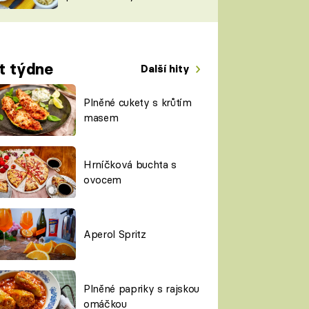
TORKY
ESH
t týdne
Další hity
Plněné cukety s krůtím
masem
Hrníčková buchta s
ovocem
Aperol Spritz
Plněné papriky s rajskou
omáčkou