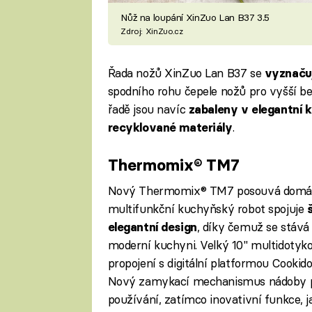
Nůž na loupání XinZuo Lan B37 3.5
Zdroj: XinZuo.cz
Řada nožů XinZuo Lan B37
se
vyznaču
spodního rohu čepele nožů pro vyšší be
řadě jsou navíc
zabaleny v elegantní k
.
recyklované materiály
Thermomix® TM7
Nový Thermomix® TM7 posouvá domácí 
multifunkční kuchyňský robot spojuje
š
, díky čemuž se stáv
elegantní design
moderní kuchyni. Velký 10" multidotykový
propojení s digitální platformou Cookido
Nový zamykací mechanismus nádoby při
používání, zatímco inovativní funkce, jak