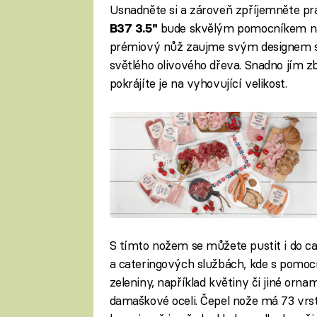
Usnadněte si a zároveň zpříjemněte pr
bude skvělým pomocníkem na l
B37 3.5"
prémiový nůž zaujme svým designem s 
světlého olivového dřeva. Snadno jím zb
pokrájíte je na vyhovující velikost.
S tímto nožem se můžete pustit i do ca
a cateringových službách, kde s pomocí
zeleniny, například květiny či jiné orna
damaškové oceli. Čepel nože má 73 vrste