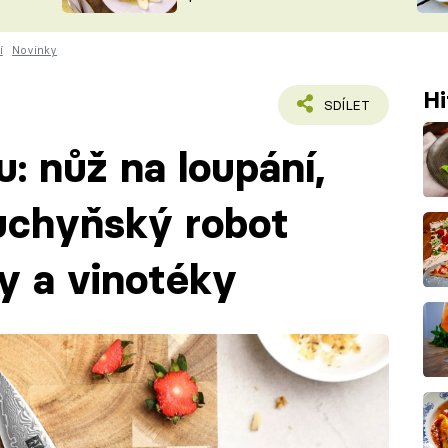
ŠÉFREDAK
VYCHYTÁVKY
í
Novinky
SOUTĚŽ FR
NA NÁKUPECH
ČASOPIS
Hi
SDÍLET
: nůž na loupání,
uchyňský robot
y a vinotéky