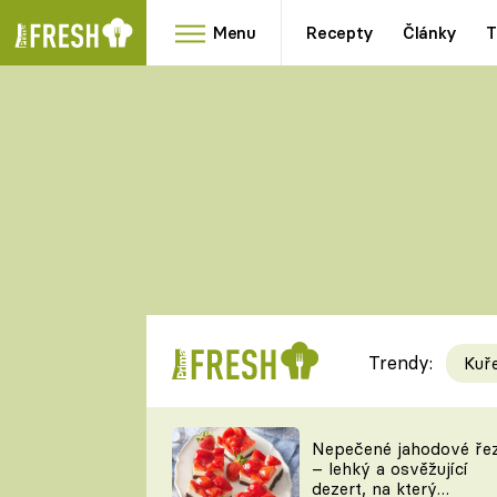
Menu
Recepty
Články
T
Oblíbené
Přílohy
recepty
HRANOLKY
HOUBY
KNEDLÍKY
DÝNĚ
KAŠE
RYCHLOVKY
Trendy:
Kuř
Populární
Videorecept
Nepečené jahodové ře
– lehký a osvěžující
kuchaři
dezert, na který
TEĎ VAŘÍ ŠÉF!