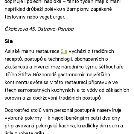
doplňuje i polední nabídka – tento týden mají k mání
například drůbeží polévku s žampiony, zapékané
těstoviny nebo vegeburger.
Čkalovova 45, Ostrava-Poruba
Sia
Asijské menu restaurace
Sia
vychází z tradičních
receptů, postupů a technologií, obohacených o
zkušenosti a invenci mezinárodního týmu šéfkuchaře
Jiřího Štifta. Různorodá gastronomie největšího
kontinentu světa se v této restauraci připravuje ve
třech samostatných kuchyních, a to vždy od základních
surovin a za dodržování tradičních postupů.
Doprostřed stolů vám personál postupně naservíruje
vybrané pokrmy – k nejoblíbeněnjším patří dva dny
připravovaná pekingská kachna, knedlíčky dim sum a
jídla z robata grilu.