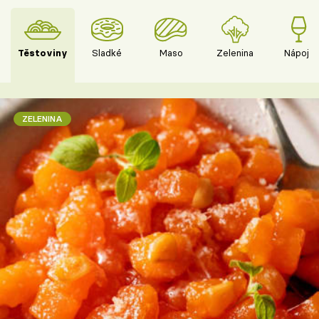
Těstoviny
Sladké
Maso
Zelenina
Nápoje
ZELENINA