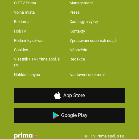
O FTV Prima
Management
Volná místa
Press
Reklama
Castingy a výzvy
HbbTV
Kontakty
Podmínky užívání
Zpracování osobních údajů
Cookies
Nápověda
Vlastník FTV Prima spol. s
Redakce
r.o.
Nahlásit chybu
Nastavení soukromí
App Store
Google Play
© FTV Prima spol. s r.o.