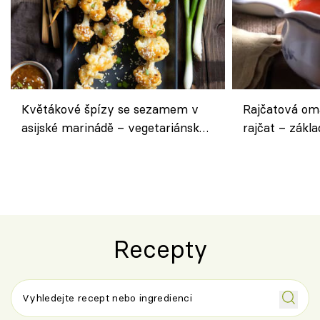
Květákové špízy se sezamem v
Rajčatová om
asijské marinádě – vegetariánská
rajčat – zákla
chuťovka z grilu
Recepty