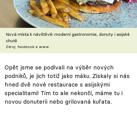
Škola vaření
Recepty z TV
Nová místa k návštěvě: moderní gastronomie, donuty i asijské
Speciál: Cuketa
chutě
Zdroj: facebook a www
Těhotnej kuchař
Sledujte prima+
Opět jsme se podívali na výběr nových
podniků, je jich totiž jako máku. Získaly si nás
hned dvě nové restaurace s asijskými
Přihlášení
specialitami! Tím to ale nekončí, máme tu i
novou donuterii nebo grilovaná kuřata.
Sledujte nás