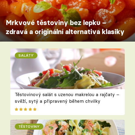
Mrkvové těstoviny bez lepku –
zdravá a originální alternativa klasiky
SALÁTY
Těstovinový salát s uzenou makrelou a rajčaty –
svěží, sytý a připravený během chvilky
TĚSTOVINY