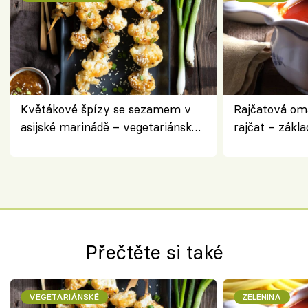
Květákové špízy se sezamem v
Rajčatová om
asijské marinádě – vegetariánská
rajčat – zákla
chuťovka z grilu
Přečtěte si také
VEGETARIÁNSKÉ
ZELENINA