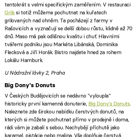
tentokrát s velmi specifickým zaměřením. V restauraci
Grils
si totiž můžeme pochutnat na kuřatech
grilovaných nad ohněm. Ta pocházejí z farmy v
Rašovicích a vyznačují se delší dobou růstu, klidně až 70
dnů. Maso má pak odlišnou kvalitu i chuť. Hlavními
tvářemi podniku jsou Markéta Libánská, Dominika
Flecková a Jiří Horák. Bistro najdete hned za rohem
Lokálu Hamburk.
U Nádražní lávky 2, Praha
Big Dony's Donuts
V Českých Budějovicích se nedávno "vyloupla"
historicky první kamenná donuterie,
Big Dony's Donuts
.
Naleznete zde širokou nabídku čerstvých donutů, na
kterých si můžete pochutnat přímo v prodejně i doma,
rádi vám je zabalí s sebou. Nechybějí příchutě jako
karamel, pistácie nebo malina. Vše doplňuje čerstvá