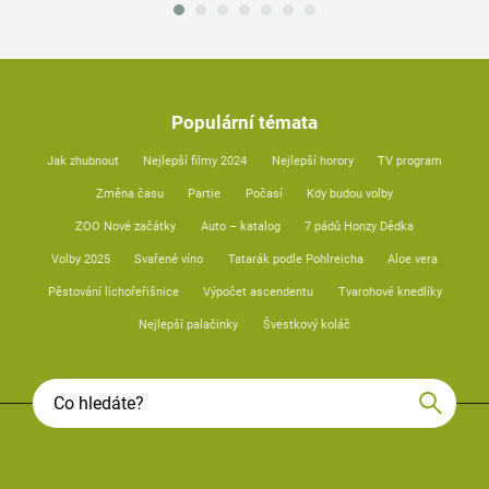
Populární témata
Jak zhubnout
Nejlepší filmy 2024
Nejlepší horory
TV program
Změna času
Partie
Počasí
Kdy budou volby
ZOO Nové začátky
Auto – katalog
7 pádů Honzy Dědka
Volby 2025
Svařené víno
Tatarák podle Pohlreicha
Aloe vera
Pěstování lichořeřišnice
Výpočet ascendentu
Tvarohové knedlíky
Nejlepší palačinky
Švestkový koláč