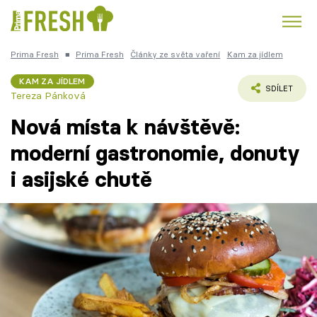
Prima Fresh
■
Prima Fresh
Články ze světa vaření
Kam za jídlem
Kuře
Polévky k večeři
Rychlé večeře
Trendy:
KAM ZA JÍDLEM
SDÍLET
Tereza Pánková
Česká kuchyně
Čokoláda
Nová místa k návštěvě:
moderní gastronomie, donuty
i asijské chutě
Témata
Recepty
Články
TV Program