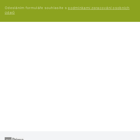
Odesláním formuláře souhlasíte s
podmínkami zpracování osobních
údajů