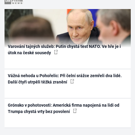
Varování tajných služeb: Putin chystá test NATO. Ve hře je i
útok na české sousedy
Vážná nehoda u Pohořelic: Při čelní srážce zemřeli dva lidé.
Další čtyři utrpěli těžká zranění
Grónsko v pohotovosti: Americká firma napojená na lidi od
Trumpa chystá vrty bez povolení