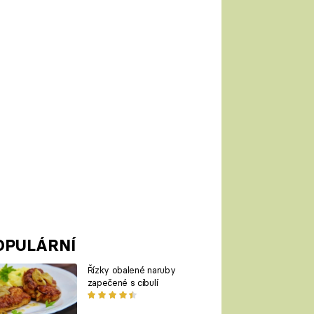
OPULÁRNÍ
Řízky obalené naruby
zapečené s cibulí