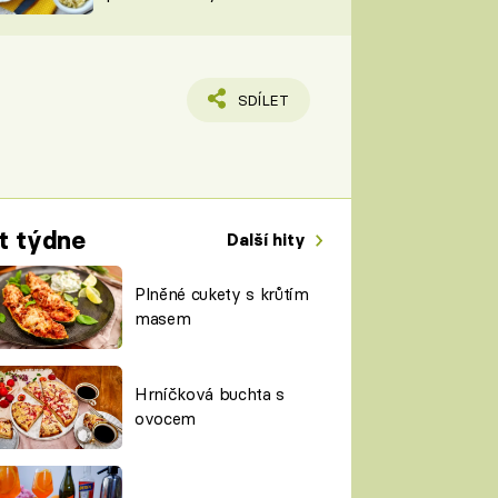
TORKY
ESH
SDÍLET
t týdne
Další hity
Plněné cukety s krůtím
masem
Hrníčková buchta s
ovocem