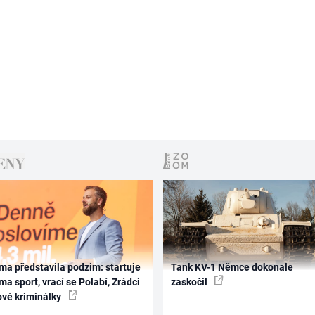
ma představila podzim: startuje
Tank KV-1 Němce dokonale
ma sport, vrací se Polabí, Zrádci
zaskočil
ové kriminálky