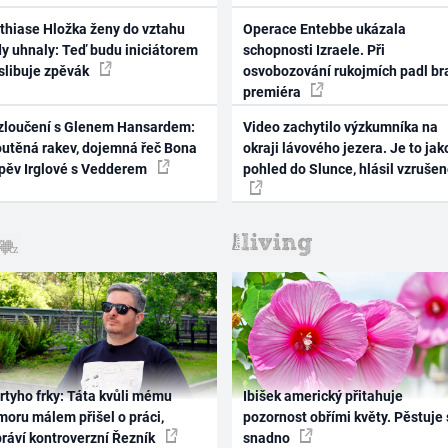
thiase Hložka ženy do vztahu
Operace Entebbe ukázala
dy uhnaly: Teď budu iniciátorem
schopnosti Izraele. Při
 slibuje zpěvák
osvobozování rukojmích padl br
premiéra
zloučení s Glenem Hansardem:
Video zachytilo výzkumníka na
outěná rakev, dojemná řeč Bona
okraji lávového jezera. Je to jak
zpěv Irglové s Vedderem
pohled do Slunce, hlásil vzruše
rtyho frky: Táta kvůli mému
Ibišek americký přitahuje
oru málem přišel o práci,
pozornost obřími květy. Pěstuje 
práví kontroverzní Řezník
snadno