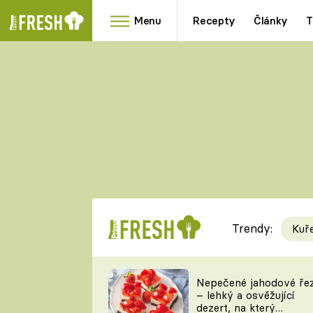
Menu
Recepty
Články
T
Oblíbené
Přílohy
recepty
HRANOLKY
HOUBY
KNEDLÍKY
DÝNĚ
KAŠE
RYCHLOVKY
Trendy:
Kuř
Populární
Videorecept
Nepečené jahodové ře
– lehký a osvěžující
kuchaři
dezert, na který
TEĎ VAŘÍ ŠÉF!