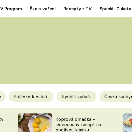
V Program
Škola vaření
Recepty z TV
Speciál: Cuketa
Polévky
Saláty
ČESKÁ KLASIKA
TĚSTOVIN
SILNÉ VÝVARY
SLADKÉ
KRÉMOVÉ
BEZMASÁ J
e
Polévky k večeři
Rychlé večeře
Česká kuchy
y
Tipy a triky
Novink
zy
Koprová omáčka -
jednoduchý recept na
poctivou klasiku
KAM ZA JÍDLEM
BLOG