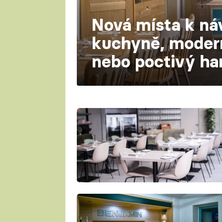
Nová místa k ná
kuchyně, modern
nebo poctivý h