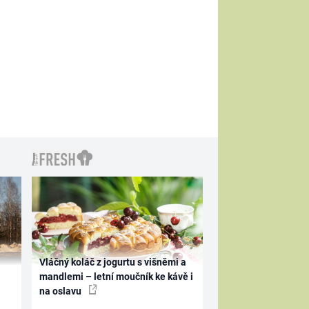
Vláčný koláč z jogurtu s višněmi a
mandlemi – letní moučník ke kávě i
na oslavu