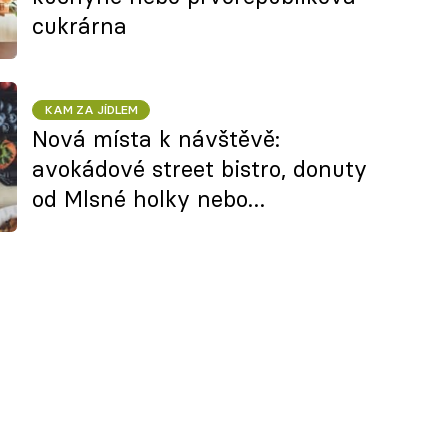
cukrárna
KAM ZA JÍDLEM
Nová místa k návštěvě:
avokádové street bistro, donuty
od Mlsné holky nebo
Barcelounoc