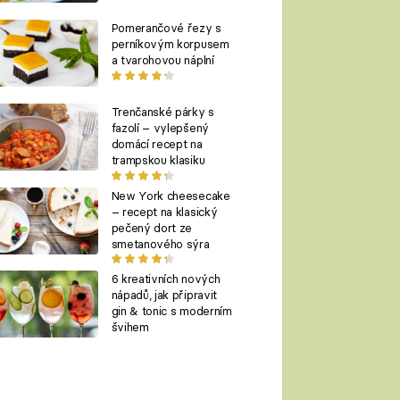
Pomerančové řezy s
perníkovým korpusem
a tvarohovou náplní
Trenčanské párky s
fazolí – vylepšený
domácí recept na
trampskou klasiku
New York cheesecake
– recept na klasický
pečený dort ze
smetanového sýra
6 kreativních nových
nápadů, jak připravit
gin & tonic s moderním
švihem