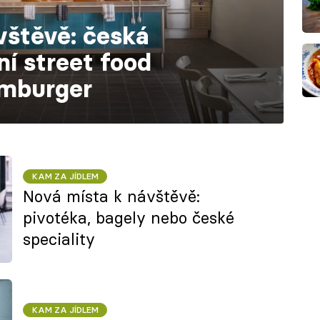
vštěvě: česká
í street food
amburger
KAM ZA JÍDLEM
Nová místa k návštěvě:
pivotéka, bagely nebo české
speciality
KAM ZA JÍDLEM