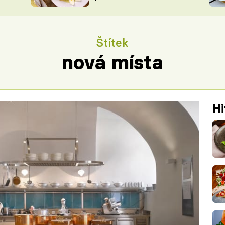
ŠÉFREDAK
VYCHYTÁVKY
SOUTĚŽ FR
NA NÁKUPECH
Štítek
ČASOPIS
nová místa
Hi