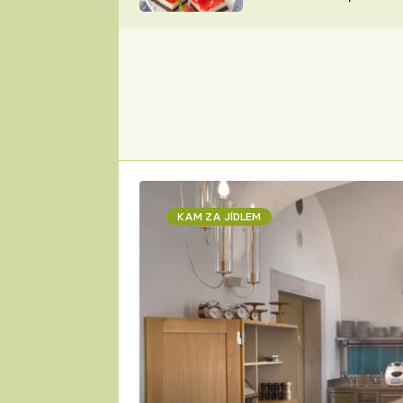
nepotřebujete troubu
ZDENĚK
ČESKO NA TALÍŘI
POHLREICH
KAROLÍNA,
JAROSLAV SAPÍK
DOMÁCÍ
KUCHAŘKA
KAROLÍNA
KAMBERSKÁ
KAM ZA JÍDLEM