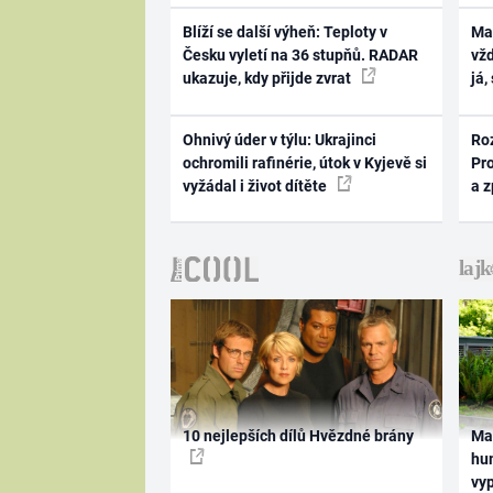
Blíží se další výheň: Teploty v
Ma
Česku vyletí na 36 stupňů. RADAR
vž
ukazuje, kdy přijde zvrat
já,
Ohnivý úder v týlu: Ukrajinci
Ro
ochromili rafinérie, útok v Kyjevě si
Pr
vyžádal i život dítěte
a 
10 nejlepších dílů Hvězdné brány
Ma
hum
vy