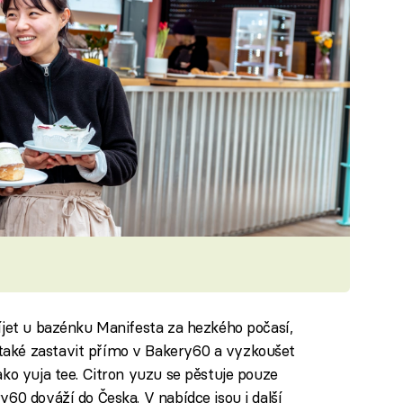
íjet u bazénku Manifesta za hezkého počasí,
aké zastavit přímo v Bakery60 a vyzkoušet
ako yuja tee. Citron yuzu se pěstuje pouze
60 dováží do Česka. V nabídce jsou i další