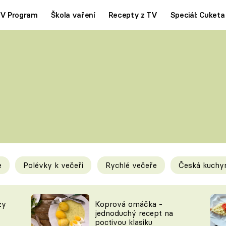
V Program
Škola vaření
Recepty z TV
Speciál: Cuketa
Polévky
Saláty
ČESKÁ KLASIKA
TĚSTOVIN
SILNÉ VÝVARY
SLADKÉ
KRÉMOVÉ
BEZMASÁ J
e
Polévky k večeři
Rychlé večeře
Česká kuchy
y
Tipy a triky
Novink
zy
Koprová omáčka -
jednoduchý recept na
poctivou klasiku
KAM ZA JÍDLEM
BLOG