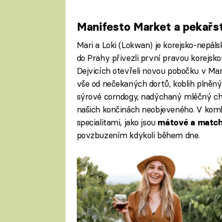
Manifesto Market a pekařs
Mari a Loki (Lokwan) je korejsko-nepáls
do Prahy přivezli první pravou korejs
Dejvicích otevřeli novou pobočku v Man
vše od nečekaných dortů, koblih plněný
sýrové corndogy, nadýchaný mléčný chl
našich končinách neobjeveného. V komb
specialitami, jako jsou
mátové a matcha
povzbuzením kdykoli během dne.