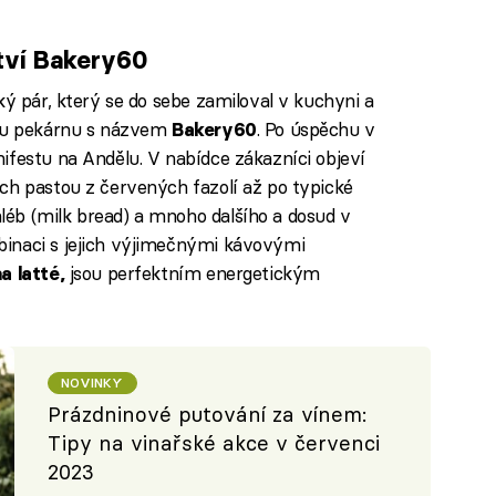
tví Bakery60
ký pár, který se do sebe zamiloval v kuchyni a
kou pekárnu s názvem
. Po úspěchu v
Bakery60
ifestu na Andělu. V nabídce zákazníci objeví
ch pastou z červených fazolí až po typické
éb (milk bread) a mnoho dalšího a dosud v
inaci s jejich výjimečnými kávovými
jsou perfektním energetickým
 latté,
NOVINKY
Prázdninové putování za vínem:
Tipy na vinařské akce v červenci
2023