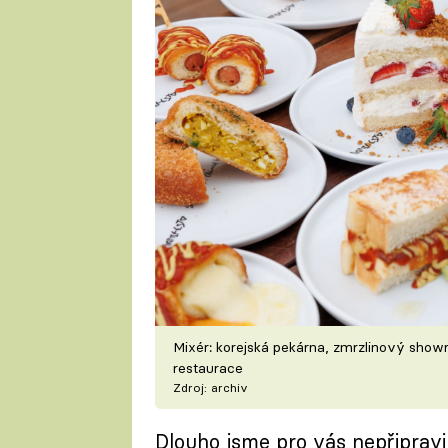
Mixér: korejská pekárna, zmrzlinový sh
restaurace
Zdroj: archiv
Dlouho jsme pro vás nepřipravi