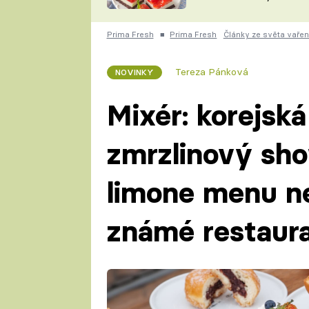
nepotřebujete troubu
ZDENĚK
ČESKO NA TALÍŘI
POHLREICH
Prima Fresh
■
Prima Fresh
Články ze světa vařen
KAROLÍNA,
JAROSLAV SAPÍK
DOMÁCÍ
Tereza Pánková
NOVINKY
KUCHAŘKA
KAROLÍNA
KAMBERSKÁ
Mixér: korejská
zmrzlinový sh
limone menu ne
známé restaur