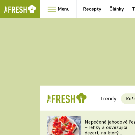
Menu
Recepty
Články
T
Oblíbené
Přílohy
recepty
HRANOLKY
HOUBY
KNEDLÍKY
DÝNĚ
KAŠE
RYCHLOVKY
Trendy:
Kuř
Populární
Videorecept
Nepečené jahodové ře
– lehký a osvěžující
kuchaři
dezert, na který
TEĎ VAŘÍ ŠÉF!