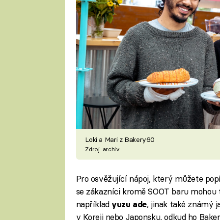
Loki a Mari z Bakery60
Zdroj: archiv
Pro osvěžující nápoj, který můžete pop
se zákazníci kromě SOOT baru mohou t
například
, jinak také známý j
yuzu ade
v Koreji nebo Japonsku, odkud ho Bakery