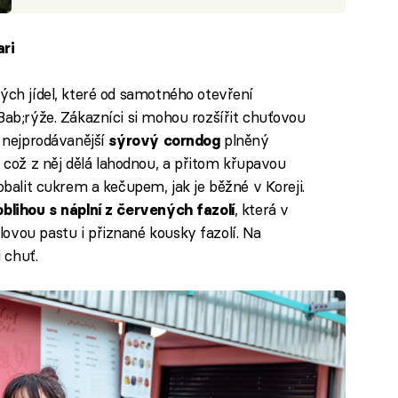
ari
kých jídel, které od samotného otevření
Bab;rýže. Zákazníci si mohou rozšířit chuťovou
é nejprodávanější
plněný
sýrový corndog
ož z něj dělá lahodnou, a přitom křupavou
obalit cukrem a kečupem, jak je běžné v Koreji.
, která v
oblihou s náplní z červených fazolí
ovou pastu i přiznané kousky fazolí. Na
 chuť.