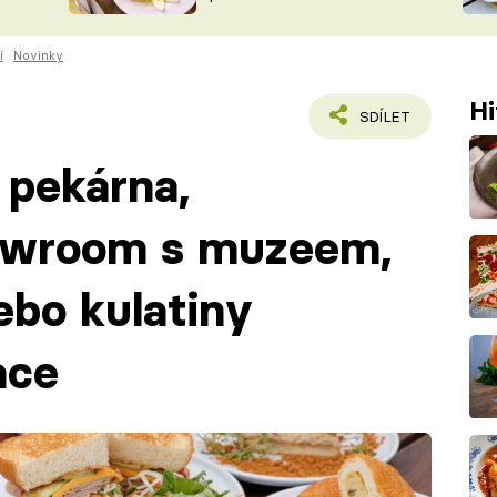
ŠÉFREDAK
VYCHYTÁVKY
í
Novinky
SOUTĚŽ FR
NA NÁKUPECH
ČASOPIS
Hi
SDÍLET
 pekárna,
owroom s muzeem,
bo kulatiny
ace