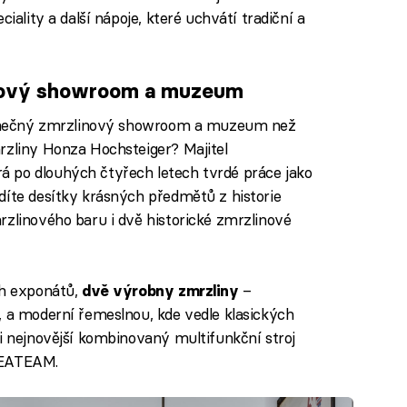
iality a další nápoje, které uchvátí tradiční a
nový showroom a muzeum
jedinečný zmrzlinový showroom a muzeum než
rzliny Honza Hochsteiger? Majitel
á po dlouhých čtyřech letech tvrdé práce jako
díte desítky krásných předmětů z historie
rzlinového baru i dvě historické zmrzlinové
ch exponátů,
–
dvě výrobny zmrzliny
, a moderní řemeslnou, kde vedle klasických
 i nejnovější kombinovaný multifunkční stroj
CEATEAM.