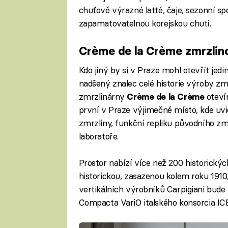
chuťově výrazné latté, čaje, sezonní spec
zapamatovatelnou korejskou chutí.
Crème de la Crème zmrzli
Kdo jiný by si v Praze mohl otevřít 
nadšený znalec celé historie výroby zm
zmrzlinárny
otevír
Crème de la Crème
první v Praze výjimečné místo, kde uvi
zmrzliny, funkční repliku původního zm
laboratoře.
Prostor nabízí více než 200 historický
historickou, zasazenou kolem roku 1910
vertikálních výrobníků Carpigiani bude
Compacta VariO italského konsorcia I