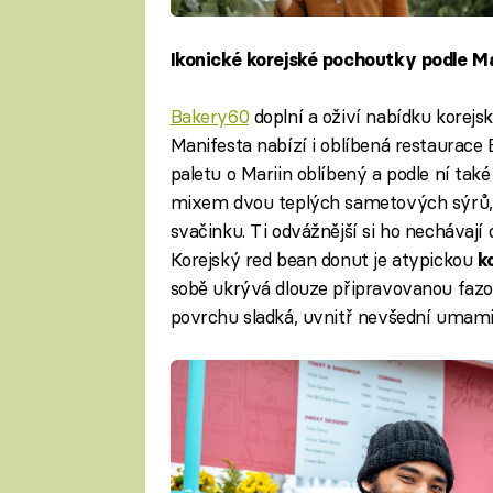
Ikonické korejské pochoutky podle M
Bakery60
doplní a oživí nabídku korejs
Manifesta nabízí i oblíbená restaurace 
paletu o Mariin oblíbený a podle ní tak
mixem dvou teplých sametových sýrů, c
svačinku. Ti odvážnější si ho nechávají 
Korejský red bean donut je atypickou
k
sobě ukrývá dlouze připravovanou fazol
povrchu sladká, uvnitř nevšední umami