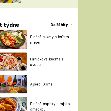
TORKY
ESH
t týdne
Další hity
Plněné cukety s krůtím
masem
Hrníčková buchta s
ovocem
Aperol Spritz
Plněné papriky s rajskou
omáčkou