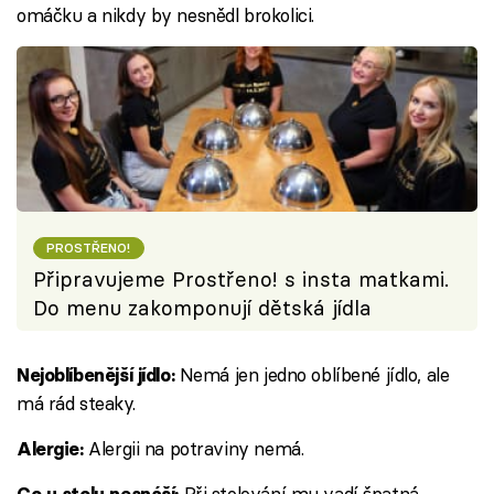
omáčku a nikdy by nesnědl brokolici.
PROSTŘENO!
Připravujeme Prostřeno! s insta matkami.
Do menu zakomponují dětská jídla
Nemá jen jedno oblíbené jídlo, ale
Nejoblíbenější jídlo:
má rád steaky.
Alergii na potraviny nemá.
Alergie:
Při stolování mu vadí špatná
Co u stolu nesnáší: