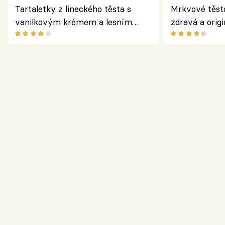
Tartaletky z lineckého těsta s
Mrkvové těst
vanilkovým krémem a lesním
zdravá a origi
ovocem podle Bread Society
klasiky