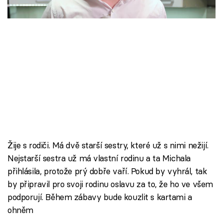
Škola vaření
Recepty z TV
Speciál: Cuketa
Těhotnej kuchař
Sledujte prima+
Přihlášení
Žije s rodiči. Má dvě starší sestry, které už s nimi nežijí.
Nejstarší sestra už má vlastní rodinu a ta Michala
přihlásila, protože prý dobře vaří. Pokud by vyhrál, tak
Sledujte nás
by připravil pro svoji rodinu oslavu za to, že ho ve všem
podporují. Během zábavy bude kouzlit s kartami a
ohněm