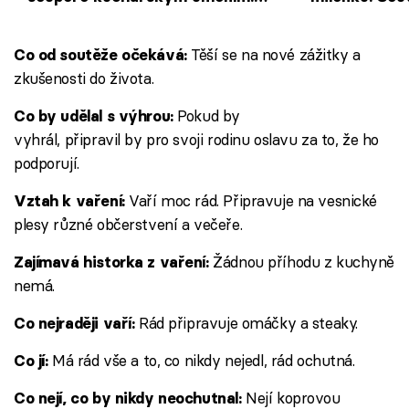
Františkovi se udělá špatně
důchodce ka
Těší se na nové zážitky a
Co od soutěže očekává:
zkušenosti do života.
Pokud by
Co by udělal s výhrou:
vyhrál, připravil by pro svoji rodinu oslavu za to, že ho
podporují.
Vaří moc rád. Připravuje na vesnické
Vztah k vaření:
plesy různé občerstvení a večeře.
Žádnou příhodu z kuchyně
Zajímavá historka z vaření:
nemá.
Rád připravuje omáčky a steaky.
Co nejraději vaří:
Má rád vše a to, co nikdy nejedl, rád ochutná.
Co jí:
Nejí koprovou
Co nejí, co by nikdy neochutnal: