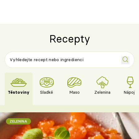
Recepty
Těstoviny
Sladké
Maso
Zelenina
Nápoje
ZELENINA