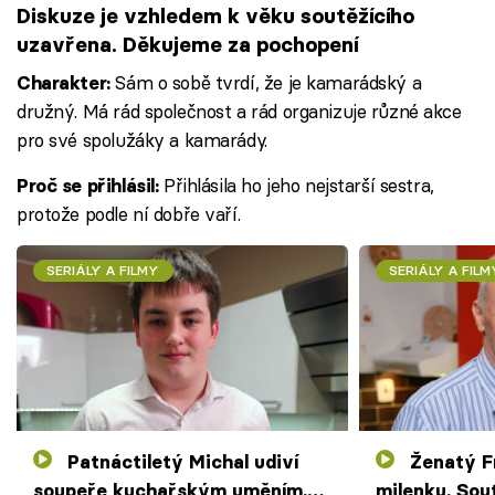
Diskuze je vzhledem k věku soutěžícího
uzavřena. Děkujeme za pochopení
Sám o sobě tvrdí, že je kamarádský a
Charakter:
družný. Má rád společnost a rád organizuje různé akce
pro své spolužáky a kamarády.
Přihlásila ho jeho nejstarší sestra,
Proč se přihlásil:
protože podle ní dobře vaří.
SERIÁLY A FILMY
SERIÁLY A FILM
Patnáctiletý Michal udiví
Ženatý František ukáže
soupeře kuchařským uměním.
milenku. Sout