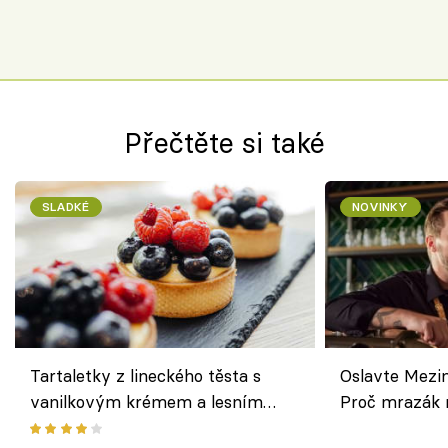
Přečtěte si také
SLADKÉ
NOVINKY
Tartaletky z lineckého těsta s
Oslavte Mezin
vanilkovým krémem a lesním
Proč mrazák n
ovocem podle Bread Society
horku vsadit 