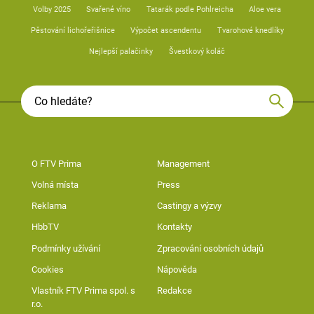
Volby 2025
Svařené víno
Tatarák podle Pohlreicha
Aloe vera
Pěstování lichořeřišnice
Výpočet ascendentu
Tvarohové knedlíky
Nejlepší palačinky
Švestkový koláč
O FTV Prima
Management
Volná místa
Press
Reklama
Castingy a výzvy
HbbTV
Kontakty
Podmínky užívání
Zpracování osobních údajů
Cookies
Nápověda
Vlastník FTV Prima spol. s
Redakce
r.o.