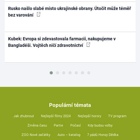
Rusko našlo slabé místo ukrajinské obrany. Útočit může téměř
bez varování
Kubek: Evropa si zdevastovala farmacii, nakupujeme v
Bangladéši. Vojtěch ničí zdravotnictví
Populární témata
Jak zhubnout
Nejlepší filmy 2024
Nejlepší horory
TV program
Změna času
Partie
Počasí
Kdy budou volby
ZOO Nové začátky
Auto – katalog
7 pádů Honzy Dědka