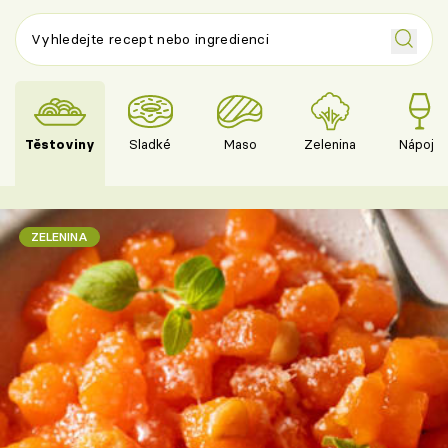
Těstoviny
Sladké
Maso
Zelenina
Nápoje
ZELENINA