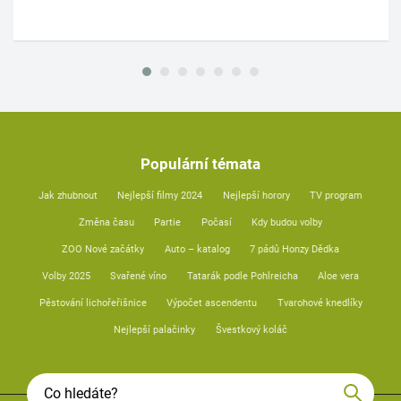
Populární témata
Jak zhubnout
Nejlepší filmy 2024
Nejlepší horory
TV program
Změna času
Partie
Počasí
Kdy budou volby
ZOO Nové začátky
Auto – katalog
7 pádů Honzy Dědka
Volby 2025
Svařené víno
Tatarák podle Pohlreicha
Aloe vera
Pěstování lichořeřišnice
Výpočet ascendentu
Tvarohové knedlíky
Nejlepší palačinky
Švestkový koláč