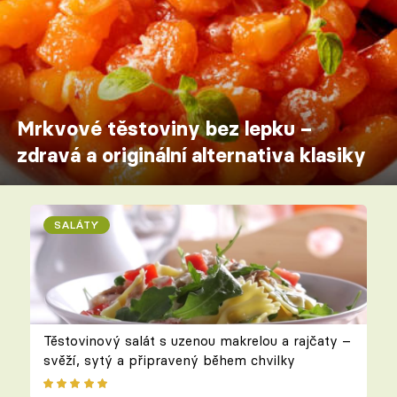
Mrkvové těstoviny bez lepku –
zdravá a originální alternativa klasiky
SALÁTY
Těstovinový salát s uzenou makrelou a rajčaty –
svěží, sytý a připravený během chvilky