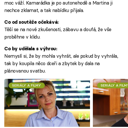
moc váží. Kamarádka je po autonehodě a Martina ji
nechce zklamat, a tak nabídku přijala.
Co od soutěže očekává:
Těší se na nové zkušenosti, zábavu a doufá, že vše
proběhne v klidu.
Co by udělala s výhrou:
Nemyslí si, že by mohla vyhrát, ale pokud by vyhrála,
tak by koupila něco dceři a zbytek by dala na
plánovanou svatbu.
SERIÁLY A FILMY
SERIÁLY A FILM