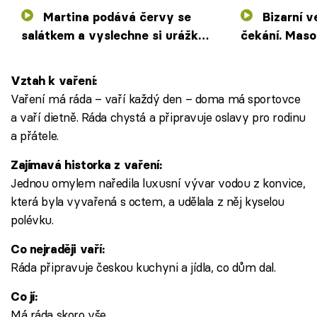
Martina podává červy se
Bizarní večer u Majka plný
salátkem a vyslechne si urážky.
čekání. Mas
Jarda se jídla skoro nedotkne
troubě a spl
Vztah k vaření:
Vaření má ráda – vaří každý den – doma má sportovce
a vaří dietně. Ráda chystá a připravuje oslavy pro rodinu
a přátele.
Zajímavá historka z vaření:
Jednou omylem naředila luxusní vývar vodou z konvice,
která byla vyvařená s octem, a udělala z něj kyselou
polévku.
Co nejraději vaří:
Ráda připravuje českou kuchyni a jídla, co dům dal.
Co jí:
Má ráda skoro vše.