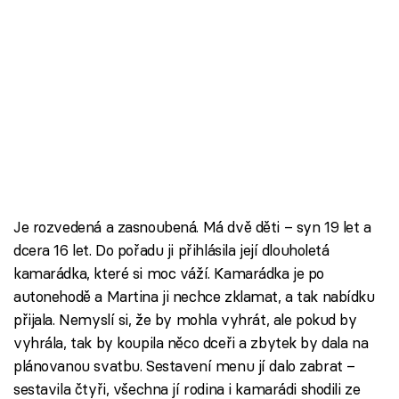
Škola vaření
Recepty z TV
Speciál: Cuketa
Těhotnej kuchař
Sledujte prima+
Je rozvedená a zasnoubená. Má dvě děti – syn 19 let a
Přihlášení
dcera 16 let. Do pořadu ji přihlásila její dlouholetá
kamarádka, které si moc váží. Kamarádka je po
autonehodě a Martina ji nechce zklamat, a tak nabídku
Sledujte nás
přijala. Nemyslí si, že by mohla vyhrát, ale pokud by
vyhrála, tak by koupila něco dceři a zbytek by dala na
plánovanou svatbu. Sestavení menu jí dalo zabrat –
sestavila čtyři, všechna jí rodina i kamarádi shodili ze