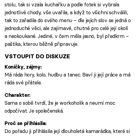
stolu, tak si vzala kuchařku a podle fotek si vybrala
jednotlivé chody, vše uvařila, a když to všichni schválili,
tak to zařadila do svého menu – dle jejich slov se jedná o
jednoduché věci, ale zajímavé, chutné pro celé její okolí
a neokoukané. Jediné, v čem měla jasno, byl předkrm –
paštika, kterou běžně připravuje.
VSTOUPIT DO DISKUZE
Koníčky, zájmy:
Má ráda hory, kolo, hudbu a tanec. Baví ji její práce a má
ráda své přátele.
Charakter:
Sama o sobě tvrdí, že je workoholik a neumí moc
odpočívat. Je společenská.
Proč se přihlásila:
Do pořadu ji přihlásila její dlouholetá kamarádka, které si