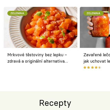
ZELENINA
ZELENINA
Mrkvové těstoviny bez lepku –
Zavařené lečo
zdravá a originální alternativa
jak uchovat l
klasiky
Recepty