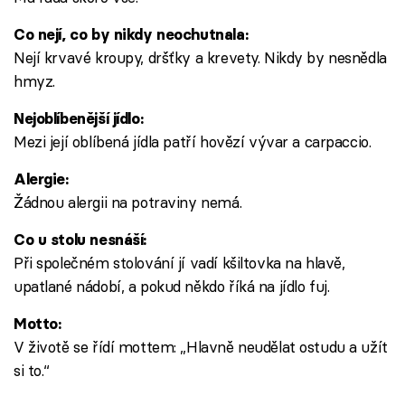
Co nejí, co by nikdy neochutnala:
Nejí krvavé kroupy, dršťky a krevety. Nikdy by nesnědla
hmyz.
Nejoblíbenější jídlo:
Mezi její oblíbená jídla patří hovězí vývar a carpaccio.
Alergie:
Žádnou alergii na potraviny nemá.
Co u stolu nesnáší:
Při společném stolování jí vadí kšiltovka na hlavě,
upatlané nádobí, a pokud někdo říká na jídlo fuj.
Motto:
V životě se řídí mottem: „Hlavně neudělat ostudu a užít
si to.“