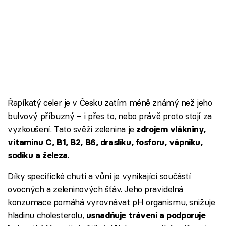
Řapíkatý celer je v Česku zatím méně známý než jeho
bulvový příbuzný – i přes to, nebo právě proto stojí za
vyzkoušení. Tato svěží zelenina je
zdrojem vlákniny,
vitaminu C, B1, B2, B6, draslíku, fosforu, vápníku,
.
sodíku a železa
Díky specifické chuti a vůni je vynikající součástí
ovocných a zeleninových šťáv. Jeho pravidelná
konzumace pomáhá vyrovnávat pH organismu, snižuje
hladinu cholesterolu,
usnadňuje trávení a podporuje