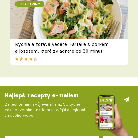
TĚSTOVINY
Rychlá a zdravá večeře: Farfalle s pórkem
a lososem, které zvládnete do 30 minut
Nejlepší recepty e-mailem
Zanechte nám svůj e-mail a až 5x týdně
vás upozorníme na to nejnovější a nejlepší
z našeho webu.