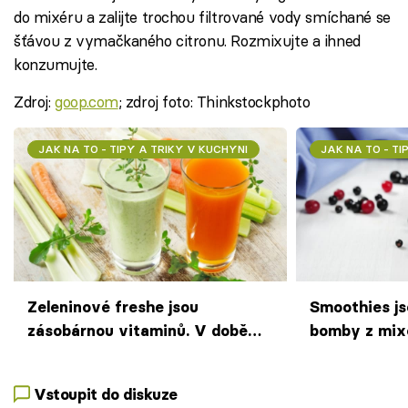
do mixéru a zalijte trochou filtrované vody smíchané se
šťávou z vymačkaného citronu. Rozmixujte a ihned
konzumujte.
Zdroj:
goop.com
; zdroj foto: Thinkstockphoto
JAK NA TO - TIPY A TRIKY V KUCHYNI
JAK NA TO - TI
Zeleninové freshe jsou
Smoothies j
zásobárnou vitaminů. V době
bomby z mix
chřipek si je dopřávejte každý
den!
Vstoupit do diskuze