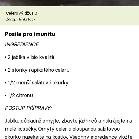
Celerový džus 3
Zdroj: Thinkstock
Posila pro imunitu
INGREDIENCE:
• 2 jablka v bio kvalitě
• 2 stonky řapíkatého celeru
• 1/2 menší salátové okurky
• 1/2 citronu
POSTUP PŘÍPRAVY:
Jablka důkladně omyjte, zbavte jádřinců a nakrájejte na
malé kostičky. Omytý celer a oloupanou salátovou
okurku nasekejte na kostky. Všechny ingredience vložte