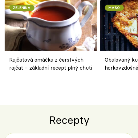
ZELENINA
MASO
Rajčatová omáčka z čerstvých
Obalovaný kuř
rajčat – základní recept plný chuti
horkovzdušné 
novém pojetí
Olivera
Recepty