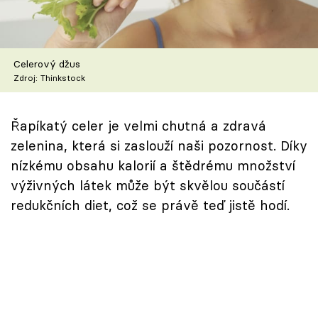
Škola vaření
Recepty z TV
Celerový džus
Zdroj: Thinkstock
Speciál: Cuketa
Těhotnej kuchař
Řapíkatý celer je velmi chutná a zdravá
zelenina, která si zaslouží naši pozornost. Díky
Sledujte prima+
nízkému obsahu kalorií a štědrému množství
výživných látek může být skvělou součástí
Přihlášení
redukčních diet, což se právě teď jistě hodí.
Sledujte nás