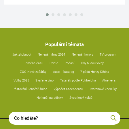
Populární témata
Jak zhubnout
Nejlepší filmy 2024
Nejlepší horory
TV program
Změna času
Partie
Počasí
Kdy budou volby
ZOO Nové začátky
Auto – katalog
7 pádů Honzy Dědka
Volby 2025
Svařené víno
Tatarák podle Pohlreicha
Aloe vera
Pěstování lichořeřišnice
Výpočet ascendentu
Tvarohové knedlíky
Nejlepší palačinky
Švestkový koláč