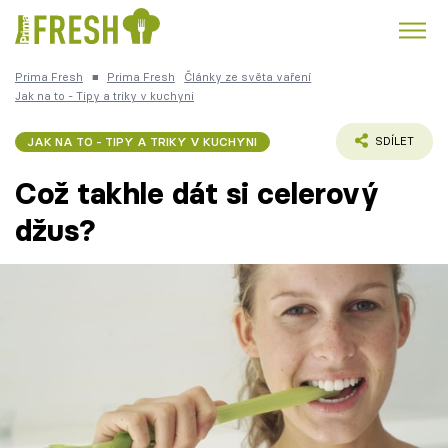
Prima Fresh
■
Prima Fresh
Články ze světa vaření
Kuře
Polévky k večeři
Rychlé večeře
Jak na to - Tipy a triky v kuchyni
Trendy:
Česká kuchyně
Čokoláda
JAK NA TO - TIPY A TRIKY V KUCHYNI
SDÍLET
Což takhle dát si celerový
džus?
Témata
Recepty
Články
TV Program