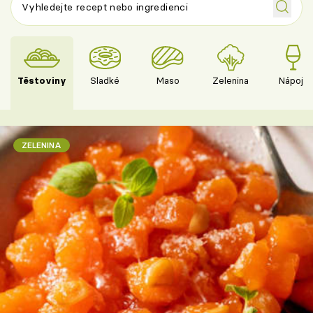
Těstoviny
Sladké
Maso
Zelenina
Nápoje
ZELENINA