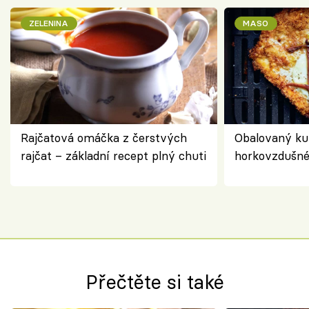
ZELENINA
MASO
Rajčatová omáčka z čerstvých
Obalovaný kuř
rajčat – základní recept plný chuti
horkovzdušné 
novém pojetí
Olivera
Přečtěte si také