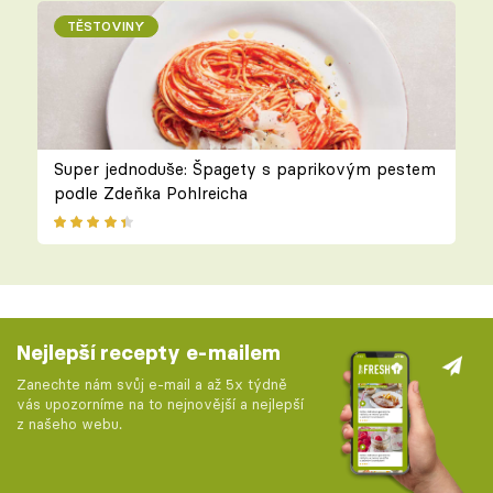
TĚSTOVINY
Super jednoduše: Špagety s paprikovým pestem
podle Zdeňka Pohlreicha
Nejlepší recepty e-mailem
Zanechte nám svůj e-mail a až 5x týdně
vás upozorníme na to nejnovější a nejlepší
z našeho webu.