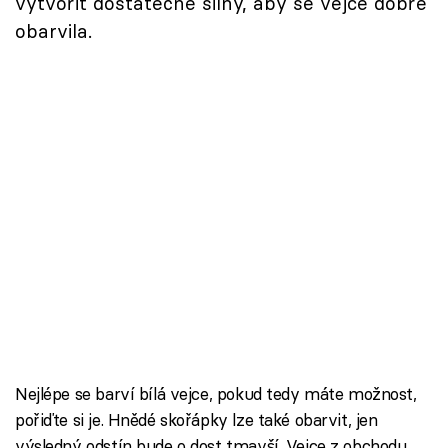
vytvořit dostatečně silný, aby se vejce dobře
obarvila.
Nejlépe se barví bílá vejce, pokud tedy máte možnost,
pořiďte si je. Hnědé skořápky lze také obarvit, jen
výsledný odstín bude o dost tmavší. Vejce z obchodu