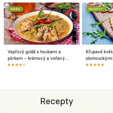
MASO
RECEPTY
Vepřový guláš s houbami a
Křupavé květ
pórkem – krémový a voňavý
olomouckými 
pokrm z jednoho hrnce
bezlepkový o
českým sýre
Recepty