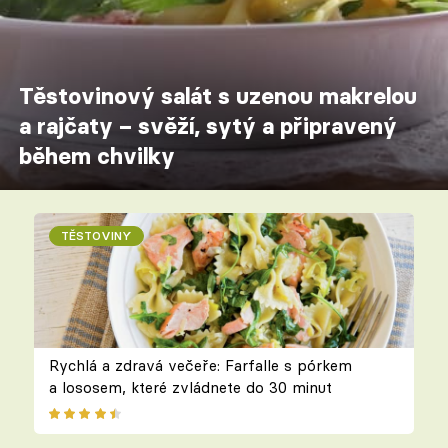
Těstovinový salát s uzenou makrelou
a rajčaty – svěží, sytý a připravený
během chvilky
TĚSTOVINY
Rychlá a zdravá večeře: Farfalle s pórkem
a lososem, které zvládnete do 30 minut