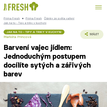
Prima Fresh
■
Prima Fresh
Články ze světa vaření
Kuře
Polévky k večeři
Rychlé večeře
Jak na to - Tipy a triky v kuchyni
Trendy:
JAK NA TO - TIPY A TRIKY V KUCHYNI
Česká kuchyně
Čokoláda
SDÍLET
Markéta Princová
Barvení vajec jídlem:
Jednoduchým postupem
docílíte sytých a zářivých
Témata
barev
Recepty
Články
TV Program