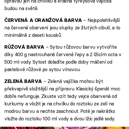
opravdu jen na chvilku a krásná tyrkysová vajíčka
budou na světě.
– Nejspolehlivější
ČERVENÁ A ORANŽOVÁ BARVA
na červené obarvení jsou slupky ze žlutých cibulí, a to
minimálně z deseti kousků.
– Sytou růžovou barvu vytvoříte
RŮŽOVÁ BARVA
díky 400 g nastrouhané červené řepy a 2 lžícím octa v
500 ml vody. Sytost doladíte podle doby máčení od
pastelové růžové po sytou vínovou.
– Zelená vajíčka mohou být
ZELENÁ BARVA
překvapivě složitější na přípravu. Klasický špenát moc
dobře nefunguje. Zkuste vzít tedy vejce obarvená od
kurkumy a vložit je na chvilku do roztoku ze zelí na
modrou barvu a nechte zaschnout. Poté je nakrátko
vložte do roztoku 100 ml vody a dvou lžic jedlé sody.