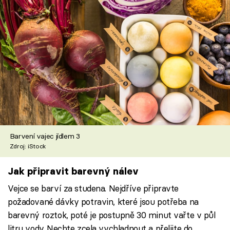
Barvení vajec jídlem 3
Zdroj: iStock
Jak připravit barevný nálev
Vejce se barví za studena. Nejdříve připravte
požadované dávky potravin, které jsou potřeba na
barevný roztok, poté je postupně 30 minut vařte v půl
litru vody. Nechte zcela vychladnout a přelijte do