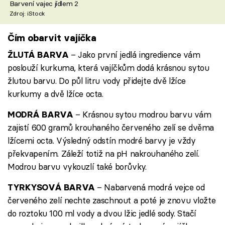
Barvení vajec jídlem 2
Zdroj: iStock
Čím obarvit vajíčka
– Jako první jedlá ingredience vám
ŽLUTÁ BARVA
poslouží kurkuma, která vajíčkům dodá krásnou sytou
žlutou barvu. Do půl litru vody přidejte dvě lžíce
kurkumy a dvě lžíce octa.
– Krásnou sytou modrou barvu vám
MODRÁ BARVA
zajistí 600 gramů krouhaného červeného zelí se dvěma
lžícemi octa. Výsledný odstín modré barvy je vždy
překvapením. Záleží totiž na pH nakrouhaného zelí.
Modrou barvu vykouzlí také borůvky.
– Nabarvená modrá vejce od
TYRKYSOVÁ BARVA
červeného zelí nechte zaschnout a poté je znovu vložte
do roztoku 100 ml vody a dvou lžic jedlé sody. Stačí