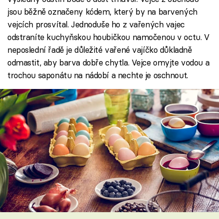
jsou běžně označeny kódem, který by na barvených
vejcích prosvítal. Jednoduše ho z vařených vajec
odstraníte kuchyňskou houbičkou namočenou v octu. V
neposlední řadě je důležité vařené vajíčko důkladně
odmastit, aby barva dobře chytla. Vejce omyjte vodou a
trochou saponátu na nádobí a nechte je oschnout.