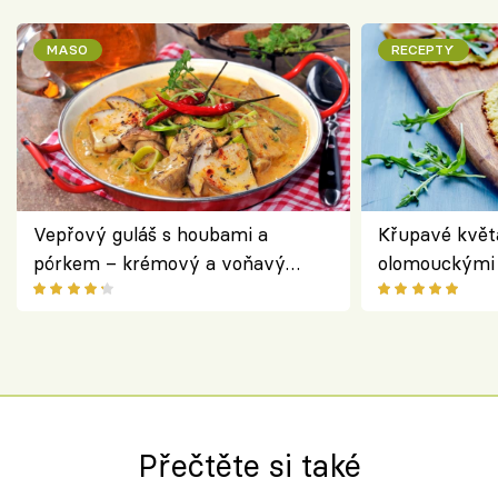
MASO
RECEPTY
Vepřový guláš s houbami a
Křupavé květ
pórkem – krémový a voňavý
olomouckými 
pokrm z jednoho hrnce
bezlepkový o
českým sýre
Přečtěte si také