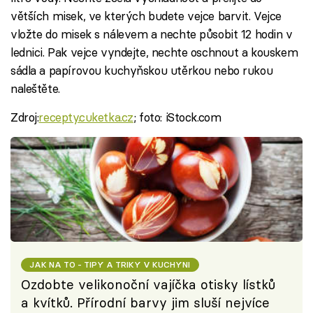
větších misek, ve kterých budete vejce barvit. Vejce
vložte do misek s nálevem a nechte působit 12 hodin v
lednici. Pak vejce vyndejte, nechte oschnout a kouskem
sádla a papírovou kuchyňskou utěrkou nebo rukou
naleštěte.
Zdroj:
recepty.cuketka.cz
; foto: iStock.com
JAK NA TO - TIPY A TRIKY V KUCHYNI
Ozdobte velikonoční vajíčka otisky lístků
a kvítků. Přírodní barvy jim sluší nejvíce