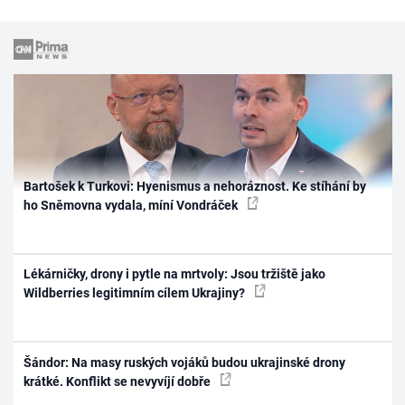
Bartošek k Turkovi: Hyenismus a nehoráznost. Ke stíhání by
ho Sněmovna vydala, míní Vondráček
Lékárničky, drony i pytle na mrtvoly: Jsou tržiště jako
Wildberries legitimním cílem Ukrajiny?
Šándor: Na masy ruských vojáků budou ukrajinské drony
krátké. Konflikt se nevyvíjí dobře