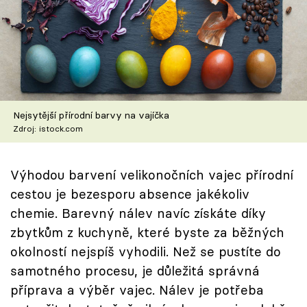
Škola vaření
Recepty z TV
Speciál: Cuketa
Těhotnej kuchař
Nejsytější přírodní barvy na vajíčka
Zdroj: istock.com
Sledujte prima+
Výhodou barvení velikonočních vajec přírodní
Přihlášení
cestou je bezesporu absence jakékoliv
chemie. Barevný nálev navíc získáte díky
zbytkům z kuchyně, které byste za běžných
Sledujte nás
okolností nejspíš vyhodili. Než se pustíte do
samotného procesu, je důležitá správná
příprava a výběr vajec. Nálev je potřeba