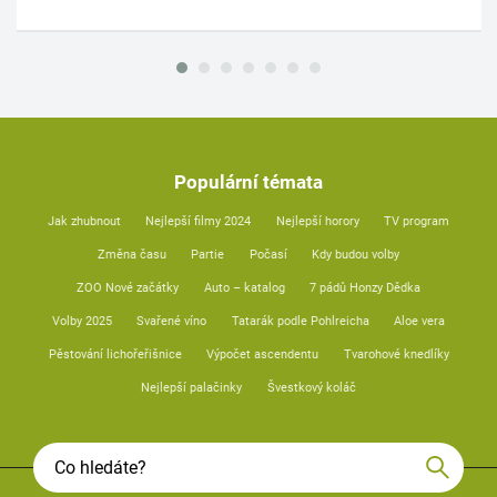
Populární témata
Jak zhubnout
Nejlepší filmy 2024
Nejlepší horory
TV program
Změna času
Partie
Počasí
Kdy budou volby
ZOO Nové začátky
Auto – katalog
7 pádů Honzy Dědka
Volby 2025
Svařené víno
Tatarák podle Pohlreicha
Aloe vera
Pěstování lichořeřišnice
Výpočet ascendentu
Tvarohové knedlíky
Nejlepší palačinky
Švestkový koláč