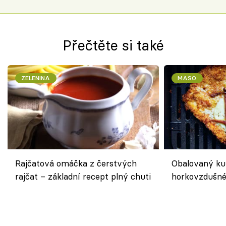
Přečtěte si také
ZELENINA
MASO
Rajčatová omáčka z čerstvých
Obalovaný kuř
rajčat – základní recept plný chuti
horkovzdušné 
novém pojetí
Olivera