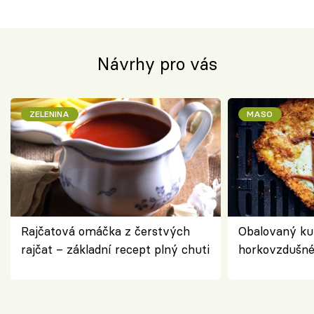
Návrhy pro vás
ZELENINA
MASO
Rajčatová omáčka z čerstvých
Obalovaný kuř
rajčat – základní recept plný chuti
horkovzdušné 
novém pojetí
Olivera