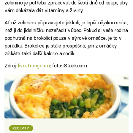
zeleninu je potřeba zpracovat do šesti dnů od koupi, aby
vám dokázala dát vitamíny a živiny.
Ať už zeleninu připravujete jakkoli, je lepší nějakou sníst,
než ji do jídelníčku nezařadit vůbec. Pokud si vaše rodina
pochutná na brokolici pouze v sýrové omáčce, je to v
pořádku. Brokolice je stále prospěšná, jen z omáčky
získáte také další kalorie a sodík.
Zdroj:
livestrong.com
; foto: iStock.com
RECEPTY