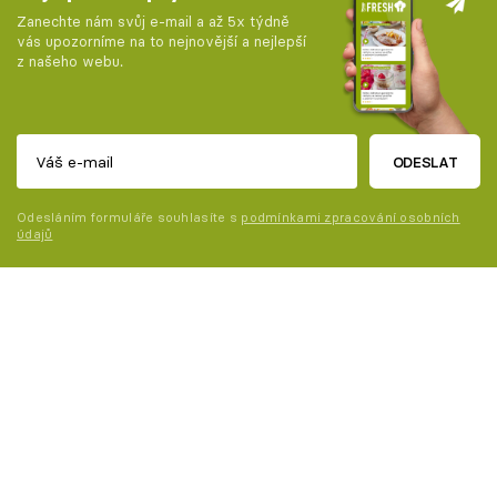
Zanechte nám svůj e-mail a až 5x týdně
vás upozorníme na to nejnovější a nejlepší
z našeho webu.
ODESLAT
Odesláním formuláře souhlasíte s
podmínkami zpracování osobních
údajů