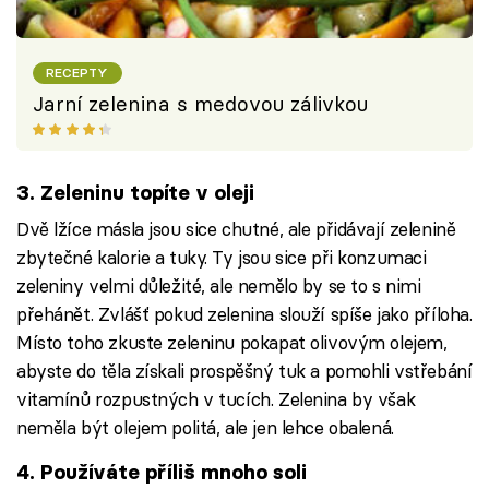
RECEPTY
Jarní zelenina s medovou zálivkou
3. Zeleninu topíte v oleji
Dvě lžíce másla jsou sice chutné, ale přidávají zelenině
zbytečné kalorie a tuky. Ty jsou sice při konzumaci
zeleniny velmi důležité, ale nemělo by se to s nimi
přehánět. Zvlášť pokud zelenina slouží spíše jako příloha.
Místo toho zkuste zeleninu pokapat olivovým olejem,
abyste do těla získali prospěšný tuk a pomohli vstřebání
vitamínů rozpustných v tucích. Zelenina by však
neměla být olejem politá, ale jen lehce obalená.
4. Používáte příliš mnoho soli