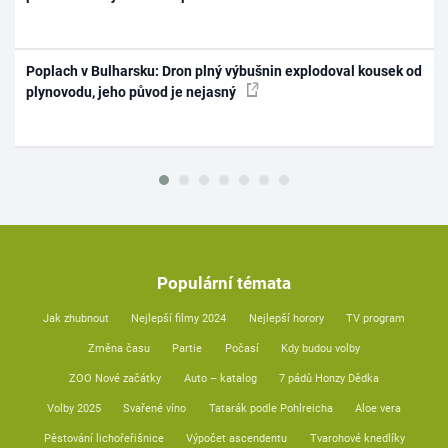
Poplach v Bulharsku: Dron plný výbušnin explodoval kousek od
plynovodu, jeho původ je nejasný
Populární témata
Jak zhubnout
Nejlepší filmy 2024
Nejlepší horory
TV program
Změna času
Partie
Počasí
Kdy budou volby
ZOO Nové začátky
Auto – katalog
7 pádů Honzy Dědka
Volby 2025
Svařené víno
Tatarák podle Pohlreicha
Aloe vera
Pěstování lichořeřišnice
Výpočet ascendentu
Tvarohové knedlíky