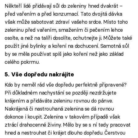
Někteří lidé přidávají sůl do zeleniny hned dvakrát –
před vařením a před konzumací. Tato dvojitá dávka
však může sabotovat zdraví vašeho srdce. Místo toho
zeleninu před vařením, smažením či pečením lehce
osolte, a než na talíři dosolíte, ochutnejte ji. Můžete také
použít jiné bylinky a koření na dochucení. Samotná sůl
by se měla používat spíš jako koření než jako základ
celého pokrmu.
5. Vše dopředu nakrájíte
Kdo by neměl rád vše dopředu perfektně připravené?
Při důkladném nachystání se později nezdržujete
krájením a přidáváte zeleninu rovnou do pánve.
Nakrájená či nastrouhaná zelenina se dá rovnou
dokonce i koupit. Zelenina v takovém případě však
ztrácí drahocenné živiny. Mělo by se s ní tedy pracovat
hned a nestrouhat či krájet dlouho dopředu. Čerstvou