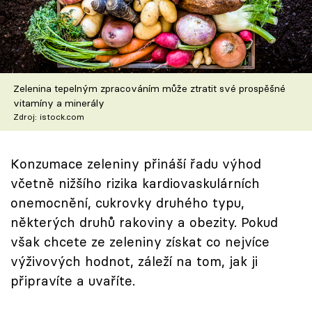
Škola vaření
Recepty z TV
Speciál: Cuketa
Zelenina tepelným zpracováním může ztratit své prospěšné
vitamíny a minerály
Těhotnej kuchař
Zdroj: istock.com
Sledujte prima+
Konzumace zeleniny přináší řadu výhod
včetně nižšího rizika kardiovaskulárních
Přihlášení
onemocnění, cukrovky druhého typu,
některých druhů rakoviny a obezity. Pokud
však chcete ze zeleniny získat co nejvíce
Sledujte nás
výživových hodnot, záleží na tom, jak ji
připravíte a uvaříte.