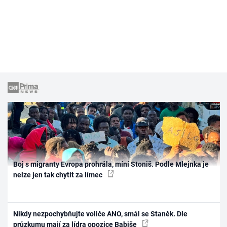
Boj s migranty Evropa prohrála, míní Stoniš. Podle Mlejnka je
nelze jen tak chytit za límec
Nikdy nezpochybňujte voliče ANO, smál se Staněk. Dle
průzkumu mají za lídra opozice Babiše