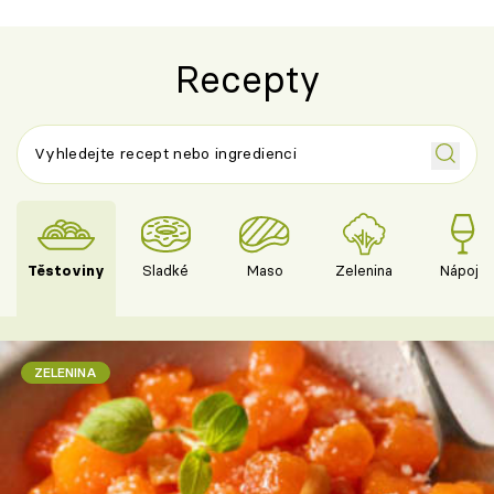
Recepty
Těstoviny
Sladké
Maso
Zelenina
Nápoje
ZELENINA