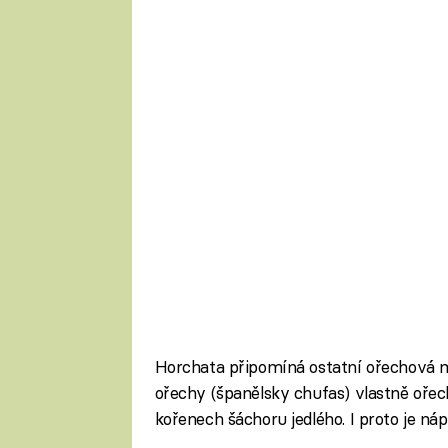
Horchata připomíná ostatní ořechová ml
ořechy (španělsky chufas) vlastně ořechy
kořenech šáchoru jedlého. I proto je nápo