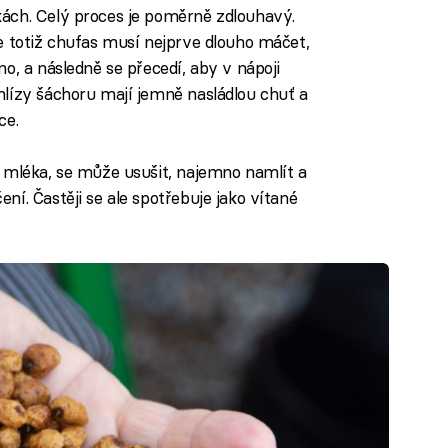
ách. Celý proces je poměrně zdlouhavý.
e totiž chufas musí nejprve dlouho máčet,
o, a následně se přecedí, aby v nápoji
lízy šáchoru mají jemně nasládlou chuť a
ce.
 mléka, se může usušit, najemno namlít a
í. Častěji se ale spotřebuje jako vítané