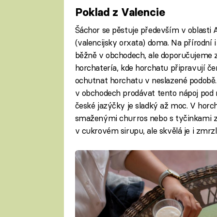
Poklad z Valencie
Šáchor se pěstuje především v oblasti A
(valencijsky orxata) doma. Na přírodní 
běžně v obchodech, ale doporučujeme z
horchatería, kde horchatu připravují če
ochutnat horchatu v neslazené podobě.
v obchodech prodávat tento nápoj pod 
české jazýčky je sladký až moc. V horc
smaženými churros nebo s tyčinkami 
v cukrovém sirupu, ale skvělá je i zmrz