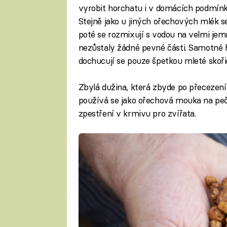
vyrobit horchatu i v domácích podmínk
Stejně jako u jiných ořechových mlék s
poté se rozmixují s vodou na velmi jemn
nezůstaly žádné pevné části. Samotné h
dochucují se pouze špetkou mleté skoři
Zbylá dužina, která zbyde po přecezení
používá se jako ořechová mouka na pečen
zpestření v krmivu pro zvířata.