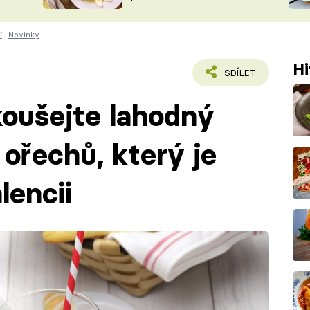
ŠÉFREDAK
VYCHYTÁVKY
í
Novinky
SOUTĚŽ FR
NA NÁKUPECH
ČASOPIS
Hi
SDÍLET
oušejte lahodný
 ořechů, který je
lencii