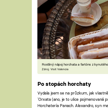
Rostliný nápoj horchata a fartóns z kynutého
Zdroj: Visit Valencia
Po stopách horchaty
Vydala jsem se na průzkum, jak vlastně t
´Orxata (ano, je to ulice pojmenovaná p
Horchatería Panach. Alexandro, syn maj