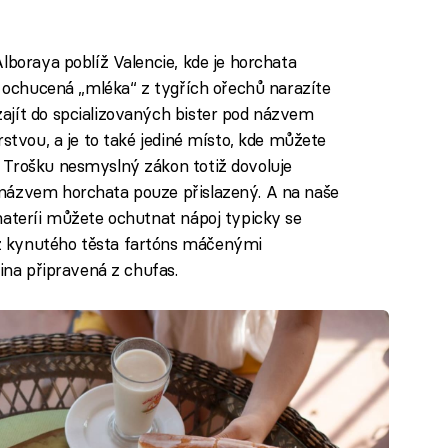
lboraya poblíž Valencie, kde je horchata
i ochucená „mléka“ z tygřích ořechů narazíte
ajít do spcializovaných bister pod názvem
rstvou, a je to také jediné místo, kde můžete
 Trošku nesmyslný zákon totiž dovoluje
názvem horchata pouze přislazený. A na naše
hateríi můžete ochutnat nápoj typicky se
z kynutého těsta fartóns máčenými
lina připravená z chufas.