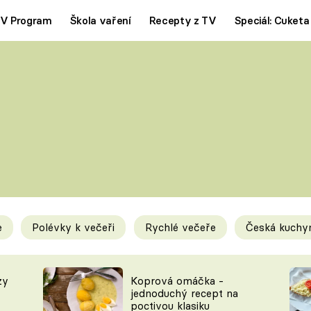
V Program
Škola vaření
Recepty z TV
Speciál: Cuketa
Polévky
Saláty
ČESKÁ KLASIKA
TĚSTOVIN
SILNÉ VÝVARY
SLADKÉ
KRÉMOVÉ
BEZMASÁ J
e
Polévky k večeři
Rychlé večeře
Česká kuchy
y
Tipy a triky
Novink
zy
Koprová omáčka -
jednoduchý recept na
poctivou klasiku
KAM ZA JÍDLEM
BLOG