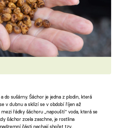
a do sušárny. Šáchor je jedna z plodin, která
e v dubnu a sklízí se v období říjen až
 mezi řádky šáchoru „napouští“ voda, která se
kdy šáchor zcela zaschne, je rostlina
 nadzemní části nechají shořet tzv.