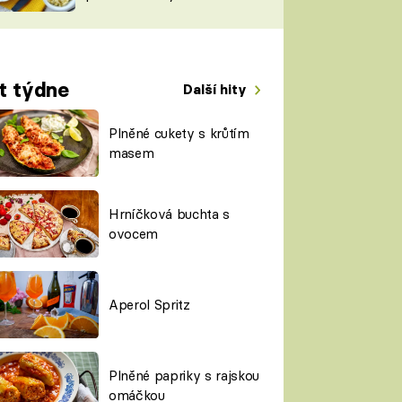
TORKY
ESH
t týdne
Další hity
Plněné cukety s krůtím
masem
Hrníčková buchta s
ovocem
Aperol Spritz
Plněné papriky s rajskou
omáčkou