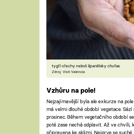
tygří ořechy neboli španělsky chufas
Zdroj: Visit Valencia
Vzhůru na pole!
Nejzajímavější byla ale exkurze na pole 
má velmi dlouhé období vegetace. Sází s
prosinec. Během vegetačního období se
poté zase nechá odplavit. Až ve chvíli, 
připravena ke sklizni. Nejprve se suché