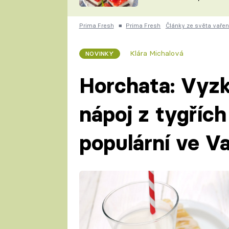
nepotřebujete troubu
ZDENĚK
ČESKO NA TALÍŘI
POHLREICH
Prima Fresh
■
Prima Fresh
Články ze světa vařen
KAROLÍNA,
JAROSLAV SAPÍK
DOMÁCÍ
Klára Michalová
NOVINKY
KUCHAŘKA
KAROLÍNA
KAMBERSKÁ
Horchata: Vyzk
nápoj z tygřích
populární ve Va