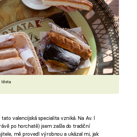
 těsta
ato valencijská specialita vzniká. Na Av. l
rávě po horchatě) jsem zašla do tradiční
itele, mě provedl výrobnou a ukázal mi, jak