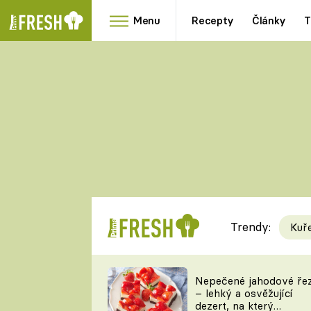
Menu
Recepty
Články
T
Oblíbené
Přílohy
recepty
HRANOLKY
HOUBY
KNEDLÍKY
DÝNĚ
KAŠE
RYCHLOVKY
Trendy:
Kuř
Populární
Videorecept
Nepečené jahodové ře
– lehký a osvěžující
kuchaři
dezert, na který
TEĎ VAŘÍ ŠÉF!