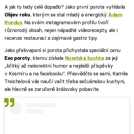
A jak to tedy celé dopadlo? Jako první porota vyhlásila
, kterým se stal mladý a energický
Objev roku
Adam
. Na svém instagramovém profilu tvoří
Rundus
různorodý obsah, nejen nápadité videorecepty, ale i
recenze restaurací a zajímavé gastro tipy.
Jako překvapení si porota přichystala speciální cenu
, kterou získala
za její
Eso poroty
Nuselská kuchta
„břitký až nekorektní humor a nejdelší příspěvky
v Kosmíru a na facebooku“. Přesvědčte se sami, Kamila
Treichelová vás naučí vařit třeba sečuánskou kuchyni,
ale hlavně se zaručeně královsky pobavíte.