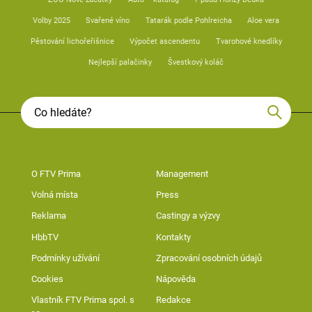
Volby 2025
Svařené víno
Tatarák podle Pohlreicha
Aloe vera
Pěstování lichořeřišnice
Výpočet ascendentu
Tvarohové knedlíky
Nejlepší palačinky
Švestkový koláč
O FTV Prima
Management
Volná místa
Press
Reklama
Castingy a výzvy
HbbTV
Kontakty
Podmínky užívání
Zpracování osobních údajů
Cookies
Nápověda
Vlastník FTV Prima spol. s
Redakce