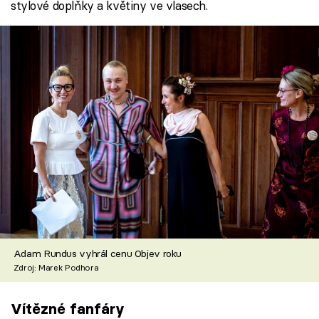
stylové doplňky a květiny ve vlasech.
Adam Rundus vyhrál cenu Objev roku
Zdroj: Marek Podhora
Vítězné fanfáry