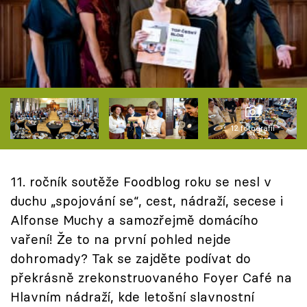
Škola vaření
Recepty z TV
Speciál: Cuketa
Těhotnej kuchař
12 fotografií
Sledujte prima+
11. ročník soutěže Foodblog roku se nesl v
Přihlášení
duchu „spojování se“, cest, nádraží, secese i
Alfonse Muchy a samozřejmě domácího
vaření! Že to na první pohled nejde
Sledujte nás
dohromady? Tak se zajděte podívat do
překrásně zrekonstruovaného Foyer Café na
Hlavním nádraží, kde letošní slavnostní