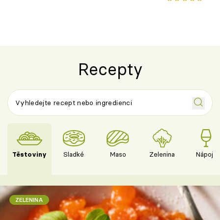
jako dřív
Recepty
Těstoviny
Sladké
Maso
Zelenina
Nápoje
ZELENINA