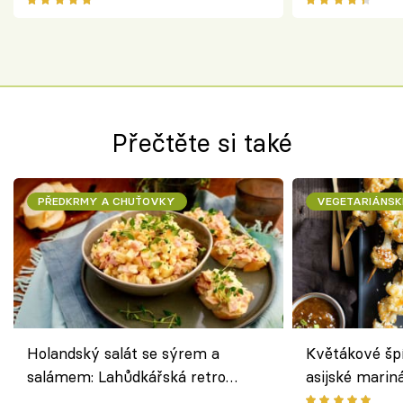
chuťovka z grilu
Přečtěte si také
PŘEDKRMY A CHUŤOVKY
VEGETARIÁNSK
Holandský salát se sýrem a
Květákové šp
salámem: Lahůdkářská retro
asijské marin
klasika, která chutná stejně skvěle
chuťovka z gr