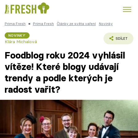
Prima Fresh
■
Prima Fresh
Články ze světa vaření
Novinky
Kuře
Polévky k večeři
Rychlé večeře
Trendy:
NOVINKY
SDÍLET
Klára Michalová
Česká kuchyně
Čokoláda
Foodblog roku 2024 vyhlásil
vítěze! Které blogy udávají
trendy a podle kterých je
Témata
radost vařit?
Recepty
Články
TV Program