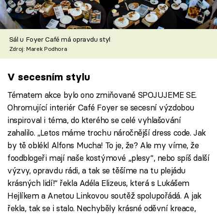
Sál u Foyer Café má opravdu styl
Zdroj: Marek Podhora
V secesním stylu
Tématem akce bylo ono zmiňované SPOJUJEME SE.
Ohromující interiér Café Foyer se secesní výzdobou
inspiroval i téma, do kterého se celé vyhlašování
zahalilo. „Letos máme trochu náročnější dress code. Jak
by tě oblékl Alfons Mucha! To je, že? Ale my víme, že
foodblogeři mají naše kostýmové „plesy“, nebo spíš další
výzvy, opravdu rádi, a tak se těšíme na tu plejádu
krásných lidí!“ řekla Adéla Elizeus, která s Lukášem
Hejlíkem a Anetou Linkovou soutěž spolupořádá. A jak
řekla, tak se i stalo. Nechyběly krásné oděvní kreace,