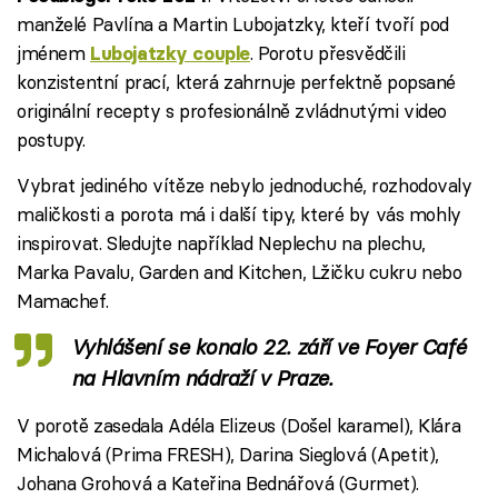
manželé Pavlína a Martin Lubojatzky, kteří tvoří pod
jménem
. Porotu přesvědčili
Lubojatzky couple
konzistentní prací, která zahrnuje perfektně popsané
originální recepty s profesionálně zvládnutými video
postupy.
Vybrat jediného vítěze nebylo jednoduché, rozhodovaly
maličkosti a porota má i další tipy, které by vás mohly
inspirovat. Sledujte například Neplechu na plechu,
Marka Pavalu, Garden and Kitchen, Lžičku cukru nebo
Mamachef.
Vyhlášení se konalo 22. září ve Foyer Café
na Hlavním nádraží v Praze.
V porotě zasedala Adéla Elizeus (Došel karamel), Klára
Michalová (Prima FRESH), Darina Sieglová (Apetit),
Johana Grohová a Kateřina Bednářová (Gurmet).