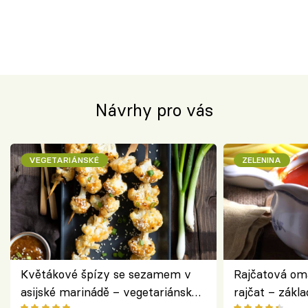
Návrhy pro vás
VEGETARIÁNSKÉ
ZELENINA
Květákové špízy se sezamem v
Rajčatová om
asijské marinádě – vegetariánská
rajčat – zákla