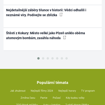
Nejdetailnější záběry Slunce v historii: Vědci odhalili i
neznámé víry. Podívejte se zblízka
Štěstí z Kokury: Město velké jako Plzeň uniklo oběma
atomovým bombám, zasáhla náhoda
Populární témata
Jak zhubnout
Nejlepší filmy 2024
Nejlepší horory
TV program
Změna času
Partie
Počasí
Kdy budou volby
ZOO Nové začátky
Auto – katalog
7 pádů Honzy Dědka