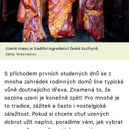
Speciál: Cuketa
Těhotnej kuchař
Sledujte prima+
Přihlášení
Uzené maso je tradiční ingrediencí české kuchyně
Zdroj: Grilovani.cz
Sledujte nás
S příchodem prvních studených dnů se z
mnoha zahrádek rodinných domů line typická
vůně doutnajícího dřeva. Znamená to, že
sezóna uzení je konečně zpět! Pro mnohé je
to tradice, zážitek a často i nostalgická
záležitost. Pokud si chcete chuť uzených
dobrot užít naplno, poradíme vám, jak vybrat