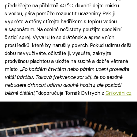
předehřejte na přibližně 40 °C, dovnitř dejte misku
s vodou, pára pomůže rozpustit usazeniny. Pak ji
vypněte a stěny stírejte hadříkem s teplou vodou
a saponátem. Na odolné nečistoty použijte speciální
čisticí sprej. Vyvarujte se drátěnek a agresivních
prostředků, které by narušily povrch. Pokud udírnu delší
dobu nevyužíváte, očistěte ji, vysušte, zakryjte
prodyšnou plachtou a uložte na suché a dobře větrané
místo.
„Po každém čtvrtém nebo pátém uzení proveďte
větší údržbu. Taková frekvence zaručí, že po sezóně
nebudete drhnout udírnu dlouhé hodiny, ale postačí
běžné čištění,“
doporučuje Tomáš Dytrych z
Grilování.cz
.