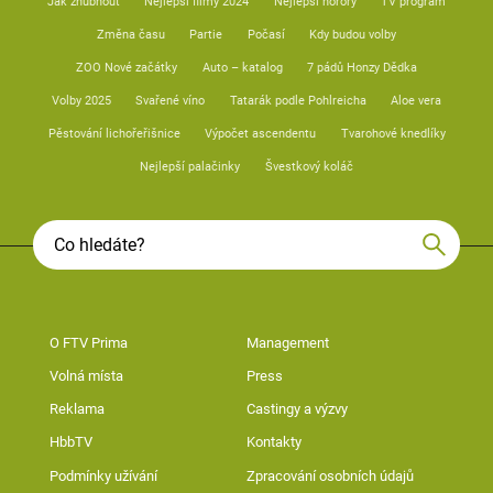
Jak zhubnout
Nejlepší filmy 2024
Nejlepší horory
TV program
Změna času
Partie
Počasí
Kdy budou volby
ZOO Nové začátky
Auto – katalog
7 pádů Honzy Dědka
Volby 2025
Svařené víno
Tatarák podle Pohlreicha
Aloe vera
Pěstování lichořeřišnice
Výpočet ascendentu
Tvarohové knedlíky
Nejlepší palačinky
Švestkový koláč
O FTV Prima
Management
Volná místa
Press
Reklama
Castingy a výzvy
HbbTV
Kontakty
Podmínky užívání
Zpracování osobních údajů