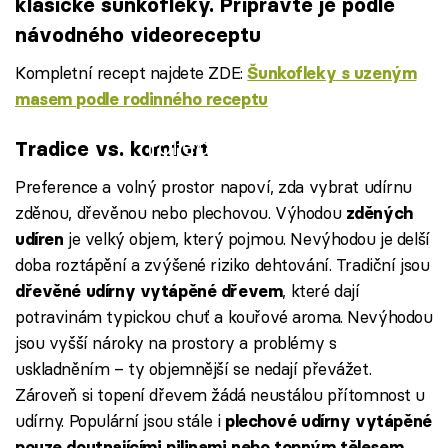
klasické šunkofleky. Připravte je podle
návodného videoreceptu
Kompletní recept najdete ZDE:
Šunkofleky s uzeným
masem podle rodinného receptu
Failed to fetch
Tradice vs. komfort
Preference a volný prostor napoví, zda vybrat udírnu
zděnou, dřevěnou nebo plechovou. Výhodou
zděných
je velký objem, který pojmou. Nevýhodou je delší
udíren
doba roztápění a zvýšené riziko dehtování. Tradiční jsou
, které dají
dřevěné udírny vytápěné dřevem
potravinám typickou chuť a kouřové aroma. Nevýhodou
jsou vyšší nároky na prostory a problémy s
uskladněním – ty objemnější se nedají převážet.
Zároveň si topení dřevem žádá neustálou přítomnost u
udírny. Populární jsou stále i
plechové udírny vytápěné
,
pouze doutnajícími pilinami nebo topným tělesem