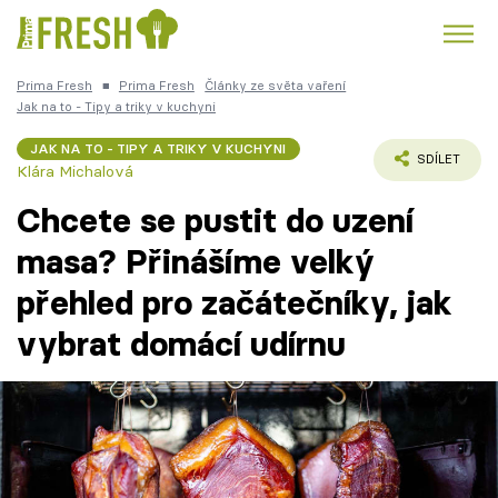
Prima Fresh
■
Prima Fresh
Články ze světa vaření
Jak na to - Tipy a triky v kuchyni
JAK NA TO - TIPY A TRIKY V KUCHYNI
SDÍLET
Klára Michalová
Témata
Chcete se pustit do uzení
Recepty
masa? Přinášíme velký
Články
přehled pro začátečníky, jak
vybrat domácí udírnu
TV Program
Škola vaření
Recepty z TV