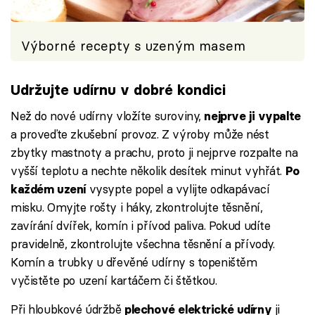
Výborné recepty s uzeným masem
Udržujte udírnu v dobré kondici
Než do nové udírny vložíte suroviny,
nejprve ji vypalte
a proveďte zkušební provoz. Z výroby může nést
zbytky mastnoty a prachu, proto ji nejprve rozpalte na
vyšší teplotu a nechte několik desítek minut vyhřát.
Po
vysypte popel a vylijte odkapávací
každém uzení
misku. Omyjte rošty i háky, zkontrolujte těsnění,
zavírání dvířek, komín i přívod paliva. Pokud udíte
pravidelně, zkontrolujte všechna těsnění a přívody.
Komín a trubky u dřevěné udírny s topeništěm
vyčistěte po uzení kartáčem či štětkou.
Při hloubkové údržbě
ji
plechové elektrické udírny