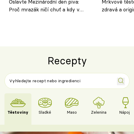
Oslavte Mezinárodní den piva:
Mrkvové těst
Proč mrazák ničí chuť a kdy v
zdravá a origi
horku vsadit na šnyt?
klasiky
Recepty
Těstoviny
Sladké
Maso
Zelenina
Nápoje