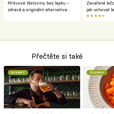
Mrkvové těstoviny bez lepku –
Zavařené lečo
zdravá a originální alternativa
jak uchovat l
klasiky
Přečtěte si také
NOVINKY
ZELENINA