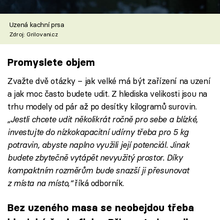
Uzená kachní prsa
Zdroj: Grilovani.cz
Promyslete objem
Zvažte dvě otázky – jak velké má být zařízení na uzení
a jak moc často budete udit. Z hlediska velikosti jsou na
trhu modely od pár až po desítky kilogramů surovin.
„Jestli chcete udit několikrát ročně pro sebe a blízké,
investujte do nízkokapacitní udírny třeba pro 5 kg
potravin, abyste naplno využili její potenciál. Jinak
budete zbytečně vytápět nevyužitý prostor. Díky
kompaktním rozměrům bude snazší ji přesunovat
z místa na místo,“
říká odborník.
Bez uzeného masa se neobejdou třeba