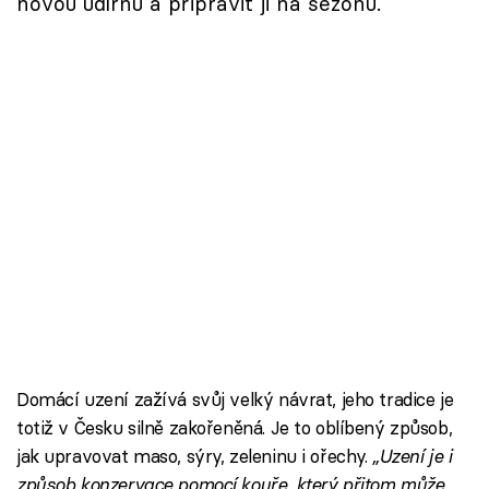
novou udírnu a připravit ji na sezónu.
Domácí uzení zažívá svůj velký návrat, jeho tradice je
totiž v Česku silně zakořeněná. Je to oblíbený způsob,
jak upravovat maso, sýry, zeleninu i ořechy.
„Uzení je i
způsob konzervace pomocí kouře, který přitom může