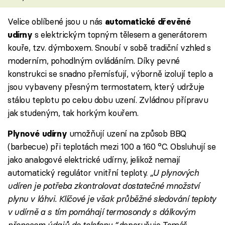
Velice oblíbené jsou u nás
automatické dřevěné
s elektrickým topným tělesem a generátorem
udírny
kouře, tzv. dýmboxem. Snoubí v sobě tradiční vzhled s
moderním, pohodlným ovládáním. Díky pevné
konstrukci se snadno přemísťují, výborně izolují teplo a
jsou vybaveny přesným termostatem, který udržuje
stálou teplotu po celou dobu uzení. Zvládnou přípravu
jak studeným, tak horkým kouřem.
umožňují uzení na způsob BBQ
Plynové udírny
(barbecue) při teplotách mezi 100 a 160 °C. Obsluhují se
jako analogové elektrické udírny, jelikož nemají
automatický regulátor vnitřní teploty.
„U plynových
udíren je potřeba zkontrolovat dostatečné množství
plynu v láhvi. Klíčové je však průběžné sledování teploty
v udírně a s tím pomáhají termosondy s dálkovým
přenosem údajů do telefonu,“
doporučuje Tomáš