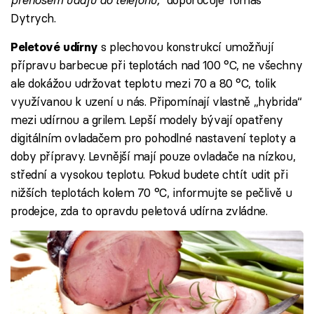
Dytrych.
s plechovou konstrukcí umožňují
Peletové udírny
přípravu barbecue při teplotách nad 100 °C, ne všechny
ale dokážou udržovat teplotu mezi 70 a 80 °C, tolik
využívanou k uzení u nás. Připomínají vlastně „hybrida“
mezi udírnou a grilem. Lepší modely bývají opatřeny
digitálním ovladačem pro pohodlné nastavení teploty a
doby přípravy. Levnější mají pouze ovladače na nízkou,
střední a vysokou teplotu. Pokud budete chtít udit při
nižších teplotách kolem 70 °C, informujte se pečlivě u
prodejce, zda to opravdu peletová udírna zvládne.