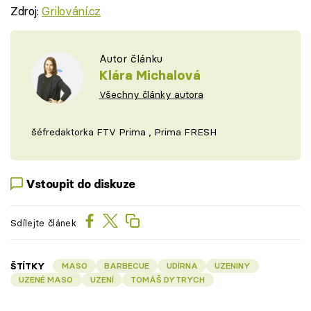
Zdroj:
Grilování.cz
Autor článku
Klára Michalová
Všechny články autora
šéfredaktorka FTV Prima , Prima FRESH
Vstoupit do diskuze
Sdílejte článek
ŠTÍTKY
MASO
BARBECUE
UDÍRNA
UZENINY
UZENÉ MASO
UZENÍ
TOMÁŠ DYTRYCH