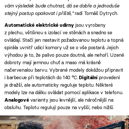
vám výsledek bude chutnat, dá se dobře a jednoduše
stejný postup opakovat i příště,“
radí Tomáš Dytrych.
jsou vyrobeny
Automatické
elektrické udírny
z plechu, většinou s izolací ve stěnách a snadno se
ovládají. Stačí jen nastavit požadovanou teplotu a topná
spirála uvnitř udicí komory už se o vše postará. Jejich
výhodou je to, že palivo pouze doutná, ale nehoří. Uzené
dobroty mají jemnou chuť a maso má krásně
načervenalou barvu. Vybrané modely dokážou připravit
i barbecue při teplotách do 140 °C.
provedení
Digitální
je dražší, ale automaticky reguluje teplotu. Některé
modely lze na dálku ovládat pomocí aplikace v telefonu.
varianty jsou levnější, ale náročnější na
Analogové
obsluhu. Teplotu regulují pouze na vyšší, nebo nižší.