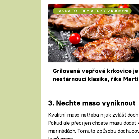
JAK NA TO - TIPY A TRIKY V KUCHYNI
Grilovaná vepřová krkovice je
nestárnoucí klasika, říká Marti
Svatek. A přidává tipy, jak ji
dokonale připravit
3. Nechte maso vyniknout
Kvalitní maso netřeba nijak zvlášť doch
Pokud ale přeci jen chcete masu dodat 
marinádách. Tomuto způsobu dochucován
kusů masa.