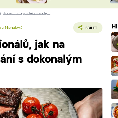
ŠÉFREDAK
VYCHYTÁVKY
í
Jak na to - Tipy a triky v kuchyni
SOUTĚŽ FR
NA NÁKUPECH
ČASOPIS
Hi
ára Michalová
SDÍLET
ionálů, jak na
vání s dokonalým