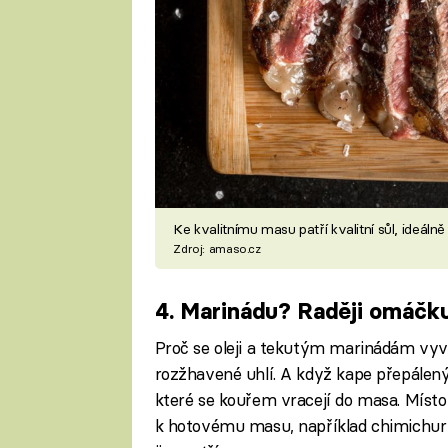
Ke kvalitnímu masu patří kvalitní sůl, ideáln
Zdroj: amaso.cz
4. Marinádu? Raději omáčk
Proč se oleji a tekutým marinádám vyva
rozžhavené uhlí. A když kape přepálený 
které se kouřem vracejí do masa. Míst
k hotovému masu, například chimichurr