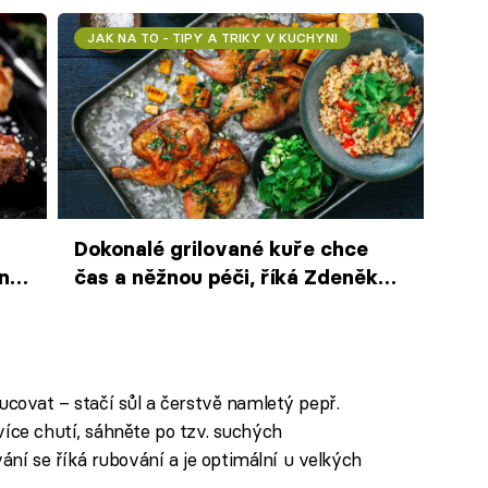
JAK NA TO - TIPY A TRIKY V KUCHYNI
Dokonalé grilované kuře chce
n
čas a něžnou péči, říká Zdeněk
Pohlreich. Vyzkoušejte jeho tipy
při příští grilovačce
ucovat – stačí sůl a čerstvě namletý pepř.
více chutí, sáhněte po tzv. suchých
í se říká rubování a je optimální u velkých