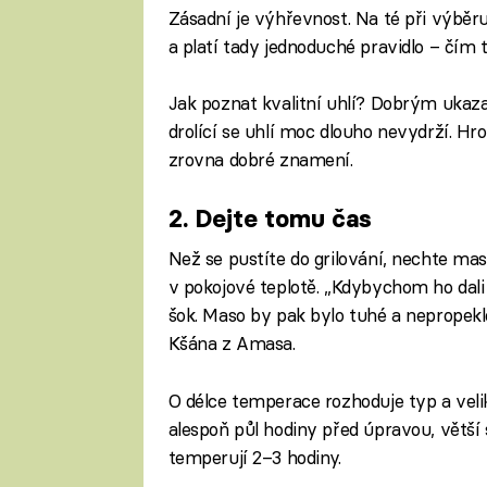
Zásadní je výhřevnost. Na té při výběru 
a platí tady jednoduché pravidlo – čím t
Jak poznat kvalitní uhlí? Dobrým ukaza
drolící se uhlí moc dlouho nevydrží. Hr
zrovna dobré znamení.
2. Dejte tomu čas
Fa
Než se pustíte do grilování, nechte ma
v pokojové teplotě. „Kdybychom ho dali n
šok. Maso by pak bylo tuhé a nepropekl
Kšána z Amasa.
O délce temperace rozhoduje typ a velik
alespoň půl hodiny před úpravou, větší 
temperují 2–3 hodiny.