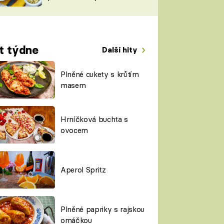
TORKY
ESH
t týdne
Další hity
Plněné cukety s krůtím
masem
Hrníčková buchta s
ovocem
Aperol Spritz
Plněné papriky s rajskou
omáčkou