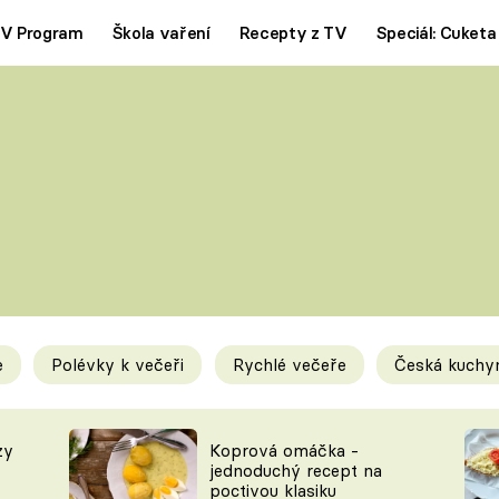
V Program
Škola vaření
Recepty z TV
Speciál: Cuketa
Polévky
Saláty
ČESKÁ KLASIKA
TĚSTOVIN
SILNÉ VÝVARY
SLADKÉ
KRÉMOVÉ
BEZMASÁ J
e
Polévky k večeři
Rychlé večeře
Česká kuchy
y
Tipy a triky
Novink
zy
Koprová omáčka -
jednoduchý recept na
poctivou klasiku
KAM ZA JÍDLEM
BLOG