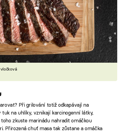
ě vločková
u
rovat? Při grilování totiž odkapávají na
tuk na uhlíky, vznikají karcinogenní látky,
o toho zkuste marinádu nahradit omáčkou
i. Přirozená chuť masa tak zůstane a omáčka