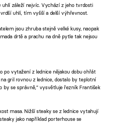
uhlí záleží nejvíc. Vychází z jeho tvrdosti
vrdší uhlí, tím vyšší a delší výhřevnost.
telem jsou zhruba stejně velké kusy, naopak
omada drtě a prachu na dně pytle tak nejsou
iled to fetch
so po vytažení z lednice nějakou dobu ohřát
a gril rovnou z lednice, dostalo by teplotní
o by se správně,“ vysvětluje řezník František
ost masa. Nižší steaky se z lednice vytahují
steaky jako například porterhouse se