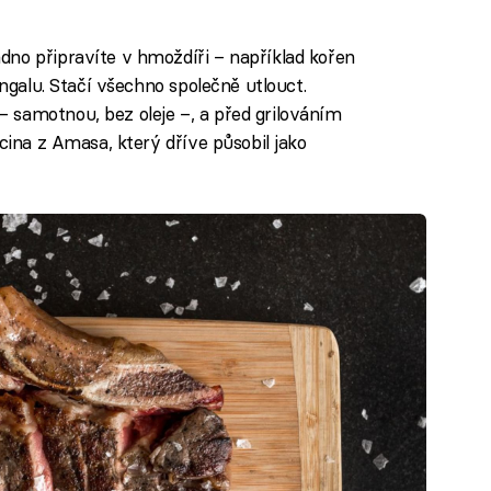
no připravíte v hmoždíři – například kořen
angalu. Stačí všechno společně utlouct.
 samotnou, bez oleje –, a před grilováním
acina z Amasa, který dříve působil jako