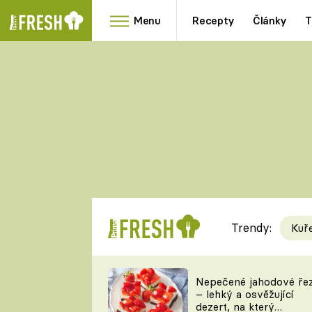
Menu
Recepty
Články
T
Oblíbené
Přílohy
recepty
HRANOLKY
HOUBY
KNEDLÍKY
DÝNĚ
KAŠE
RYCHLOVKY
Trendy:
Kuř
Populární
Videorecept
Nepečené jahodové ře
– lehký a osvěžující
kuchaři
dezert, na který
TEĎ VAŘÍ ŠÉF!