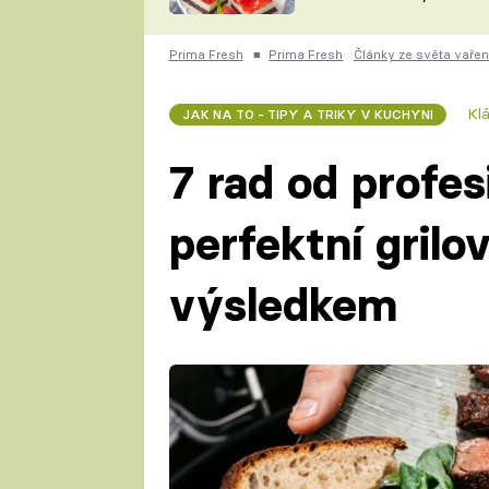
nepotřebujete troubu
ZDENĚK
ČESKO NA TALÍŘI
POHLREICH
Prima Fresh
■
Prima Fresh
Články ze světa vařen
KAROLÍNA,
JAROSLAV SAPÍK
DOMÁCÍ
Kl
JAK NA TO - TIPY A TRIKY V KUCHYNI
KUCHAŘKA
KAROLÍNA
KAMBERSKÁ
7 rad od profes
perfektní grilo
výsledkem