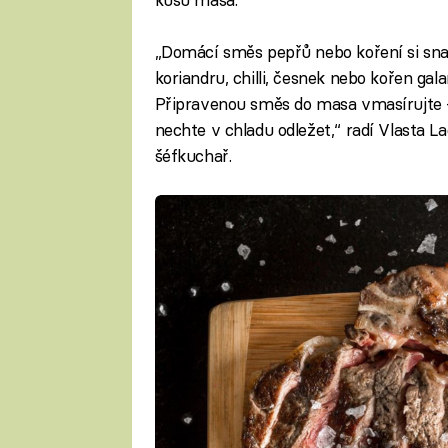
„Domácí směs pepřů nebo koření si snad
koriandru, chilli, česnek nebo kořen gal
Připravenou směs do masa vmasírujte –
nechte v chladu odležet,“ radí Vlasta L
šéfkuchař.