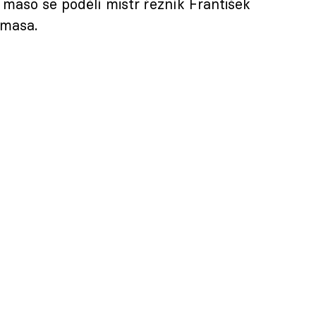
 maso se podělí mistr řezník František
Amasa.