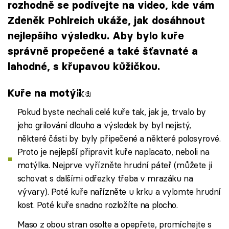
rozhodně se podívejte na video, kde vám
Zdeněk Pohlreich ukáže, jak dosáhnout
nejlepšího výsledku. Aby bylo kuře
správně propečené a také šťavnaté a
lahodné, s křupavou kůžičkou.
Failed to fetch
Kuře na motýlka
Pokud byste nechali celé kuře tak, jak je, trvalo by
jeho grilování dlouho a výsledek by byl nejistý,
některé části by byly připečené a některé polosyrové.
Proto je nejlepší připravit kuře naplacato, neboli na
motýlka. Nejprve vyřízněte hrudní páteř (můžete ji
schovat s dalšími odřezky třeba v mrazáku na
vývary). Poté kuře nařízněte u krku a vylomte hrudní
kost. Poté kuře snadno rozložíte na plocho.
Maso z obou stran osolte a opepřete, promíchejte s