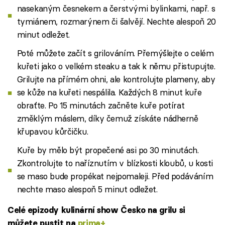
nasekaným česnekem a čerstvými bylinkami, např. s
tymiánem, rozmarýnem či šalvějí. Nechte alespoň 20
minut odležet.
Poté můžete začít s grilováním. Přemýšlejte o celém
kuřeti jako o velkém steaku a tak k němu přistupujte.
Grilujte na přímém ohni, ale kontrolujte plameny, aby
se kůže na kuřeti nespálila. Každých 8 minut kuře
obraťte. Po 15 minutách začněte kuře potírat
změklým máslem, díky čemuž získáte nádherně
křupavou kůrčičku.
Kuře by mělo být propečené asi po 30 minutách.
Zkontrolujte to naříznutím v blízkosti kloubů, u kosti
se maso bude propékat nejpomaleji. Před podáváním
nechte maso alespoň 5 minut odležet.
Celé epizody kulinární show Česko na grilu si
můžete pustit na
prima+