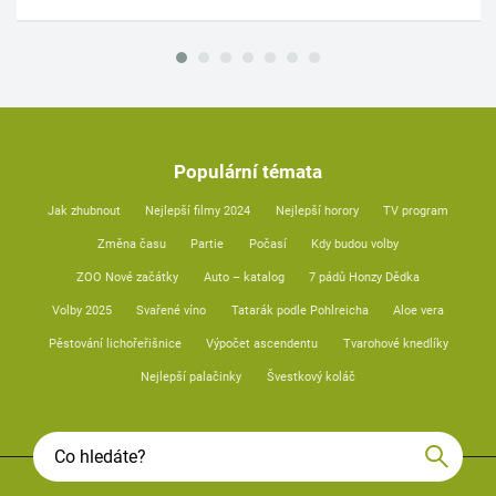
Populární témata
Jak zhubnout
Nejlepší filmy 2024
Nejlepší horory
TV program
Změna času
Partie
Počasí
Kdy budou volby
ZOO Nové začátky
Auto – katalog
7 pádů Honzy Dědka
Volby 2025
Svařené víno
Tatarák podle Pohlreicha
Aloe vera
Pěstování lichořeřišnice
Výpočet ascendentu
Tvarohové knedlíky
Nejlepší palačinky
Švestkový koláč