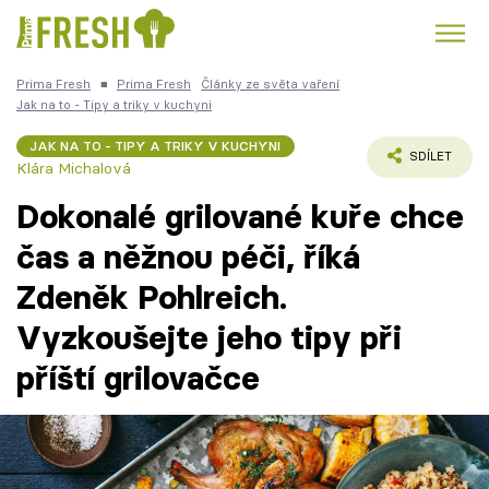
Prima Fresh
■
Prima Fresh
Články ze světa vaření
Kuře
Polévky k večeři
Rychlé večeře
Jak na to - Tipy a triky v kuchyni
Trendy:
JAK NA TO - TIPY A TRIKY V KUCHYNI
Česká kuchyně
Čokoláda
SDÍLET
Klára Michalová
Dokonalé grilované kuře chce
čas a něžnou péči, říká
Zdeněk Pohlreich.
Témata
Vyzkoušejte jeho tipy při
Recepty
příští grilovačce
Články
TV Program