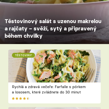
Těstovinový salát s uzenou makrelou
a rajčaty – svěží, sytý a připravený
během chvilky
TĚSTOVINY
Rychlá a zdravá večeře: Farfalle s pórkem
a lososem, které zvládnete do 30 minut