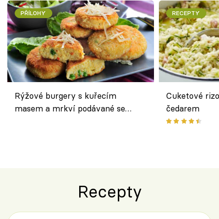
PŘÍLOHY
RECEPTY
Rýžové burgery s kuřecím
Cuketové rizo
masem a mrkví podávané se
čedarem
salátem – lehká a chutná večeře
Recepty