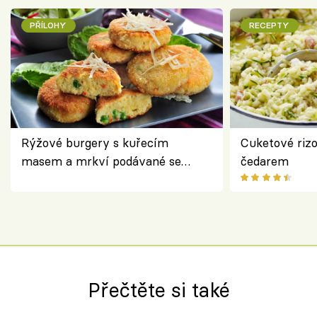
PŘÍLOHY
RECEPTY
Rýžové burgery s kuřecím
Cuketové rizo
masem a mrkví podávané se
čedarem
salátem – lehká a chutná večeře
Přečtěte si také