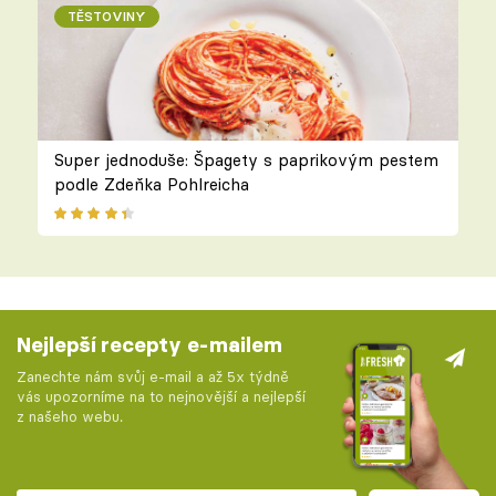
TĚSTOVINY
Super jednoduše: Špagety s paprikovým pestem
podle Zdeňka Pohlreicha
Nejlepší recepty e-mailem
Zanechte nám svůj e-mail a až 5x týdně
vás upozorníme na to nejnovější a nejlepší
z našeho webu.