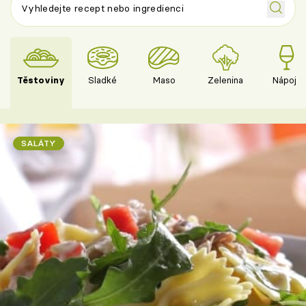
Těstoviny
Sladké
Maso
Zelenina
Nápoje
SALÁTY