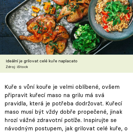
Škola vaření
Recepty z TV
Speciál: Cuketa
Těhotnej kuchař
Ideální je grilovat celé kuře naplacato
Sledujte prima+
Zdroj: iStock
Přihlášení
Kuře s vůní kouře je velmi oblíbené, ovšem
připravit kuřecí maso na grilu má svá
pravidla, která je potřeba dodržovat. Kuřecí
Sledujte nás
maso musí být vždy dobře propečené, jinak
hrozí vážné zdravotní potíže. Inspirujte se
návodným postupem, jak grilovat celé kuře, o